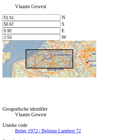
Vlaams Gewest
N
S
E
W
Geografische identifier
Vlaams Gewest
Unieke code
Belge 1972 / Belgian Lambert 72