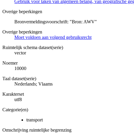
Gebruik voor taken van algemeen belang, van geografische ge
Overige beperkingen
Bronvermeldingsvoorschrift: "Bron: AWV"
Overige beperkingen
Moet voldoen aan volgend gebruiksrecht
Ruimtelijk schema dataset(serie)
vector
Noemer
10000
Taal dataset(serie)
Nederlands; Vlaams
Karakterset
utf8
Categorie(en)
transport
Omschrijving ruimtelijke begrenzing