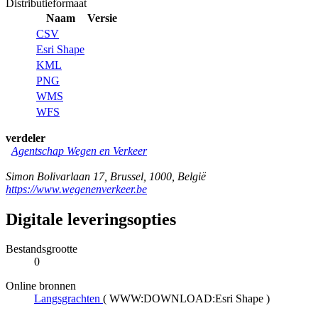
Distributieformaat
Naam
Versie
CSV
Esri Shape
KML
PNG
WMS
WFS
verdeler
Agentschap Wegen en Verkeer
Simon Bolivarlaan 17
,
Brussel
,
1000
,
België
https://www.wegenenverkeer.be
Digitale leveringsopties
Bestandsgrootte
0
Online bronnen
Langsgrachten
(
WWW:DOWNLOAD:Esri Shape
)