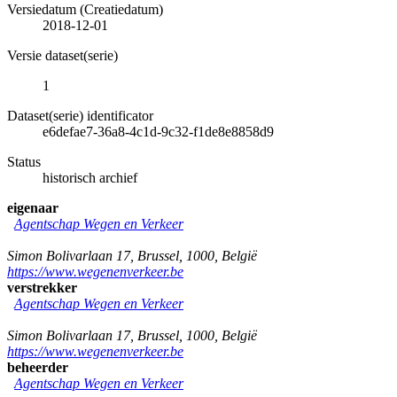
Versiedatum (Creatiedatum)
2018-12-01
Versie dataset(serie)
1
Dataset(serie) identificator
e6defae7-36a8-4c1d-9c32-f1de8e8858d9
Status
historisch archief
eigenaar
Agentschap Wegen en Verkeer
Simon Bolivarlaan 17
,
Brussel
,
1000
,
België
https://www.wegenenverkeer.be
verstrekker
Agentschap Wegen en Verkeer
Simon Bolivarlaan 17
,
Brussel
,
1000
,
België
https://www.wegenenverkeer.be
beheerder
Agentschap Wegen en Verkeer