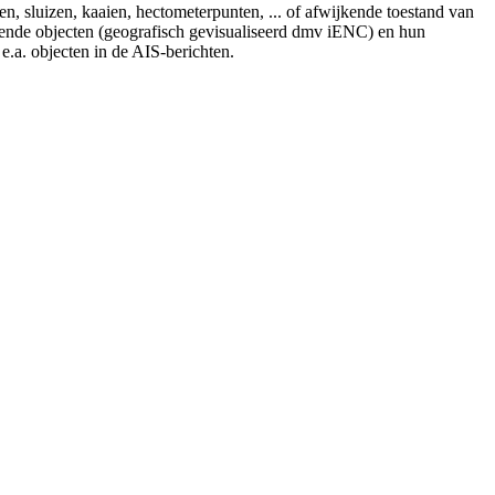
n, sluizen, kaaien, hectometerpunten, ... of afwijkende toestand van
lende objecten (geografisch gevisualiseerd dmv iENC) en hun
e.a. objecten in de AIS-berichten.