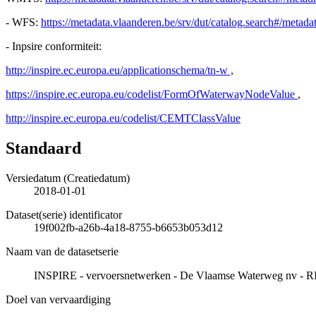
- WFS:
https://metadata.vlaanderen.be/srv/dut/catalog.search#/meta
- Inpsire conformiteit:
http://inspire.ec.europa.eu/applicationschema/tn-w ,
https://inspire.ec.europa.eu/codelist/FormOfWaterwayNodeValue
,
http://inspire.ec.europa.eu/codelist/CEMTClassValue
Standaard
Versiedatum (Creatiedatum)
2018-01-01
Dataset(serie) identificator
19f002fb-a26b-4a18-8755-b6653b053d12
Naam van de datasetserie
INSPIRE - vervoersnetwerken - De Vlaamse Waterweg nv - RIS
Doel van vervaardiging