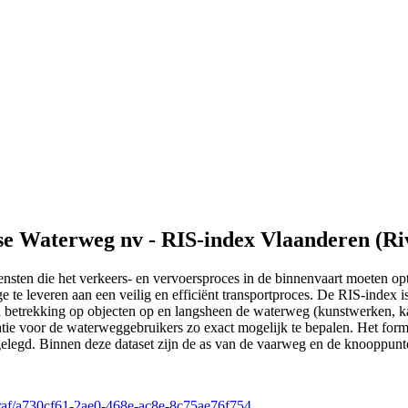
e Waterweg nv - RIS-index Vlaanderen (Riv
nsten die het verkeers- en vervoersproces in de binnenvaart moeten opti
te leveren aan een veilig en efficiënt transportproces. De RIS-index is
trekking op objecten op en langsheen de waterweg (kunstwerken, kaaie
tie voor de waterweggebruikers zo exact mogelijk te bepalen. Het for
legd. Binnen deze dataset zijn de as van de vaarweg en de knooppunte
adraf/a730cf61-2ae0-468e-ac8e-8c75ae76f754