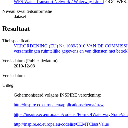
WFS Water Transport Network / Waterway Link
(
OGC:WFS-1.0
Niveau kwaliteitsinformatie
dataset
Resultaat
Titel specificatie
VERORDENING (EU) Nr. 1089/2010 VAN DE COMMISSIE van 23 n
verzamelingen ruimtelijke gegevens en van diensten met betrekk
Versiedatum (Publicatiedatum)
2010-12-08
Versiedatum
Uitleg
Geharmoniseerd volgens INSPIRE verordening:
http://inspire.ec.europa.eu/applicationschema/tn-w
https://inspire.ec.europa.eu/codelist/FormOfWaterwayNodeVal
http://inspire.ec.europa.eu/codelist/CEMTClassValue