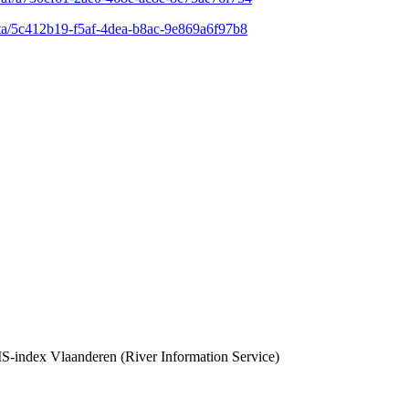
data/5c412b19-f5af-4dea-b8ac-9e869a6f97b8
-index Vlaanderen (River Information Service)