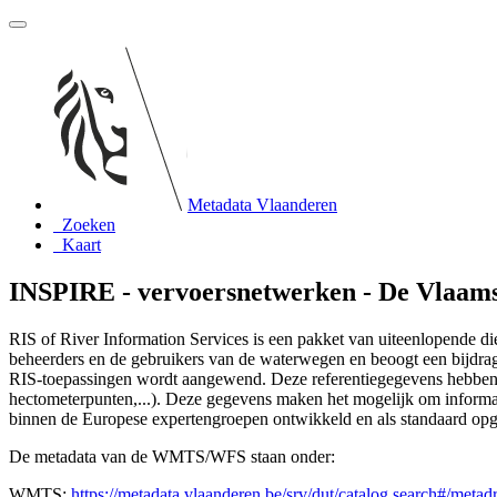
Metadata Vlaanderen
Zoeken
Kaart
INSPIRE - vervoersnetwerken - De Vlaams
RIS of River Information Services is een pakket van uiteenlopende die
beheerders en de gebruikers van de waterwegen en beoogt een bijdrage 
RIS-toepassingen wordt aangewend. Deze referentiegegevens hebben be
hectometerpunten,...). Deze gegevens maken het mogelijk om informa
binnen de Europese expertengroepen ontwikkeld en als standaard opge
De metadata van de WMTS/WFS staan onder:
WMTS:
https://metadata.vlaanderen.be/srv/dut/catalog.search#/met