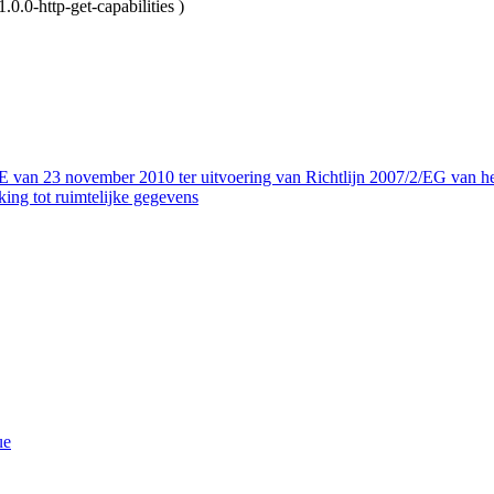
.0-http-get-capabilities
)
ovember 2010 ter uitvoering van Richtlijn 2007/2/EG van het Euro
ing tot ruimtelijke gegevens
ue