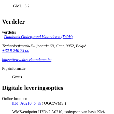
GML
3.2
Verdeler
verdeler
Databank Ondergrond Vlaanderen (DOV)
Technologiepark-Zwijnaarde 68
,
Gent
,
9052
,
België
+32 9 240 75 00
https://www.dov.vlaanderen.be
Prijsinformatie
Gratis
Digitale leveringsopties
Online bronnen
h3d_A0210_b_ih
(
OGC:WMS
)
WMS-endpoint H3Dv2 A0210, isohypsen van basis Klei-