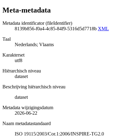
Meta-metadata
Metadata identificator (fileIdentifier)
8139b856-f0a4-4c85-84f9-5316d5d7718b
XML
Taal
Nederlands; Vlaams
Karakterset
utf8
Hiërarchisch niveau
dataset
Beschrijving hiërarchisch niveau
dataset
Metadata wijzigingsdatum
2026-06-22
Naam metadatastandaard
ISO 19115/2003/Cor.1:2006/INSPIRE-TG2.0