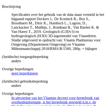
Beschrijving
Specificaties over het gebruik van de data staan vermeld in het
bijgaand rapport Deckers J., De Koninck R., Bos S.,
Broothaers M., Dirix K., Hambsch L., Lagrou, D.,
Lanckacker T., Matthijs, J., Rombaut B., Van Baelen K. &
Van Haren T., 2019. Geologisch (G3Dv3) en
hydrogeologisch (H3D) 3D-lagenmodel van Vlaanderen.
Studie uitgevoerd in opdracht van: Vlaams Planbureau voor
Omgeving (Departement Omgeving) en Vlaamse
Milieumaatschappij 2018/RMA/R/1569, 286p. + bijlagen
(Juridische) toegangsbeperking
anders
Overige beperkingen
geen beperkingen
(Juridische) gebruiksbeperking
anders
Overige beperkingen
In uitvoering van het Vlaamse decreet voor hergebruik van
overheidsinformatie, is het hergebruik geregeld d.m.v. de