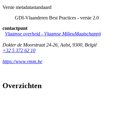
Versie metadatastandaard
GDI-Vlaanderen Best Practices - versie 2.0
contactpunt
Vlaamse overheid - Vlaamse MilieuMaatschappij
Dokter de Moorstraat 24-26
,
Aalst
,
9300
,
België
+32 5 372 62 10
https://www.vmm.be
Overzichten