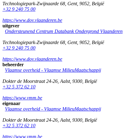
Technologiepark-Zwijnaarde 68
,
Gent
,
9052
,
België
+32 9 240 75 00
https://www.dov.vlaanderen.be
uitgever
Ondersteunend Centrum Databank Ondergrond Vlaanderen
Technologiepark-Zwijnaarde 68
,
Gent
,
9052
,
België
+32 9 240 75 00
https://www.dov.vlaanderen.be
beheerder
Vlaamse overheid - Vlaamse MilieuMaatschappij
Dokter de Moorstraat 24-26
,
Aalst
,
9300
,
België
+32 5 372 62 10
https://www.vmm.be
eigenaar
Vlaamse overheid - Vlaamse MilieuMaatschappij
Dokter de Moorstraat 24-26
,
Aalst
,
9300
,
België
+32 5 372 62 10
https://www.vmm.be