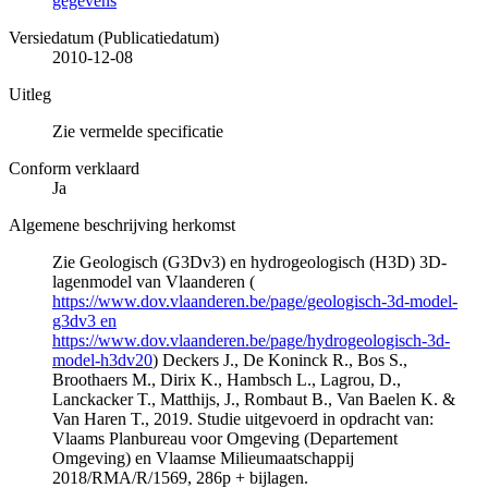
gegevens
Versiedatum (Publicatiedatum)
2010-12-08
Uitleg
Zie vermelde specificatie
Conform verklaard
Ja
Algemene beschrijving herkomst
Zie Geologisch (G3Dv3) en hydrogeologisch (H3D) 3D-
lagenmodel van Vlaanderen (
https://www.dov.vlaanderen.be/page/geologisch-3d-model-
g3dv3 en
https://www.dov.vlaanderen.be/page/hydrogeologisch-3d-
model-h3dv20
) Deckers J., De Koninck R., Bos S.,
Broothaers M., Dirix K., Hambsch L., Lagrou, D.,
Lanckacker T., Matthijs, J., Rombaut B., Van Baelen K. &
Van Haren T., 2019. Studie uitgevoerd in opdracht van:
Vlaams Planbureau voor Omgeving (Departement
Omgeving) en Vlaamse Milieumaatschappij
2018/RMA/R/1569, 286p + bijlagen.