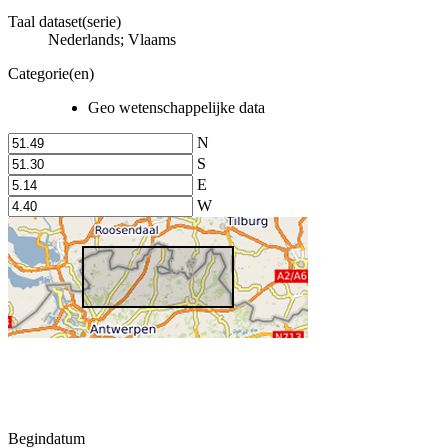
Taal dataset(serie)
Nederlands; Vlaams
Categorie(en)
Geo wetenschappelijke data
N
S
E
W
Begindatum