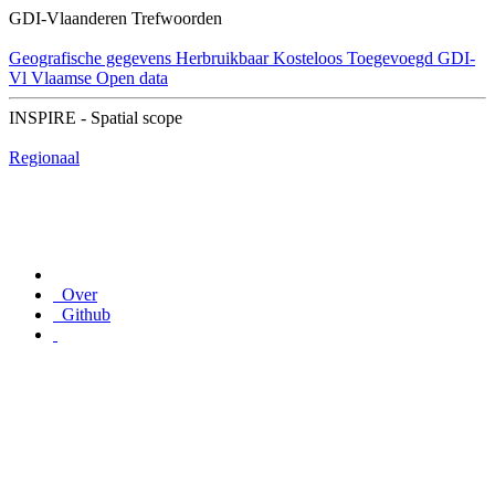
GDI-Vlaanderen Trefwoorden
Geografische gegevens
Herbruikbaar
Kosteloos
Toegevoegd GDI-
Vl
Vlaamse Open data
INSPIRE - Spatial scope
Regionaal
Over
Github