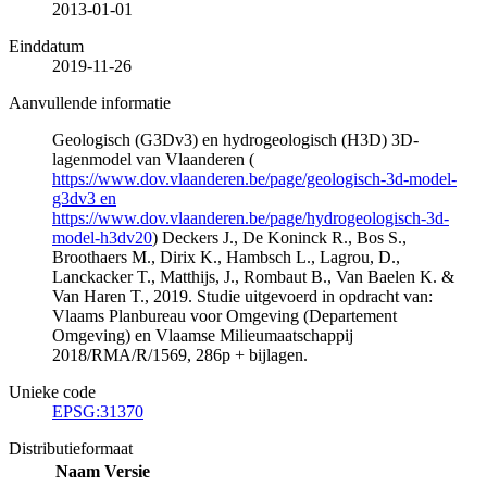
2013-01-01
Einddatum
2019-11-26
Aanvullende informatie
Geologisch (G3Dv3) en hydrogeologisch (H3D) 3D-
lagenmodel van Vlaanderen (
https://www.dov.vlaanderen.be/page/geologisch-3d-model-
g3dv3 en
https://www.dov.vlaanderen.be/page/hydrogeologisch-3d-
model-h3dv20
) Deckers J., De Koninck R., Bos S.,
Broothaers M., Dirix K., Hambsch L., Lagrou, D.,
Lanckacker T., Matthijs, J., Rombaut B., Van Baelen K. &
Van Haren T., 2019. Studie uitgevoerd in opdracht van:
Vlaams Planbureau voor Omgeving (Departement
Omgeving) en Vlaamse Milieumaatschappij
2018/RMA/R/1569, 286p + bijlagen.
Unieke code
EPSG:31370
Distributieformaat
Naam
Versie