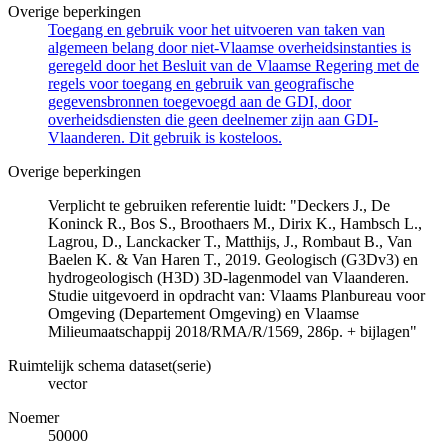
Overige beperkingen
Toegang en gebruik voor het uitvoeren van taken van
algemeen belang door niet-Vlaamse overheidsinstanties is
geregeld door het Besluit van de Vlaamse Regering met de
regels voor toegang en gebruik van geografische
gegevensbronnen toegevoegd aan de GDI, door
overheidsdiensten die geen deelnemer zijn aan GDI-
Vlaanderen. Dit gebruik is kosteloos.
Overige beperkingen
Verplicht te gebruiken referentie luidt: "Deckers J., De
Koninck R., Bos S., Broothaers M., Dirix K., Hambsch L.,
Lagrou, D., Lanckacker T., Matthijs, J., Rombaut B., Van
Baelen K. & Van Haren T., 2019. Geologisch (G3Dv3) en
hydrogeologisch (H3D) 3D-lagenmodel van Vlaanderen.
Studie uitgevoerd in opdracht van: Vlaams Planbureau voor
Omgeving (Departement Omgeving) en Vlaamse
Milieumaatschappij 2018/RMA/R/1569, 286p. + bijlagen"
Ruimtelijk schema dataset(serie)
vector
Noemer
50000