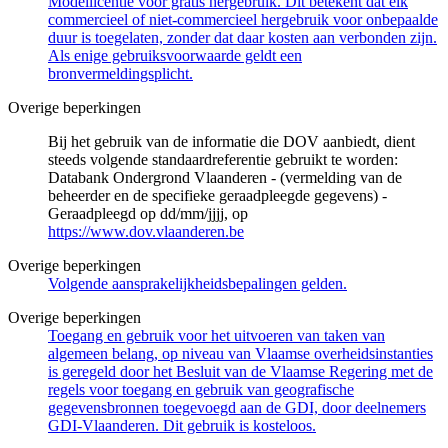
Modellicentie voor gratis hergebruik. Dit betekent dat elk
commercieel of niet-commercieel hergebruik voor onbepaalde
duur is toegelaten, zonder dat daar kosten aan verbonden zijn.
Als enige gebruiksvoorwaarde geldt een
bronvermeldingsplicht.
Overige beperkingen
Bij het gebruik van de informatie die DOV aanbiedt, dient
steeds volgende standaardreferentie gebruikt te worden:
Databank Ondergrond Vlaanderen - (vermelding van de
beheerder en de specifieke geraadpleegde gegevens) -
Geraadpleegd op dd/mm/jjjj, op
https://www.dov.vlaanderen.be
Overige beperkingen
Volgende aansprakelijkheidsbepalingen gelden.
Overige beperkingen
Toegang en gebruik voor het uitvoeren van taken van
algemeen belang, op niveau van Vlaamse overheidsinstanties
is geregeld door het Besluit van de Vlaamse Regering met de
regels voor toegang en gebruik van geografische
gegevensbronnen toegevoegd aan de GDI, door deelnemers
GDI-Vlaanderen. Dit gebruik is kosteloos.