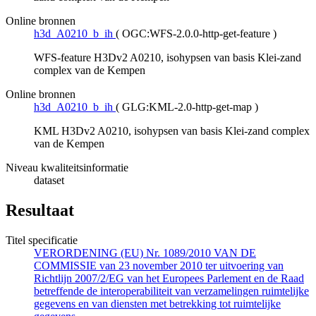
Online bronnen
h3d_A0210_b_ih
(
OGC:WFS-2.0.0-http-get-feature
)
WFS-feature H3Dv2 A0210, isohypsen van basis Klei-zand
complex van de Kempen
Online bronnen
h3d_A0210_b_ih
(
GLG:KML-2.0-http-get-map
)
KML H3Dv2 A0210, isohypsen van basis Klei-zand complex
van de Kempen
Niveau kwaliteitsinformatie
dataset
Resultaat
Titel specificatie
VERORDENING (EU) Nr. 1089/2010 VAN DE
COMMISSIE van 23 november 2010 ter uitvoering van
Richtlijn 2007/2/EG van het Europees Parlement en de Raad
betreffende de interoperabiliteit van verzamelingen ruimtelijke
gegevens en van diensten met betrekking tot ruimtelijke