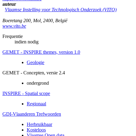
auteur
Vlaamse Instelling voor Technologisch Onderzoek (VITO)
Boeretang 200
,
Mol
,
2400
,
België
www.vito.be
Frequentie
indien nodig
GEMET - INSPIRE themes, version 1.0
Geologie
GEMET - Concepten, versie 2.4
ondergrond
INSPIRE - Spatial scope
Regionaal
GDI-Vlaanderen Trefwoorden
Herbruikbaar
Kosteloos
Vlaamse Open data