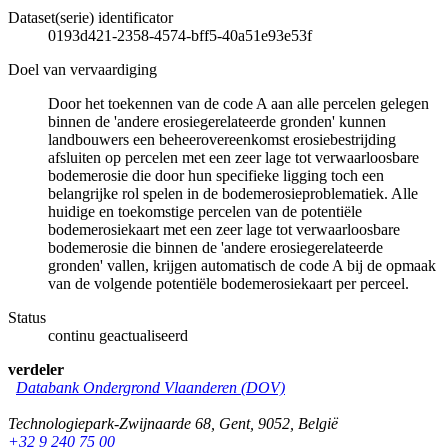
Dataset(serie) identificator
0193d421-2358-4574-bff5-40a51e93e53f
Doel van vervaardiging
Door het toekennen van de code A aan alle percelen gelegen
binnen de 'andere erosiegerelateerde gronden' kunnen
landbouwers een beheerovereenkomst erosiebestrijding
afsluiten op percelen met een zeer lage tot verwaarloosbare
bodemerosie die door hun specifieke ligging toch een
belangrijke rol spelen in de bodemerosieproblematiek. Alle
huidige en toekomstige percelen van de potentiële
bodemerosiekaart met een zeer lage tot verwaarloosbare
bodemerosie die binnen de 'andere erosiegerelateerde
gronden' vallen, krijgen automatisch de code A bij de opmaak
van de volgende potentiële bodemerosiekaart per perceel.
Status
continu geactualiseerd
verdeler
Databank Ondergrond Vlaanderen (DOV)
Technologiepark-Zwijnaarde 68
,
Gent
,
9052
,
België
+32 9 240 75 00