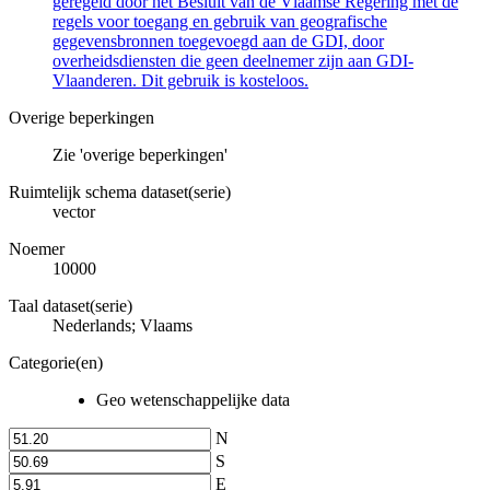
geregeld door het Besluit van de Vlaamse Regering met de
regels voor toegang en gebruik van geografische
gegevensbronnen toegevoegd aan de GDI, door
overheidsdiensten die geen deelnemer zijn aan GDI-
Vlaanderen. Dit gebruik is kosteloos.
Overige beperkingen
Zie 'overige beperkingen'
Ruimtelijk schema dataset(serie)
vector
Noemer
10000
Taal dataset(serie)
Nederlands; Vlaams
Categorie(en)
Geo wetenschappelijke data
N
S
E