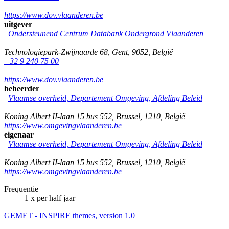
https://www.dov.vlaanderen.be
uitgever
Ondersteunend Centrum Databank Ondergrond Vlaanderen
Technologiepark-Zwijnaarde 68
,
Gent
,
9052
,
België
+32 9 240 75 00
https://www.dov.vlaanderen.be
beheerder
Vlaamse overheid, Departement Omgeving, Afdeling Beleid
Koning Albert II-laan 15 bus 552
,
Brussel
,
1210
,
België
https://www.omgevingvlaanderen.be
eigenaar
Vlaamse overheid, Departement Omgeving, Afdeling Beleid
Koning Albert II-laan 15 bus 552
,
Brussel
,
1210
,
België
https://www.omgevingvlaanderen.be
Frequentie
1 x per half jaar
GEMET - INSPIRE themes, version 1.0