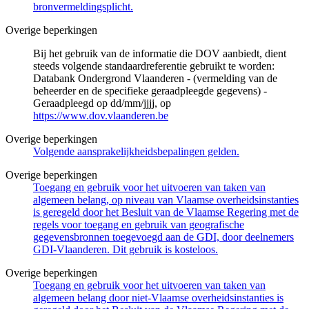
bronvermeldingsplicht.
Overige beperkingen
Bij het gebruik van de informatie die DOV aanbiedt, dient
steeds volgende standaardreferentie gebruikt te worden:
Databank Ondergrond Vlaanderen - (vermelding van de
beheerder en de specifieke geraadpleegde gegevens) -
Geraadpleegd op dd/mm/jjjj, op
https://www.dov.vlaanderen.be
Overige beperkingen
Volgende aansprakelijkheidsbepalingen gelden.
Overige beperkingen
Toegang en gebruik voor het uitvoeren van taken van
algemeen belang, op niveau van Vlaamse overheidsinstanties
is geregeld door het Besluit van de Vlaamse Regering met de
regels voor toegang en gebruik van geografische
gegevensbronnen toegevoegd aan de GDI, door deelnemers
GDI-Vlaanderen. Dit gebruik is kosteloos.
Overige beperkingen
Toegang en gebruik voor het uitvoeren van taken van
algemeen belang door niet-Vlaamse overheidsinstanties is