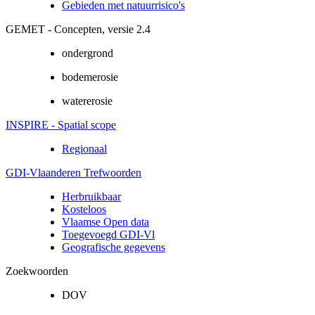
Gebieden met natuurrisico's
GEMET - Concepten, versie 2.4
ondergrond
bodemerosie
watererosie
INSPIRE - Spatial scope
Regionaal
GDI-Vlaanderen Trefwoorden
Herbruikbaar
Kosteloos
Vlaamse Open data
Toegevoegd GDI-Vl
Geografische gegevens
Zoekwoorden
DOV