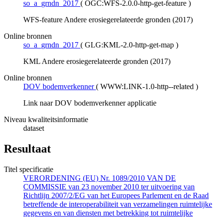
so_a_grndn_2017
(
OGC:WFS-2.0.0-http-get-feature
)
WFS-feature Andere erosiegerelateerde gronden (2017)
Online bronnen
so_a_grndn_2017
(
GLG:KML-2.0-http-get-map
)
KML Andere erosiegerelateerde gronden (2017)
Online bronnen
DOV bodemverkenner
(
WWW:LINK-1.0-http--related
)
Link naar DOV bodemverkenner applicatie
Niveau kwaliteitsinformatie
dataset
Resultaat
Titel specificatie
VERORDENING (EU) Nr. 1089/2010 VAN DE
COMMISSIE van 23 november 2010 ter uitvoering van
Richtlijn 2007/2/EG van het Europees Parlement en de Raad
betreffende de interoperabiliteit van verzamelingen ruimtelijke
gegevens en van diensten met betrekking tot ruimtelijke