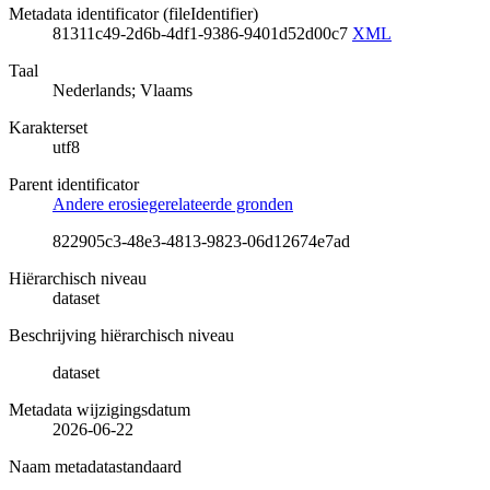
Metadata identificator (fileIdentifier)
81311c49-2d6b-4df1-9386-9401d52d00c7
XML
Taal
Nederlands; Vlaams
Karakterset
utf8
Parent identificator
Andere erosiegerelateerde gronden
822905c3-48e3-4813-9823-06d12674e7ad
Hiërarchisch niveau
dataset
Beschrijving hiërarchisch niveau
dataset
Metadata wijzigingsdatum
2026-06-22
Naam metadatastandaard