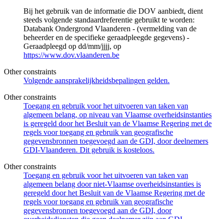
Bij het gebruik van de informatie die DOV aanbiedt, dient
steeds volgende standaardreferentie gebruikt te worden:
Databank Ondergrond Vlaanderen - (vermelding van de
beheerder en de specifieke geraadpleegde gegevens) -
Geraadpleegd op dd/mm/jjjj, op
https://www.dov.vlaanderen.be
Other constraints
Volgende aansprakelijkheidsbepalingen gelden.
Other constraints
Toegang en gebruik voor het uitvoeren van taken van
algemeen belang, op niveau van Vlaamse overheidsinstanties
is geregeld door het Besluit van de Vlaamse Regering met de
regels voor toegang en gebruik van geografische
gegevensbronnen toegevoegd aan de GDI, door deelnemers
GDI-Vlaanderen. Dit gebruik is kosteloos.
Other constraints
Toegang en gebruik voor het uitvoeren van taken van
algemeen belang door niet-Vlaamse overheidsinstanties is
geregeld door het Besluit van de Vlaamse Regering met de
regels voor toegang en gebruik van geografische
gegevensbronnen toegevoegd aan de GDI, door