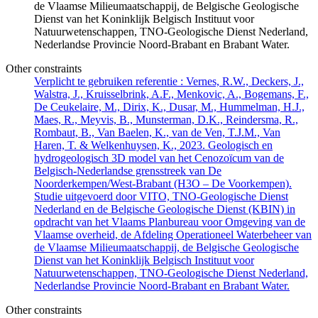
de Vlaamse Milieumaatschappij, de Belgische Geologische
Dienst van het Koninklijk Belgisch Instituut voor
Natuurwetenschappen, TNO-Geologische Dienst Nederland,
Nederlandse Provincie Noord-Brabant en Brabant Water.
Other constraints
Verplicht te gebruiken referentie : Vernes, R.W., Deckers, J.,
Walstra, J., Kruisselbrink, A.F., Menkovic, A., Bogemans, F.,
De Ceukelaire, M., Dirix, K., Dusar, M., Hummelman, H.J.,
Maes, R., Meyvis, B., Munsterman, D.K., Reindersma, R.,
Rombaut, B., Van Baelen, K., van de Ven, T.J.M., Van
Haren, T. & Welkenhuysen, K., 2023. Geologisch en
hydrogeologisch 3D model van het Cenozoïcum van de
Belgisch-Nederlandse grensstreek van De
Noorderkempen/West-Brabant (H3O – De Voorkempen).
Studie uitgevoerd door VITO, TNO-Geologische Dienst
Nederland en de Belgische Geologische Dienst (KBIN) in
opdracht van het Vlaams Planbureau voor Omgeving van de
Vlaamse overheid, de Afdeling Operationeel Waterbeheer van
de Vlaamse Milieumaatschappij, de Belgische Geologische
Dienst van het Koninklijk Belgisch Instituut voor
Natuurwetenschappen, TNO-Geologische Dienst Nederland,
Nederlandse Provincie Noord-Brabant en Brabant Water.
Other constraints