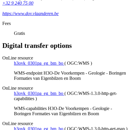
+32 9 240 75 00
https://www.dov.vlaanderen.be
Fees
Gratis
Digital transfer options
OnLine resource
h3ovk_0301pa_eg_bm_bo
(
OGC:WMS
)
WMS-endpoint H3O-De Voorkempen - Geologie - Boringen
Formaties van Eigenbilzen en Boom
OnLine resource
h3ovk_0301pa_eg_bm_bo
(
OGC:WMS-1.3.0-http-get-
capabilities
)
WMS-capabilities H3O-De Voorkempen - Geologie -
Boringen Formaties van Eigenbilzen en Boom
OnLine resource
h3ovk_0301pa_eg_bm_bo
(
OGC:WMS-1.3.0-http-get-map
)