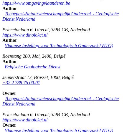
https://www.omgevingvlaanderen.be
Author
Toegepast-Natuurwetenschappelijk Onderzoek - Geologische
Dienst Nederland
Princetonlaan 6
,
Utrecht
,
3584 CB
,
Nederland
https://www.dinoloket.nl
Author
Vlaamse Instelling voor Technologisch Onderzoek (VITO)
Boeretang 200
,
Mol
,
2400
,
België
Author
Belgische Geologische Dienst
Jennerstraat 13
,
Brussel
,
1000
,
België
+32 2 788 76 00-01
Owner
Toegepast-Natuurwetenschappelijk Onderzoek - Geologische
Dienst Nederland
Princetonlaan 6
,
Utrecht
,
3584 CB
,
Nederland
https://www.dinoloket.nl
Owner
Vlaamse Instelling voor Technologisch Onderzoek (VITO)