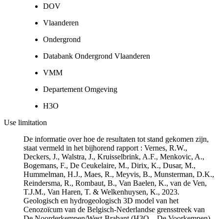
DOV
Vlaanderen
Ondergrond
Databank Ondergrond Vlaanderen
VMM
Departement Omgeving
H3O
Use limitation
De informatie over hoe de resultaten tot stand gekomen zijn,
staat vermeld in het bijhorend rapport : Vernes, R.W.,
Deckers, J., Walstra, J., Kruisselbrink, A.F., Menkovic, A.,
Bogemans, F., De Ceukelaire, M., Dirix, K., Dusar, M.,
Hummelman, H.J., Maes, R., Meyvis, B., Munsterman, D.K.,
Reindersma, R., Rombaut, B., Van Baelen, K., van de Ven,
T.J.M., Van Haren, T. & Welkenhuysen, K., 2023.
Geologisch en hydrogeologisch 3D model van het
Cenozoïcum van de Belgisch-Nederlandse grensstreek van
De Noorderkempen/West-Brabant (H3O – De Voorkempen)