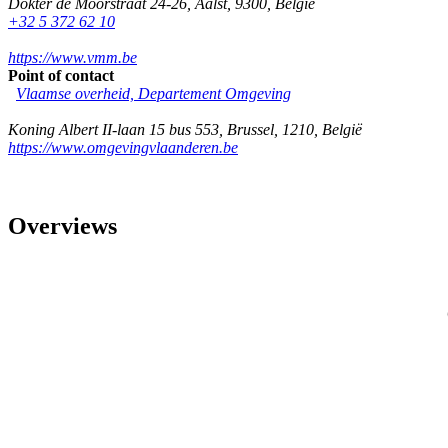
Dokter de Moorstraat 24-26
,
Aalst
,
9300
,
België
+32 5 372 62 10
https://www.vmm.be
Point of contact
Vlaamse overheid, Departement Omgeving
Koning Albert II-laan 15 bus 553
,
Brussel
,
1210
,
België
https://www.omgevingvlaanderen.be
Overviews