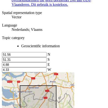
overheidsdiensten die geen deelnemer zijn aan GDI-
Vlaanderen. Dit gebruik is kosteloos.
Spatial representation type
Vector
Language
Nederlands; Vlaams
Topic category
Geoscientific information
N
S
E
W