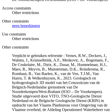
Access constraints
Other restrictions
Other constraints
geen beperkingen
Use constraints
Other restrictions
Other constraints
Verplicht te gebruiken referentie : Vernes, R.W., Deckers, J.,
Walstra, J., Kruisselbrink, A.F., Menkovic, A., Bogemans, F.,
De Ceukelaire, M., Dirix, K., Dusar, M., Hummelman, H.J.,
Maes, R., Meyvis, B., Munsterman, D.K., Reindersma, R.,
Rombaut, B., Van Baelen, K., van de Ven, T.J.M., Van
Haren, T. & Welkenhuysen, K., 2023. Geologisch en
hydrogeologisch 3D model van het Cenozoïcum van de
Belgisch-Nederlandse grensstreek van De
Noorderkempen/West-Brabant (H3O – De Voorkempen).
Studie uitgevoerd door VITO, TNO-Geologische Dienst
Nederland en de Belgische Geologische Dienst (KBIN) in
opdracht van het Vlaams Planbureau voor Omgeving van de
Vlaamse overheid, de Afdeling Operationeel Waterbeheer van