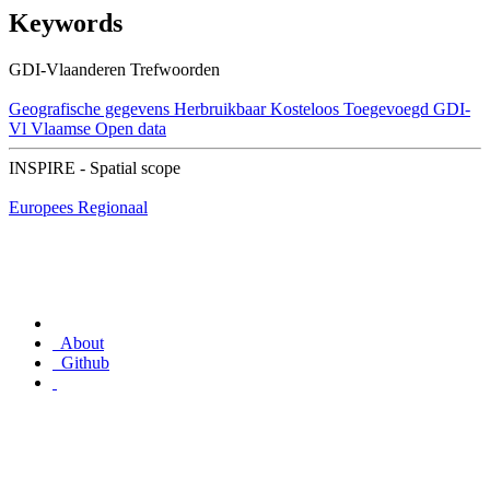
Keywords
GDI-Vlaanderen Trefwoorden
Geografische gegevens
Herbruikbaar
Kosteloos
Toegevoegd GDI-
Vl
Vlaamse Open data
INSPIRE - Spatial scope
Europees
Regionaal
About
Github