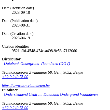
Date (Revision date)
2023-09-18
Date (Publication date)
2023-08-31
Date (Creation date)
2023-04-19
Citation identifier
9521bfbf-4548-474c-a498-9e58b71120d0
Distributor
Databank Ondergrond Vlaanderen (DOV)
Technologiepark-Zwijnaarde 68
,
Gent
,
9052
,
België
+32 9 240 75 00
https://www.dov.vlaanderen.be
Publisher
Ondersteunend Centrum Databank Ondergrond Vlaanderen
Technologiepark-Zwijnaarde 68
,
Gent
,
9052
,
België
+32 9 240 75 00