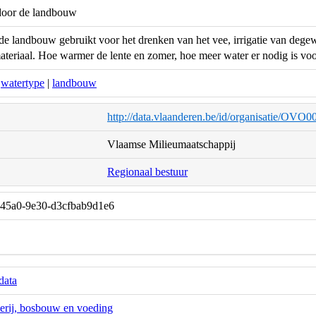
door de landbouw
de landbouw gebruikt voor het drenken van het vee, irrigatie van de
eriaal. Hoe warmer de lente en zomer, hoe meer water er nodig is voor
watertype
|
landbouw
http://data.vlaanderen.be/id/organisatie/OVO
Vlaamse Milieumaatschappij
Regionaal bestuur
-45a0-9e30-d3cfbab9d1e6
data
erij, bosbouw en voeding