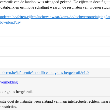
erbruik van de landbouw is niet goed gekend. De cijfers in deze figuur
 databank en een hoge schatting waarbij de resultaten van vroeger stu
anderen.be/feiten-cijfers/lucht/vanwaar-komt-de-luchtverontreiniging
ownload/csv
aanderen.be/id/licentie/modellicentie-gratis-hergebruik/v1.0
nvermelding
oor gratis hergebruik
ntie doet de instantie geen afstand van haar intellectuele rechten, maa
restricties.