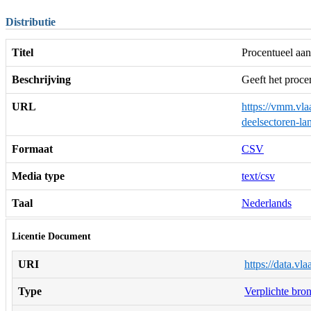
Distributie
Titel
Procentueel aan
Beschrijving
Geeft het proce
URL
https://vmm.vla
deelsectoren-
Formaat
CSV
Media type
text/csv
Taal
Nederlands
Licentie Document
URI
https://data.vl
Type
Verplichte bro