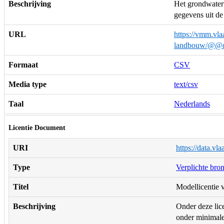
Beschrijving
Het grondwaterv
gegevens uit de
URL
https://vmm.vla
landbouw/@@d
Formaat
CSV
Media type
text/csv
Taal
Nederlands
Licentie Document
URI
https://data.vl
Type
Verplichte bro
Titel
Modellicentie v
Beschrijving
Onder deze lice
onder minimale 