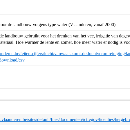
door de landbouw volgens type water (Vlaanderen, vanaf 2000)
de landbouw gebruikt voor het drenken van het vee, irrigatie van de
eriaal. Hoe warmer de lente en zomer, hoe meer water er nodig is voor
anderen.be/feiten-cijfers/lucht/vanwaar-komt-de-luchtverontreiniging
ownload/csv
d.vlaanderen.be/sites/default/files/documenten/ict-egov/licenties/herge