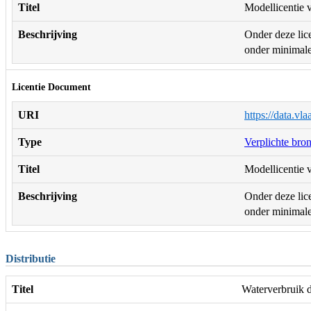
Titel
Modellicentie v
Beschrijving
Onder deze lice
onder minimale 
Licentie Document
URI
https://data.vl
Type
Verplichte bro
Titel
Modellicentie v
Beschrijving
Onder deze lice
onder minimale 
Distributie
Titel
Waterverbruik 