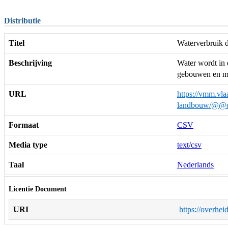
Distributie
Titel
Waterverbruik 
Beschrijving
Water wordt in 
gebouwen en mat
URL
https://vmm.vla
landbouw/@@d
Formaat
CSV
Media type
text/csv
Taal
Nederlands
Licentie Document
URI
https://overhei