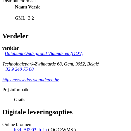
Distributieformaat
Naam
Versie
GML
3.2
Verdeler
verdeler
Databank Ondergrond Vlaanderen (DOV)
Technologiepark-Zwijnaarde 68
,
Gent
,
9052
,
België
+32 9 240 75 00
https://www.dov.vlaanderen.be
Prijsinformatie
Gratis
Digitale leveringsopties
Online bronnen
h3d_A0903_b_ih
(
OGC:WMS
)