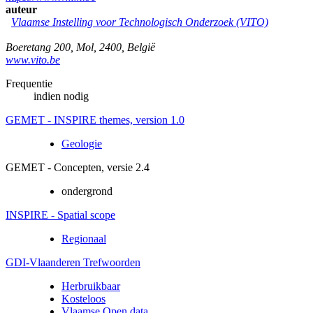
auteur
Vlaamse Instelling voor Technologisch Onderzoek (VITO)
Boeretang 200
,
Mol
,
2400
,
België
www.vito.be
Frequentie
indien nodig
GEMET - INSPIRE themes, version 1.0
Geologie
GEMET - Concepten, versie 2.4
ondergrond
INSPIRE - Spatial scope
Regionaal
GDI-Vlaanderen Trefwoorden
Herbruikbaar
Kosteloos
Vlaamse Open data