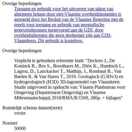
Overige beperkingen
Toegang en gebruik voor het uitvoeren van taken van
algemeen belang door niet-Vlaamse overheidsinstanties is
geregeld door het Besluit van de Vlaamse Regering met de
regels voor toegang en gebruik van geografische
gegevensbronnen toegevoegd aan de GDI, door
overheidsdiensten die geen deelnemer zijn aan GDI-
Vlaanderen. Dit gebruik is kosteloos.
Overige beperkingen
Verplicht te gebruiken referentie luidt: "Deckers J., De
Koninck R., Bos S., Broothaers M., Dirix K., Hambsch L.,
Lagrou, D., Lanckacker T., Matthijs, J., Rombaut B., Van
Baelen K. & Van Haren T., 2019. Geologisch (G3Dv3) en
hydrogeologisch (H3D) 3D-lagenmodel van Vlaanderen.
Studie uitgevoerd in opdracht van: Vlaams Planbureau voor
Omgeving (Departement Omgeving) en Vlaamse
Milieumaatschappij 2018/RMA/R/1569, 286p. + bijlagen"
Ruimtelijk schema dataset(serie)
vector
Noemer
50000