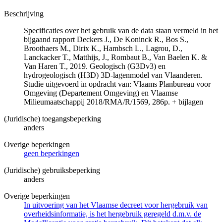
Beschrijving
Specificaties over het gebruik van de data staan vermeld in het
bijgaand rapport Deckers J., De Koninck R., Bos S.,
Broothaers M., Dirix K., Hambsch L., Lagrou, D.,
Lanckacker T., Matthijs, J., Rombaut B., Van Baelen K. &
Van Haren T., 2019. Geologisch (G3Dv3) en
hydrogeologisch (H3D) 3D-lagenmodel van Vlaanderen.
Studie uitgevoerd in opdracht van: Vlaams Planbureau voor
Omgeving (Departement Omgeving) en Vlaamse
Milieumaatschappij 2018/RMA/R/1569, 286p. + bijlagen
(Juridische) toegangsbeperking
anders
Overige beperkingen
geen beperkingen
(Juridische) gebruiksbeperking
anders
Overige beperkingen
In uitvoering van het Vlaamse decreet voor hergebruik van
overheidsinformatie, is het hergebruik geregeld d.m.v. de