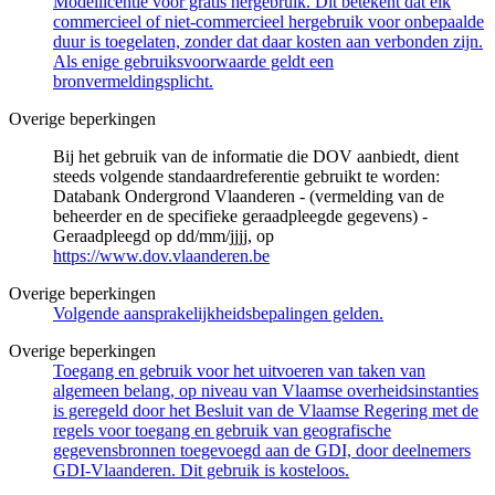
Modellicentie voor gratis hergebruik. Dit betekent dat elk
commercieel of niet-commercieel hergebruik voor onbepaalde
duur is toegelaten, zonder dat daar kosten aan verbonden zijn.
Als enige gebruiksvoorwaarde geldt een
bronvermeldingsplicht.
Overige beperkingen
Bij het gebruik van de informatie die DOV aanbiedt, dient
steeds volgende standaardreferentie gebruikt te worden:
Databank Ondergrond Vlaanderen - (vermelding van de
beheerder en de specifieke geraadpleegde gegevens) -
Geraadpleegd op dd/mm/jjjj, op
https://www.dov.vlaanderen.be
Overige beperkingen
Volgende aansprakelijkheidsbepalingen gelden.
Overige beperkingen
Toegang en gebruik voor het uitvoeren van taken van
algemeen belang, op niveau van Vlaamse overheidsinstanties
is geregeld door het Besluit van de Vlaamse Regering met de
regels voor toegang en gebruik van geografische
gegevensbronnen toegevoegd aan de GDI, door deelnemers
GDI-Vlaanderen. Dit gebruik is kosteloos.