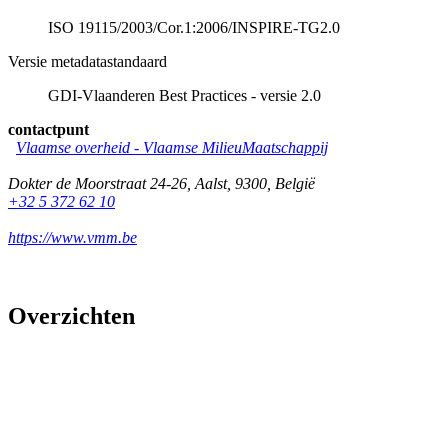
ISO 19115/2003/Cor.1:2006/INSPIRE-TG2.0
Versie metadatastandaard
GDI-Vlaanderen Best Practices - versie 2.0
contactpunt
Vlaamse overheid - Vlaamse MilieuMaatschappij
Dokter de Moorstraat 24-26
,
Aalst
,
9300
,
België
+32 5 372 62 10
https://www.vmm.be
Overzichten