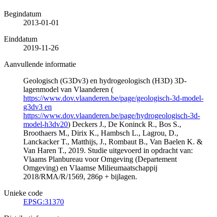
Begindatum
2013-01-01
Einddatum
2019-11-26
Aanvullende informatie
Geologisch (G3Dv3) en hydrogeologisch (H3D) 3D-
lagenmodel van Vlaanderen (
https://www.dov.vlaanderen.be/page/geologisch-3d-model-
g3dv3 en
https://www.dov.vlaanderen.be/page/hydrogeologisch-3d-
model-h3dv20
) Deckers J., De Koninck R., Bos S.,
Broothaers M., Dirix K., Hambsch L., Lagrou, D.,
Lanckacker T., Matthijs, J., Rombaut B., Van Baelen K. &
Van Haren T., 2019. Studie uitgevoerd in opdracht van:
Vlaams Planbureau voor Omgeving (Departement
Omgeving) en Vlaamse Milieumaatschappij
2018/RMA/R/1569, 286p + bijlagen.
Unieke code
EPSG:31370