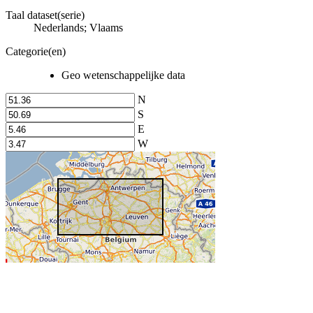
Taal dataset(serie)
Nederlands; Vlaams
Categorie(en)
Geo wetenschappelijke data
N
S
E
W