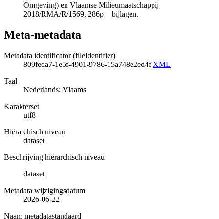
Omgeving) en Vlaamse Milieumaatschappij
2018/RMA/R/1569, 286p + bijlagen.
Meta-metadata
Metadata identificator (fileIdentifier)
809feda7-1e5f-4901-9786-15a748e2ed4f
XML
Taal
Nederlands; Vlaams
Karakterset
utf8
Hiërarchisch niveau
dataset
Beschrijving hiërarchisch niveau
dataset
Metadata wijzigingsdatum
2026-06-22
Naam metadatastandaard