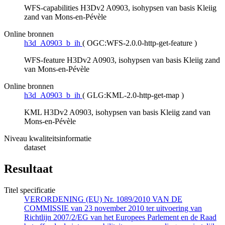
WFS-capabilities H3Dv2 A0903, isohypsen van basis Kleiig
zand van Mons-en-Pévèle
Online bronnen
h3d_A0903_b_ih
(
OGC:WFS-2.0.0-http-get-feature
)
WFS-feature H3Dv2 A0903, isohypsen van basis Kleiig zand
van Mons-en-Pévèle
Online bronnen
h3d_A0903_b_ih
(
GLG:KML-2.0-http-get-map
)
KML H3Dv2 A0903, isohypsen van basis Kleiig zand van
Mons-en-Pévèle
Niveau kwaliteitsinformatie
dataset
Resultaat
Titel specificatie
VERORDENING (EU) Nr. 1089/2010 VAN DE
COMMISSIE van 23 november 2010 ter uitvoering van
Richtlijn 2007/2/EG van het Europees Parlement en de Raad