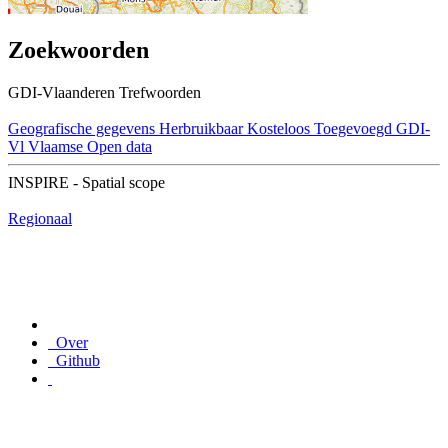
Zoekwoorden
GDI-Vlaanderen Trefwoorden
Geografische gegevens
Herbruikbaar
Kosteloos
Toegevoegd GDI-
Vl
Vlaamse Open data
INSPIRE - Spatial scope
Regionaal
Over
Github