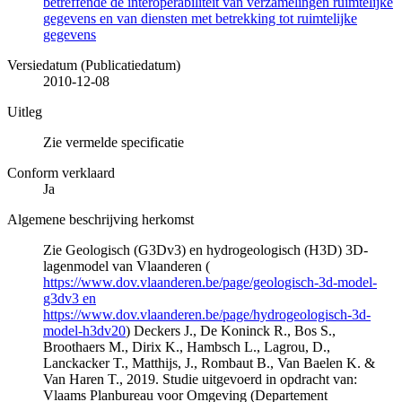
betreffende de interoperabiliteit van verzamelingen ruimtelijke
gegevens en van diensten met betrekking tot ruimtelijke
gegevens
Versiedatum (Publicatiedatum)
2010-12-08
Uitleg
Zie vermelde specificatie
Conform verklaard
Ja
Algemene beschrijving herkomst
Zie Geologisch (G3Dv3) en hydrogeologisch (H3D) 3D-
lagenmodel van Vlaanderen (
https://www.dov.vlaanderen.be/page/geologisch-3d-model-
g3dv3 en
https://www.dov.vlaanderen.be/page/hydrogeologisch-3d-
model-h3dv20
) Deckers J., De Koninck R., Bos S.,
Broothaers M., Dirix K., Hambsch L., Lagrou, D.,
Lanckacker T., Matthijs, J., Rombaut B., Van Baelen K. &
Van Haren T., 2019. Studie uitgevoerd in opdracht van:
Vlaams Planbureau voor Omgeving (Departement