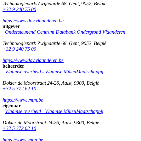
Technologiepark-Zwijnaarde 68
,
Gent
,
9052
,
België
+32 9 240 75 00
https://www.dov.vlaanderen.be
uitgever
Ondersteunend Centrum Databank Ondergrond Vlaanderen
Technologiepark-Zwijnaarde 68
,
Gent
,
9052
,
België
+32 9 240 75 00
https://www.dov.vlaanderen.be
beheerder
Vlaamse overheid - Vlaamse MilieuMaatschappij
Dokter de Moorstraat 24-26
,
Aalst
,
9300
,
België
+32 5 372 62 10
https://www.vmm.be
eigenaar
Vlaamse overheid - Vlaamse MilieuMaatschappij
Dokter de Moorstraat 24-26
,
Aalst
,
9300
,
België
+32 5 372 62 10
https://www.vmm.be