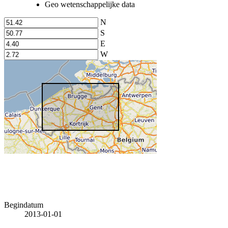
Geo wetenschappelijke data
N
S
E
W
Begindatum
2013-01-01