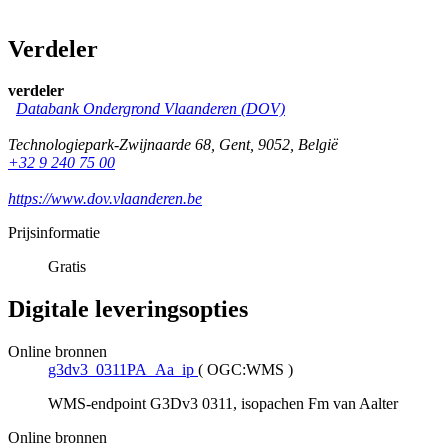
Verdeler
verdeler
Databank Ondergrond Vlaanderen (DOV)
Technologiepark-Zwijnaarde 68
,
Gent
,
9052
,
België
+32 9 240 75 00
https://www.dov.vlaanderen.be
Prijsinformatie
Gratis
Digitale leveringsopties
Online bronnen
g3dv3_0311PA_Aa_ip
(
OGC:WMS
)
WMS-endpoint G3Dv3 0311, isopachen Fm van Aalter
Online bronnen