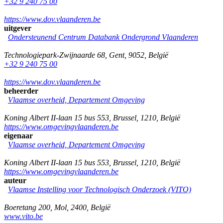
+32 9 240 75 00
https://www.dov.vlaanderen.be
uitgever
Ondersteunend Centrum Databank Ondergrond Vlaanderen
Technologiepark-Zwijnaarde 68
,
Gent
,
9052
,
België
+32 9 240 75 00
https://www.dov.vlaanderen.be
beheerder
Vlaamse overheid, Departement Omgeving
Koning Albert II-laan 15 bus 553
,
Brussel
,
1210
,
België
https://www.omgevingvlaanderen.be
eigenaar
Vlaamse overheid, Departement Omgeving
Koning Albert II-laan 15 bus 553
,
Brussel
,
1210
,
België
https://www.omgevingvlaanderen.be
auteur
Vlaamse Instelling voor Technologisch Onderzoek (VITO)
Boeretang 200
,
Mol
,
2400
,
België
www.vito.be