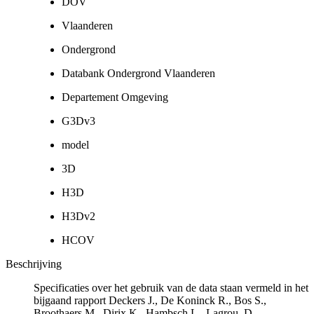
DOV
Vlaanderen
Ondergrond
Databank Ondergrond Vlaanderen
Departement Omgeving
G3Dv3
model
3D
H3D
H3Dv2
HCOV
Beschrijving
Specificaties over het gebruik van de data staan vermeld in het
bijgaand rapport Deckers J., De Koninck R., Bos S.,
Broothaers M., Dirix K., Hambsch L., Lagrou, D.,