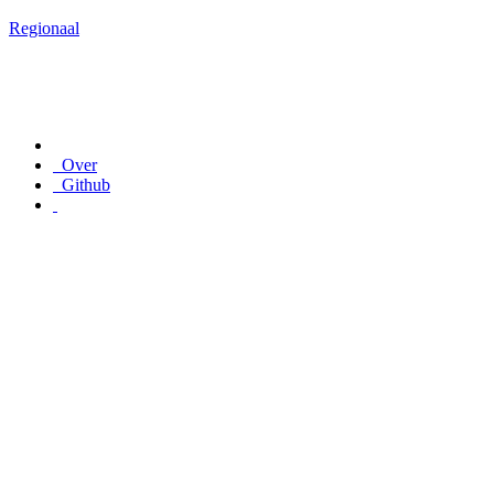
Regionaal
Over
Github