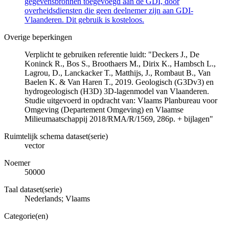
gegevensbronnen toegevoegd aan de GDI, door
overheidsdiensten die geen deelnemer zijn aan GDI-
Vlaanderen. Dit gebruik is kosteloos.
Overige beperkingen
Verplicht te gebruiken referentie luidt: "Deckers J., De
Koninck R., Bos S., Broothaers M., Dirix K., Hambsch L.,
Lagrou, D., Lanckacker T., Matthijs, J., Rombaut B., Van
Baelen K. & Van Haren T., 2019. Geologisch (G3Dv3) en
hydrogeologisch (H3D) 3D-lagenmodel van Vlaanderen.
Studie uitgevoerd in opdracht van: Vlaams Planbureau voor
Omgeving (Departement Omgeving) en Vlaamse
Milieumaatschappij 2018/RMA/R/1569, 286p. + bijlagen"
Ruimtelijk schema dataset(serie)
vector
Noemer
50000
Taal dataset(serie)
Nederlands; Vlaams
Categorie(en)