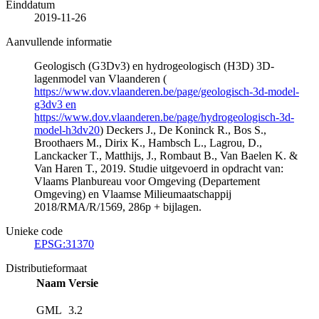
Einddatum
2019-11-26
Aanvullende informatie
Geologisch (G3Dv3) en hydrogeologisch (H3D) 3D-
lagenmodel van Vlaanderen (
https://www.dov.vlaanderen.be/page/geologisch-3d-model-
g3dv3 en
https://www.dov.vlaanderen.be/page/hydrogeologisch-3d-
model-h3dv20
) Deckers J., De Koninck R., Bos S.,
Broothaers M., Dirix K., Hambsch L., Lagrou, D.,
Lanckacker T., Matthijs, J., Rombaut B., Van Baelen K. &
Van Haren T., 2019. Studie uitgevoerd in opdracht van:
Vlaams Planbureau voor Omgeving (Departement
Omgeving) en Vlaamse Milieumaatschappij
2018/RMA/R/1569, 286p + bijlagen.
Unieke code
EPSG:31370
Distributieformaat
Naam
Versie
GML
3.2