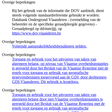
Overige beperkingen
Bij het gebruik van de informatie die DOV aanbiedt, dient
steeds volgende standaardreferentie gebruikt te worden:
Databank Ondergrond Vlaanderen - (vermelding van de
beheerder en de specifieke geraadpleegde gegevens) -
Geraadpleegd op dd/mm/jjjj, op
https://www.dov.vlaanderen.be
Overige beperkingen
Volgende aansprakelijkheidsbepalingen gelden.
Overige beperkingen
Toegang en gebruik voor het uitvoeren van taken van
algemeen belang, op niveau van Vlaamse overheidsinstanties
is geregeld door het Besluit van de Vlaamse Regering met de
regels voor toegang en gebruik van geografische
gegevensbronnen toegevoegd aan de GDI, door deelnemers
GDI-Vlaanderen. Dit gebruik is kosteloos.
Overige beperkingen
Toegang en gebruik voor het uitvoeren van taken van
algemeen belang door niet-Vlaamse overheidsinstanties is
geregeld door het Besluit van de Vlaamse Regering met de
regels voor toegang en gebruik van geografische