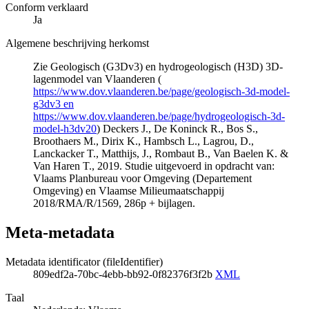
Conform verklaard
Ja
Algemene beschrijving herkomst
Zie Geologisch (G3Dv3) en hydrogeologisch (H3D) 3D-
lagenmodel van Vlaanderen (
https://www.dov.vlaanderen.be/page/geologisch-3d-model-
g3dv3 en
https://www.dov.vlaanderen.be/page/hydrogeologisch-3d-
model-h3dv20
) Deckers J., De Koninck R., Bos S.,
Broothaers M., Dirix K., Hambsch L., Lagrou, D.,
Lanckacker T., Matthijs, J., Rombaut B., Van Baelen K. &
Van Haren T., 2019. Studie uitgevoerd in opdracht van:
Vlaams Planbureau voor Omgeving (Departement
Omgeving) en Vlaamse Milieumaatschappij
2018/RMA/R/1569, 286p + bijlagen.
Meta-metadata
Metadata identificator (fileIdentifier)
809edf2a-70bc-4ebb-bb92-0f82376f3f2b
XML
Taal