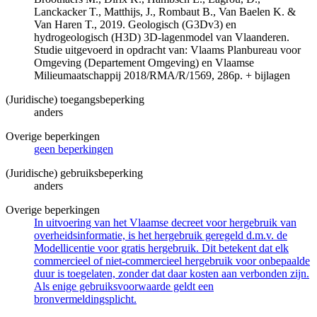
Lanckacker T., Matthijs, J., Rombaut B., Van Baelen K. &
Van Haren T., 2019. Geologisch (G3Dv3) en
hydrogeologisch (H3D) 3D-lagenmodel van Vlaanderen.
Studie uitgevoerd in opdracht van: Vlaams Planbureau voor
Omgeving (Departement Omgeving) en Vlaamse
Milieumaatschappij 2018/RMA/R/1569, 286p. + bijlagen
(Juridische) toegangsbeperking
anders
Overige beperkingen
geen beperkingen
(Juridische) gebruiksbeperking
anders
Overige beperkingen
In uitvoering van het Vlaamse decreet voor hergebruik van
overheidsinformatie, is het hergebruik geregeld d.m.v. de
Modellicentie voor gratis hergebruik. Dit betekent dat elk
commercieel of niet-commercieel hergebruik voor onbepaalde
duur is toegelaten, zonder dat daar kosten aan verbonden zijn.
Als enige gebruiksvoorwaarde geldt een
bronvermeldingsplicht.