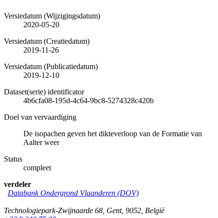
Versiedatum (Wijzigingsdatum)
2020-05-20
Versiedatum (Creatiedatum)
2019-11-26
Versiedatum (Publicatiedatum)
2019-12-10
Dataset(serie) identificator
4b6cfa08-195d-4c64-9bc8-5274328c420b
Doel van vervaardiging
De isopachen geven het dikteverloop van de Formatie van
Aalter weer
Status
compleet
verdeler
Databank Ondergrond Vlaanderen (DOV)
Technologiepark-Zwijnaarde 68
,
Gent
,
9052
,
België