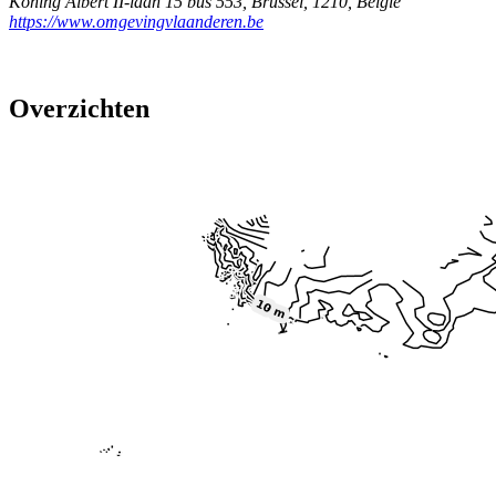
Koning Albert II-laan 15 bus 553
,
Brussel
,
1210
,
België
https://www.omgevingvlaanderen.be
Overzichten