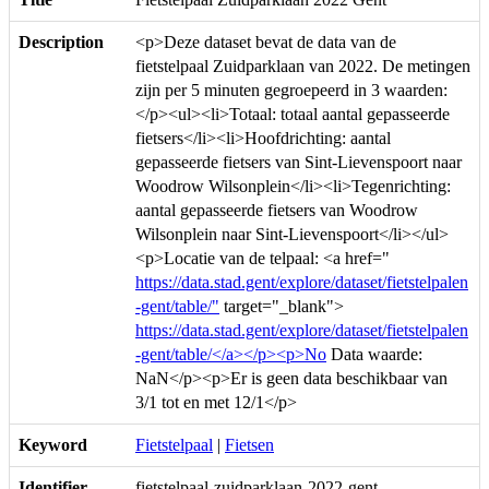
Description
<p>Deze dataset bevat de data van de
fietstelpaal Zuidparklaan van 2022. De metingen
zijn per 5 minuten gegroepeerd in 3 waarden:
</p><ul><li>Totaal: totaal aantal gepasseerde
fietsers</li><li>Hoofdrichting: aantal
gepasseerde fietsers van Sint-Lievenspoort naar
Woodrow Wilsonplein</li><li>Tegenrichting:
aantal gepasseerde fietsers van Woodrow
Wilsonplein naar Sint-Lievenspoort</li></ul>
<p>Locatie van de telpaal: <a href="
https://data.stad.gent/explore/dataset/fietstelpalen
-gent/table/"
target="_blank">
https://data.stad.gent/explore/dataset/fietstelpalen
-gent/table/</a></p><p>No
Data waarde:
NaN</p><p>Er is geen data beschikbaar van
3/1 tot en met 12/1</p>
Keyword
Fietstelpaal
|
Fietsen
Identifier
fietstelpaal-zuidparklaan-2022-gent