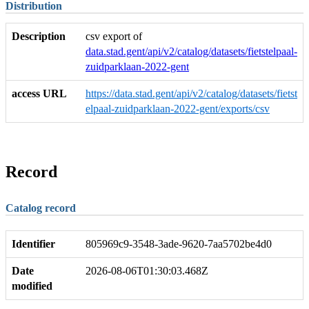
Distribution
Description
csv export of
data.stad.gent/api/v2/catalog/datasets/fietstelpaal-
zuidparklaan-2022-gent
access URL
https://data.stad.gent/api/v2/catalog/datasets/fietst
elpaal-zuidparklaan-2022-gent/exports/csv
Record
Catalog record
Identifier
805969c9-3548-3ade-9620-7aa5702be4d0
Date
2026-08-06T01:30:03.468Z
modified