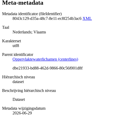
Meta-metadata
Metadata identificator (fileIdentifier)
8043c129-d35a-48c7-8e11-ec8f254b3ac6
XML
Taal
Nederlands; Vlaams
Karakterset
utf8
Parent identificator
Oppervlaktewaterlichamen (centerlines)
dbe21933-bd88-462d-9866-80c56f001d8f
Hiërarchisch niveau
dataset
Beschrijving hiërarchisch niveau
Dataset
Metadata wijzigingsdatum
2026-06-29