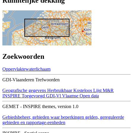
Ruimtelijke dekking
Zoekwoorden
Oppervlaktewaterlichaam
GDI-Vlaanderen Trefwoorden
Geografische gegevens
Herbruikbaar
Kosteloos
Lijst M&R
INSPIRE
Toegevoegd GDI-Vl
Vlaamse Open data
GEMET - INSPIRE themes, version 1.0
Gebiedsbeheer, gebieden waar beperkingen gelden, gereguleerde
gebieden en rapportage-eenheden