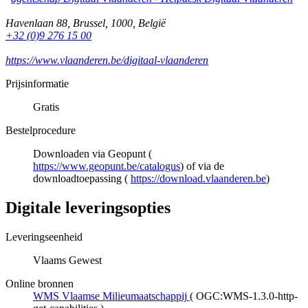
Havenlaan 88
,
Brussel
,
1000
,
België
+32 (0)9 276 15 00
https://www.vlaanderen.be/digitaal-vlaanderen
Prijsinformatie
Gratis
Bestelprocedure
Downloaden via Geopunt (
https://www.geopunt.be/catalogus
) of via de
downloadtoepassing (
https://download.vlaanderen.be
)
Digitale leveringsopties
Leveringseenheid
Vlaams Gewest
Online bronnen
WMS Vlaamse Milieumaatschappij
(
OGC:WMS-1.3.0-http-