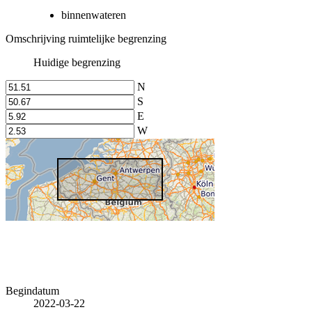
binnenwateren
Omschrijving ruimtelijke begrenzing
Huidige begrenzing
N
S
E
W
Begindatum
2022-03-22