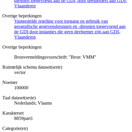
diensten toegevoegd aan de GDI, door deelnemers aan GDI-
Vlaanderen
Overige beperkingen
Vastgestelde regeling voor toegang en gebruik van
geografische gegevensbronnen en -diensten toegevoegd aan
de GDI door instanties die geen deelnemer zijn aan GDI-
Vlaanderen
Overige beperkingen
Bronvermeldingsvoorschrift: "Bron: VMM"
Ruimtelijk schema dataset(serie)
vector
Noemer
100000
Taal dataset(serie)
Nederlands; Vlaams
Karakterset
8859part1
Categorie(en)