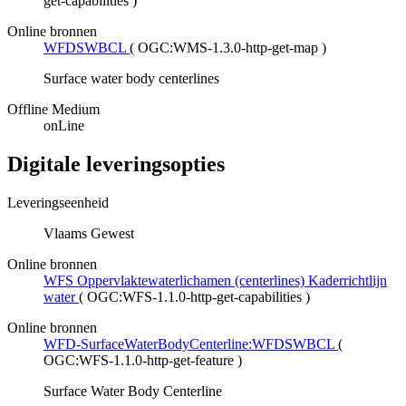
get-capabilities
)
Online bronnen
WFDSWBCL
(
OGC:WMS-1.3.0-http-get-map
)
Surface water body centerlines
Offline Medium
onLine
Digitale leveringsopties
Leveringseenheid
Vlaams Gewest
Online bronnen
WFS Oppervlaktewaterlichamen (centerlines) Kaderrichtlijn
water
(
OGC:WFS-1.1.0-http-get-capabilities
)
Online bronnen
WFD-SurfaceWaterBodyCenterline:WFDSWBCL
(
OGC:WFS-1.1.0-http-get-feature
)
Surface Water Body Centerline