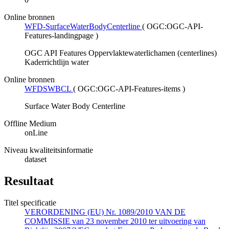
Online bronnen
WFD-SurfaceWaterBodyCenterline
(
OGC:OGC-API-
Features-landingpage
)
OGC API Features Oppervlaktewaterlichamen (centerlines)
Kaderrichtlijn water
Online bronnen
WFDSWBCL
(
OGC:OGC-API-Features-items
)
Surface Water Body Centerline
Offline Medium
onLine
Niveau kwaliteitsinformatie
dataset
Resultaat
Titel specificatie
VERORDENING (EU) Nr. 1089/2010 VAN DE
COMMISSIE van 23 november 2010 ter uitvoering van