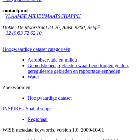
contactpunt
VLAAMSE MILIEUMAATSCHAPPIJ
Dokter De Moorstraat 24-26
,
Aalst
,
9300
,
België
+32 (0)53 72 62 10
Hoogwaardige dataset categorieën
Aardobservatie en milieu
Gebiedsbeheer, gebieden waar beperkingen gelden,
gereguleerde gebieden en rapportage-eenheden
Water
Zoekwoorden
Hoogwaardige dataset
INSPIRE - Spatial scope
Regionaal
WISE metadata keywords, version 1.0, 2009-10-01