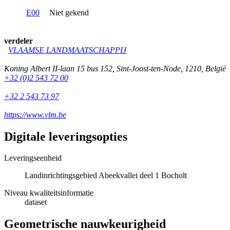
E00
Niet gekend
verdeler
VLAAMSE LANDMAATSCHAPPIJ
Koning Albert II-laan 15 bus 152
,
Sint-Joost-ten-Node
,
1210
,
België
+32 (0)2 543 72 00
+32 2 543 73 97
https://www.vlm.be
Digitale leveringsopties
Leveringseenheid
Landinrichtingsgebied Abeekvallei deel 1 Bocholt
Niveau kwaliteitsinformatie
dataset
Geometrische nauwkeurigheid