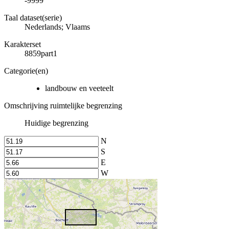
-9999
Taal dataset(serie)
Nederlands; Vlaams
Karakterset
8859part1
Categorie(en)
landbouw en veeteelt
Omschrijving ruimtelijke begrenzing
Huidige begrenzing
N
S
E
W