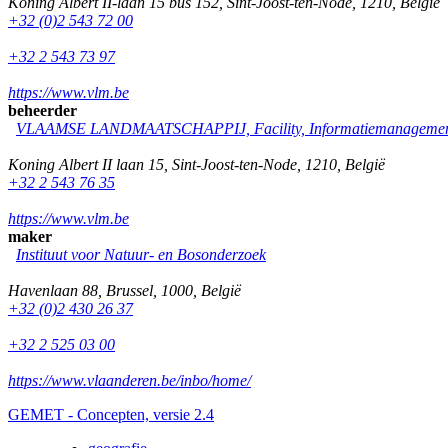
Koning Albert II-laan 15 bus 152
,
Sint-Joost-ten-Node
,
1210
,
België
+32 (0)2 543 72 00
+32 2 543 73 97
https://www.vlm.be
beheerder
VLAAMSE LANDMAATSCHAPPIJ, Facility, Informatiemanagement
Koning Albert II laan 15
,
Sint-Joost-ten-Node
,
1210
,
België
+32 2 543 76 35
https://www.vlm.be
maker
Instituut voor Natuur- en Bosonderzoek
Havenlaan 88
,
Brussel
,
1000
,
België
+32 (0)2 430 26 37
+32 2 525 03 00
https://www.vlaanderen.be/inbo/home/
GEMET - Concepten, versie 2.4