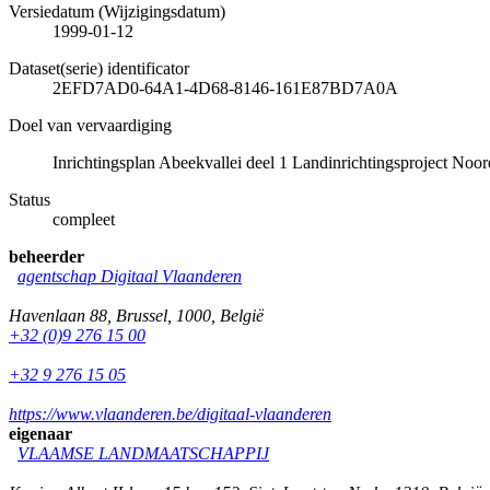
Versiedatum (Wijzigingsdatum)
1999-01-12
Dataset(serie) identificator
2EFD7AD0-64A1-4D68-8146-161E87BD7A0A
Doel van vervaardiging
Inrichtingsplan Abeekvallei deel 1 Landinrichtingsproject No
Status
compleet
beheerder
agentschap Digitaal Vlaanderen
Havenlaan 88
,
Brussel
,
1000
,
België
+32 (0)9 276 15 00
+32 9 276 15 05
https://www.vlaanderen.be/digitaal-vlaanderen
eigenaar
VLAAMSE LANDMAATSCHAPPIJ