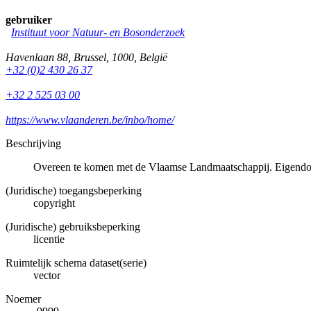
gebruiker
Instituut voor Natuur- en Bosonderzoek
Havenlaan 88
,
Brussel
,
1000
,
België
+32 (0)2 430 26 37
+32 2 525 03 00
https://www.vlaanderen.be/inbo/home/
Beschrijving
Overeen te komen met de Vlaamse Landmaatschappij. Eigendo
(Juridische) toegangsbeperking
copyright
(Juridische) gebruiksbeperking
licentie
Ruimtelijk schema dataset(serie)
vector
Noemer