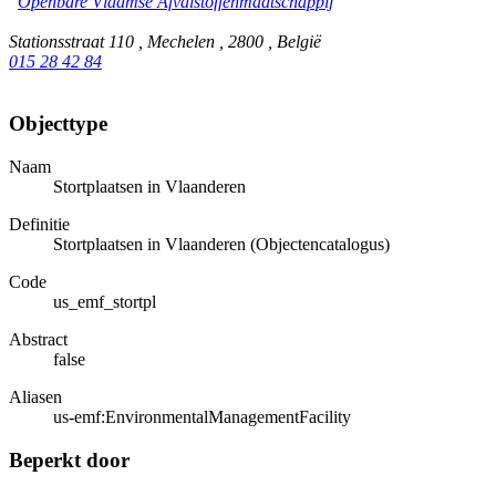
Openbare Vlaamse Afvalstoffenmaatschappij
Stationsstraat 110 , Mechelen , 2800 , België
015 28 42 84
Objecttype
Naam
Stortplaatsen in Vlaanderen
Definitie
Stortplaatsen in Vlaanderen (Objectencatalogus)
Code
us_emf_stortpl
Abstract
false
Aliasen
us-emf:EnvironmentalManagementFacility
Beperkt door