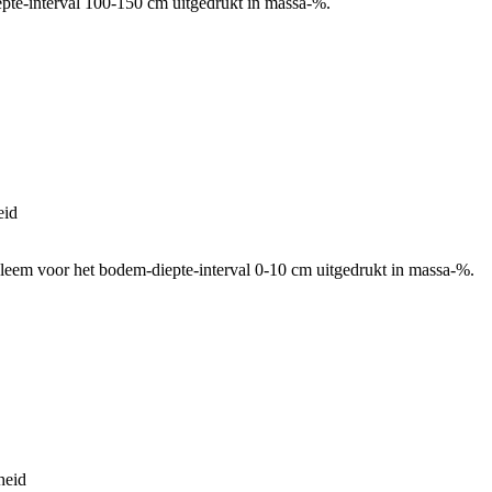
pte-interval 100-150 cm uitgedrukt in massa-%.
eid
leem voor het bodem-diepte-interval 0-10 cm uitgedrukt in massa-%.
heid