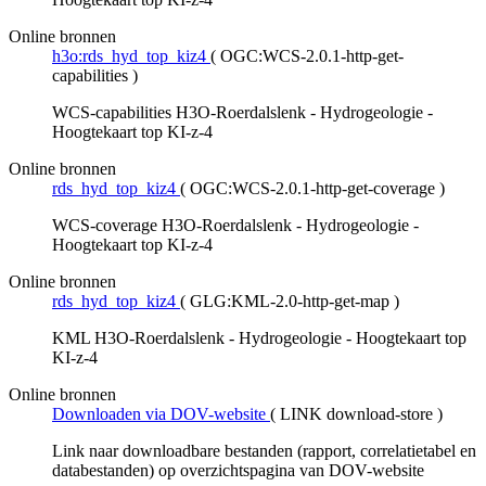
Online bronnen
h3o:rds_hyd_top_kiz4
(
OGC:WCS-2.0.1-http-get-
capabilities
)
WCS-capabilities H3O-Roerdalslenk - Hydrogeologie -
Hoogtekaart top KI-z-4
Online bronnen
rds_hyd_top_kiz4
(
OGC:WCS-2.0.1-http-get-coverage
)
WCS-coverage H3O-Roerdalslenk - Hydrogeologie -
Hoogtekaart top KI-z-4
Online bronnen
rds_hyd_top_kiz4
(
GLG:KML-2.0-http-get-map
)
KML H3O-Roerdalslenk - Hydrogeologie - Hoogtekaart top
KI-z-4
Online bronnen
Downloaden via DOV-website
(
LINK download-store
)
Link naar downloadbare bestanden (rapport, correlatietabel en
databestanden) op overzichtspagina van DOV-website