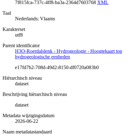
7f815fca-737c-4ff8-ba3a-2364d7603768
XML
Taal
Nederlands; Vlaams
Karakterset
utf8
Parent identificator
H3O-Roerdalslenk - Hydrogeologie - Hoogtekaart top
hydrogeologische eenheden
e17fd7b2-708d-49d2-8150-df0720a083b0
Hiërarchisch niveau
dataset
Beschrijving hiërarchisch niveau
dataset
Metadata wijzigingsdatum
2026-06-22
Naam metadatastandaard