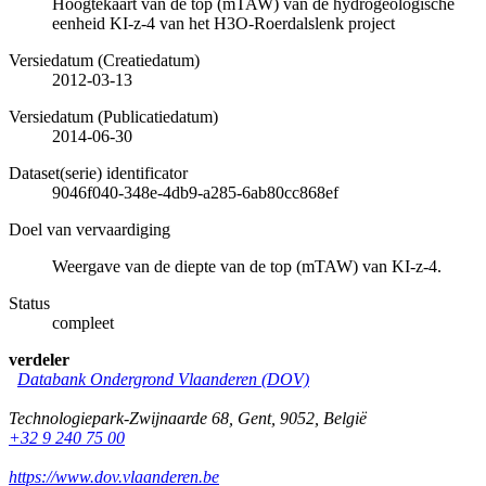
Hoogtekaart van de top (mTAW) van de hydrogeologische
eenheid KI-z-4 van het H3O-Roerdalslenk project
Versiedatum (Creatiedatum)
2012-03-13
Versiedatum (Publicatiedatum)
2014-06-30
Dataset(serie) identificator
9046f040-348e-4db9-a285-6ab80cc868ef
Doel van vervaardiging
Weergave van de diepte van de top (mTAW) van KI-z-4.
Status
compleet
verdeler
Databank Ondergrond Vlaanderen (DOV)
Technologiepark-Zwijnaarde 68
,
Gent
,
9052
,
België
+32 9 240 75 00
https://www.dov.vlaanderen.be