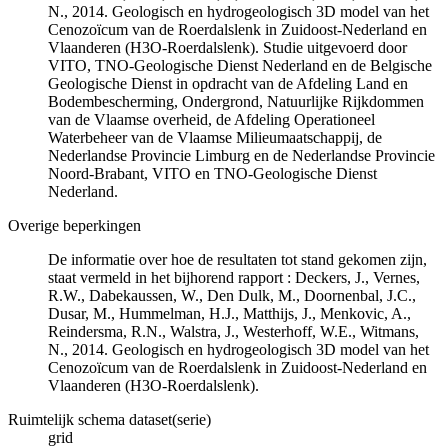
N., 2014. Geologisch en hydrogeologisch 3D model van het
Cenozoïcum van de Roerdalslenk in Zuidoost-Nederland en
Vlaanderen (H3O-Roerdalslenk). Studie uitgevoerd door
VITO, TNO-Geologische Dienst Nederland en de Belgische
Geologische Dienst in opdracht van de Afdeling Land en
Bodembescherming, Ondergrond, Natuurlijke Rijkdommen
van de Vlaamse overheid, de Afdeling Operationeel
Waterbeheer van de Vlaamse Milieumaatschappij, de
Nederlandse Provincie Limburg en de Nederlandse Provincie
Noord-Brabant, VITO en TNO-Geologische Dienst
Nederland.
Overige beperkingen
De informatie over hoe de resultaten tot stand gekomen zijn,
staat vermeld in het bijhorend rapport : Deckers, J., Vernes,
R.W., Dabekaussen, W., Den Dulk, M., Doornenbal, J.C.,
Dusar, M., Hummelman, H.J., Matthijs, J., Menkovic, A.,
Reindersma, R.N., Walstra, J., Westerhoff, W.E., Witmans,
N., 2014. Geologisch en hydrogeologisch 3D model van het
Cenozoïcum van de Roerdalslenk in Zuidoost-Nederland en
Vlaanderen (H3O-Roerdalslenk).
Ruimtelijk schema dataset(serie)
grid