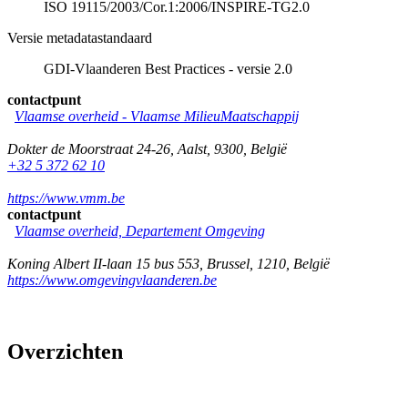
ISO 19115/2003/Cor.1:2006/INSPIRE-TG2.0
Versie metadatastandaard
GDI-Vlaanderen Best Practices - versie 2.0
contactpunt
Vlaamse overheid - Vlaamse MilieuMaatschappij
Dokter de Moorstraat 24-26
,
Aalst
,
9300
,
België
+32 5 372 62 10
https://www.vmm.be
contactpunt
Vlaamse overheid, Departement Omgeving
Koning Albert II-laan 15 bus 553
,
Brussel
,
1210
,
België
https://www.omgevingvlaanderen.be
Overzichten