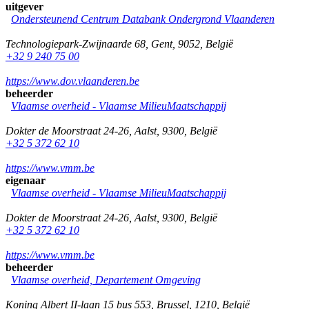
uitgever
Ondersteunend Centrum Databank Ondergrond Vlaanderen
Technologiepark-Zwijnaarde 68
,
Gent
,
9052
,
België
+32 9 240 75 00
https://www.dov.vlaanderen.be
beheerder
Vlaamse overheid - Vlaamse MilieuMaatschappij
Dokter de Moorstraat 24-26
,
Aalst
,
9300
,
België
+32 5 372 62 10
https://www.vmm.be
eigenaar
Vlaamse overheid - Vlaamse MilieuMaatschappij
Dokter de Moorstraat 24-26
,
Aalst
,
9300
,
België
+32 5 372 62 10
https://www.vmm.be
beheerder
Vlaamse overheid, Departement Omgeving
Koning Albert II-laan 15 bus 553
,
Brussel
,
1210
,
België