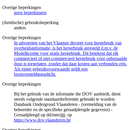
Overige beperkingen
geen beperkingen
(Juridische) gebruiksbeperking
anders
Overige beperkingen
In uitvoering van het Vlaamse decreet voor hergebruik van
overheidsinformatie, is het hergebruik geregeld d.m.v. de
Modellicentie voor gratis hergebruik. Dit betekent dat elk
commercieel of niet-commercieel hergebruik voor onbepaalde
duur is toegelaten, zonder dat daar kosten aan verbonden zijn.
Als enige gebruiksvoorwaarde geldt een
bronvermeldingsplicht.
Overige beperkingen
Bij het gebruik van de informatie die DOV aanbiedt, dient
steeds volgende standaardreferentie gebruikt te worden:
Databank Ondergrond Vlaanderen - (vermelding van de
beheerder en de specifieke geraadpleegde gegevens) -
Geraadpleegd op dd/mm/jjjj, op
https://www.dov.vlaanderen.be
Overige beperkingen