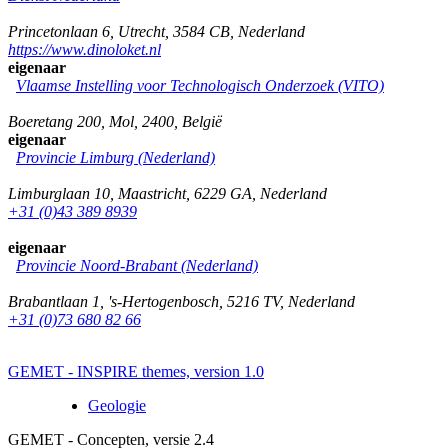
Princetonlaan 6
,
Utrecht
,
3584 CB
,
Nederland
https://www.dinoloket.nl
eigenaar
Vlaamse Instelling voor Technologisch Onderzoek (VITO)
Boeretang 200
,
Mol
,
2400
,
België
eigenaar
Provincie Limburg (Nederland)
Limburglaan 10
,
Maastricht
,
6229 GA
,
Nederland
+31 (0)43 389 8939
eigenaar
Provincie Noord-Brabant (Nederland)
Brabantlaan 1
,
's-Hertogenbosch
,
5216 TV
,
Nederland
+31 (0)73 680 82 66
GEMET - INSPIRE themes, version 1.0
Geologie
GEMET - Concepten, versie 2.4