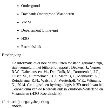
Ondergrond
Databank Ondergrond Vlaanderen
VMM
Departement Omgeving
H3O
Roerdalslenk
Beschrijving
De informatie over hoe de resultaten tot stand gekomen zijn,
staat vermeld in het bijhorend rapport : Deckers, J., Vernes,
R.W., Dabekaussen, W., Den Dulk, M., Doornenbal, J.C.,
Dusar, M., Hummelman, H.J., Matthijs, J., Menkovic, A.,
Reindersma, R.N., Walstra, J., Westerhoff, W.E., Witmans,
N., 2014. Geologisch en hydrogeologisch 3D model van het
Cenozoïcum van de Roerdalslenk in Zuidoost-Nederland en
Vlaanderen (H3O-Roerdalslenk).
(Juridische) toegangsbeperking
anders