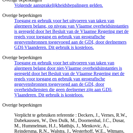
Volgende aansprakelijkheidsbepalingen gelden.
Overige beperkingen
Toegang en gebruik voor het uitvoeren van taken van
algemeen belang, op niveau van Vlaamse overheidsinstanties
is geregeld door het Besluit van de Vlaamse Regering met de
regels voor toegang en gebruik van geografische
gegevensbronnen toegevoegd aan de GDI, door deelnemers
GDI-Vlaanderen. Dit gebruik is kosteloos.
Overige beperkingen
Toegang en gebruik voor het uitvoeren van taken van
algemeen belang door niet-Vlaamse overheidsinstanties is
geregeld door het Besluit van de Vlaamse Regering met de
regels voor toegang en gebruik van geografische
gegevensbronnen toegevoegd aan de GDI, door
overheidsdiensten die geen deelnemer zijn aan GDI-
Vlaanderen. Dit gebruik is kosteloos.
Overige beperkingen
Verplicht te gebruiken referentie : Deckers, J., Vernes, R.W.,
Dabekaussen, W., Den Dulk, M., Doornenbal, J.C., Dusar,
M., Hummelman, H.J., Matthijs, J., Menkovic, A.,
Reindersma, R.N., Walstra, J., Westerhoff, W.E., Witmans,