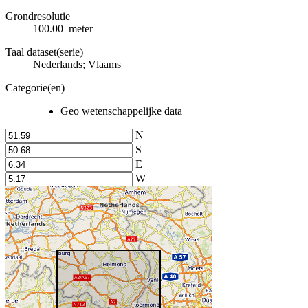
Grondresolutie
100.00 meter
Taal dataset(serie)
Nederlands; Vlaams
Categorie(en)
Geo wetenschappelijke data
N
S
E
W