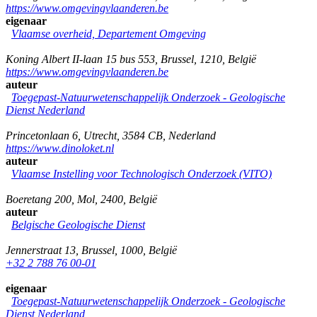
https://www.omgevingvlaanderen.be
eigenaar
Vlaamse overheid, Departement Omgeving
Koning Albert II-laan 15 bus 553
,
Brussel
,
1210
,
België
https://www.omgevingvlaanderen.be
auteur
Toegepast-Natuurwetenschappelijk Onderzoek - Geologische
Dienst Nederland
Princetonlaan 6
,
Utrecht
,
3584 CB
,
Nederland
https://www.dinoloket.nl
auteur
Vlaamse Instelling voor Technologisch Onderzoek (VITO)
Boeretang 200
,
Mol
,
2400
,
België
auteur
Belgische Geologische Dienst
Jennerstraat 13
,
Brussel
,
1000
,
België
+32 2 788 76 00-01
eigenaar
Toegepast-Natuurwetenschappelijk Onderzoek - Geologische
Dienst Nederland