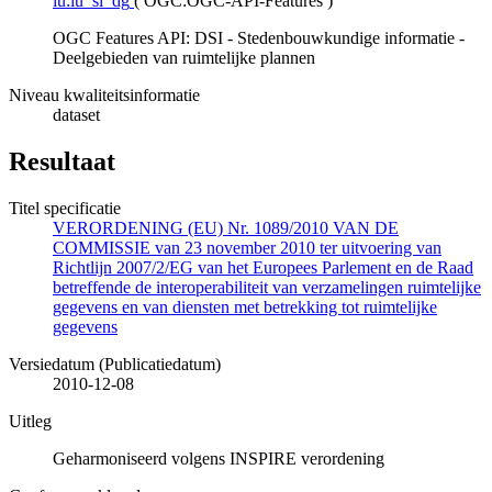
lu:lu_si_dg
(
OGC:OGC-API-Features
)
OGC Features API: DSI - Stedenbouwkundige informatie -
Deelgebieden van ruimtelijke plannen
Niveau kwaliteitsinformatie
dataset
Resultaat
Titel specificatie
VERORDENING (EU) Nr. 1089/2010 VAN DE
COMMISSIE van 23 november 2010 ter uitvoering van
Richtlijn 2007/2/EG van het Europees Parlement en de Raad
betreffende de interoperabiliteit van verzamelingen ruimtelijke
gegevens en van diensten met betrekking tot ruimtelijke
gegevens
Versiedatum (Publicatiedatum)
2010-12-08
Uitleg
Geharmoniseerd volgens INSPIRE verordening