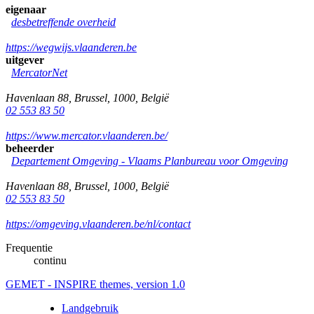
eigenaar
desbetreffende overheid
https://wegwijs.vlaanderen.be
uitgever
MercatorNet
Havenlaan 88
,
Brussel
,
1000
,
België
02 553 83 50
https://www.mercator.vlaanderen.be/
beheerder
Departement Omgeving - Vlaams Planbureau voor Omgeving
Havenlaan 88
,
Brussel
,
1000
,
België
02 553 83 50
https://omgeving.vlaanderen.be/nl/contact
Frequentie
continu
GEMET - INSPIRE themes, version 1.0
Landgebruik