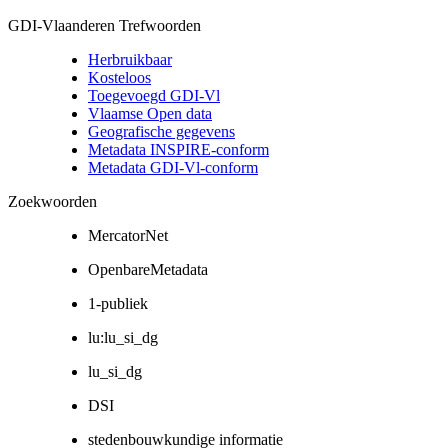
GDI-Vlaanderen Trefwoorden
Herbruikbaar
Kosteloos
Toegevoegd GDI-Vl
Vlaamse Open data
Geografische gegevens
Metadata INSPIRE-conform
Metadata GDI-Vl-conform
Zoekwoorden
MercatorNet
OpenbareMetadata
1-publiek
lu:lu_si_dg
lu_si_dg
DSI
stedenbouwkundige informatie