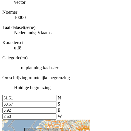
vector
Noemer
10000
Taal dataset(serie)
Nederlands; Vlaams
Karakterset
utf8
Categorie(en)
planning kadaster
Omschrijving ruimtelijke begrenzing
Huidige begrenzing
N
S
E
W