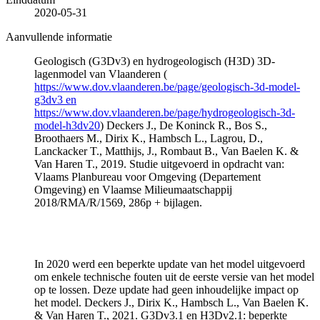
2020-05-31
Aanvullende informatie
Geologisch (G3Dv3) en hydrogeologisch (H3D) 3D-
lagenmodel van Vlaanderen (
https://www.dov.vlaanderen.be/page/geologisch-3d-model-
g3dv3 en
https://www.dov.vlaanderen.be/page/hydrogeologisch-3d-
model-h3dv20
) Deckers J., De Koninck R., Bos S.,
Broothaers M., Dirix K., Hambsch L., Lagrou, D.,
Lanckacker T., Matthijs, J., Rombaut B., Van Baelen K. &
Van Haren T., 2019. Studie uitgevoerd in opdracht van:
Vlaams Planbureau voor Omgeving (Departement
Omgeving) en Vlaamse Milieumaatschappij
2018/RMA/R/1569, 286p + bijlagen.
In 2020 werd een beperkte update van het model uitgevoerd
om enkele technische fouten uit de eerste versie van het model
op te lossen. Deze update had geen inhoudelijke impact op
het model. Deckers J., Dirix K., Hambsch L., Van Baelen K.
& Van Haren T., 2021. G3Dv3.1 en H3Dv2.1: beperkte