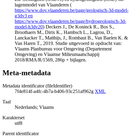
lagenmodel van Vlaanderen (
https://www.dov.vlaanderen.be/page/geologisch-3d-model-
g3dv3 en
https://www.dov.vlaanderen.be/page/hydrogeologisch-3d-
model-h3dv20
) Deckers J., De Koninck R., Bos S.,
Broothaers M., Dirix K., Hambsch L., Lagrou, D.,
Lanckacker T., Matthijs, J., Rombaut B., Van Baelen K. &
Van Haren T., 2019. Studie uitgevoerd in opdracht van:
Vlaams Planbureau voor Omgeving (Departement
Omgeving) en Vlaamse Milieumaatschappij
2018/RMA/R/1569, 286p + bijlagen.
Meta-metadata
Metadata identificator (fileIdentifier)
7f4e814f-a4fc-4b7a-b406-93c251af962g
XML
Taal
Nederlands; Vlaams
Karakterset
utf8
Parent identificator