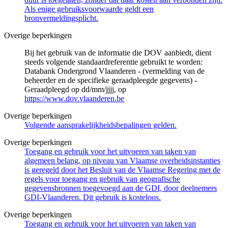
Als enige gebruiksvoorwaarde geldt een
bronvermeldingsplicht.
Overige beperkingen
Bij het gebruik van de informatie die DOV aanbiedt, dient
steeds volgende standaardreferentie gebruikt te worden:
Databank Ondergrond Vlaanderen - (vermelding van de
beheerder en de specifieke geraadpleegde gegevens) -
Geraadpleegd op dd/mm/jjjj, op
https://www.dov.vlaanderen.be
Overige beperkingen
Volgende aansprakelijkheidsbepalingen gelden.
Overige beperkingen
Toegang en gebruik voor het uitvoeren van taken van
algemeen belang, op niveau van Vlaamse overheidsinstanties
is geregeld door het Besluit van de Vlaamse Regering met de
regels voor toegang en gebruik van geografische
gegevensbronnen toegevoegd aan de GDI, door deelnemers
GDI-Vlaanderen. Dit gebruik is kosteloos.
Overige beperkingen
Toegang en gebruik voor het uitvoeren van taken van