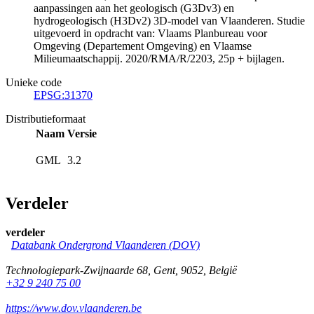
aanpassingen aan het geologisch (G3Dv3) en
hydrogeologisch (H3Dv2) 3D-model van Vlaanderen. Studie
uitgevoerd in opdracht van: Vlaams Planbureau voor
Omgeving (Departement Omgeving) en Vlaamse
Milieumaatschappij. 2020/RMA/R/2203, 25p + bijlagen.
Unieke code
EPSG:31370
Distributieformaat
Naam
Versie
GML
3.2
Verdeler
verdeler
Databank Ondergrond Vlaanderen (DOV)
Technologiepark-Zwijnaarde 68
,
Gent
,
9052
,
België
+32 9 240 75 00
https://www.dov.vlaanderen.be