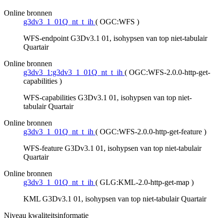
Online bronnen
g3dv3_1_01Q_nt_t_ih
(
OGC:WFS
)
WFS-endpoint G3Dv3.1 01, isohypsen van top niet-tabulair
Quartair
Online bronnen
g3dv3_1:g3dv3_1_01Q_nt_t_ih
(
OGC:WFS-2.0.0-http-get-
capabilities
)
WFS-capabilities G3Dv3.1 01, isohypsen van top niet-
tabulair Quartair
Online bronnen
g3dv3_1_01Q_nt_t_ih
(
OGC:WFS-2.0.0-http-get-feature
)
WFS-feature G3Dv3.1 01, isohypsen van top niet-tabulair
Quartair
Online bronnen
g3dv3_1_01Q_nt_t_ih
(
GLG:KML-2.0-http-get-map
)
KML G3Dv3.1 01, isohypsen van top niet-tabulair Quartair
Niveau kwaliteitsinformatie