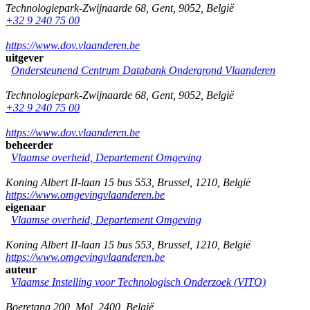
Technologiepark-Zwijnaarde 68
,
Gent
,
9052
,
België
+32 9 240 75 00
https://www.dov.vlaanderen.be
uitgever
Ondersteunend Centrum Databank Ondergrond Vlaanderen
Technologiepark-Zwijnaarde 68
,
Gent
,
9052
,
België
+32 9 240 75 00
https://www.dov.vlaanderen.be
beheerder
Vlaamse overheid, Departement Omgeving
Koning Albert II-laan 15 bus 553
,
Brussel
,
1210
,
België
https://www.omgevingvlaanderen.be
eigenaar
Vlaamse overheid, Departement Omgeving
Koning Albert II-laan 15 bus 553
,
Brussel
,
1210
,
België
https://www.omgevingvlaanderen.be
auteur
Vlaamse Instelling voor Technologisch Onderzoek (VITO)
Boeretang 200
,
Mol
,
2400
,
België