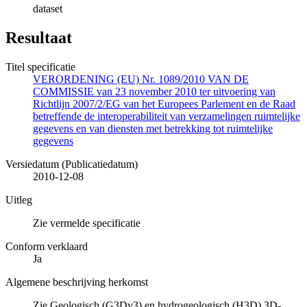
dataset
Resultaat
Titel specificatie
VERORDENING (EU) Nr. 1089/2010 VAN DE
COMMISSIE van 23 november 2010 ter uitvoering van
Richtlijn 2007/2/EG van het Europees Parlement en de Raad
betreffende de interoperabiliteit van verzamelingen ruimtelijke
gegevens en van diensten met betrekking tot ruimtelijke
gegevens
Versiedatum (Publicatiedatum)
2010-12-08
Uitleg
Zie vermelde specificatie
Conform verklaard
Ja
Algemene beschrijving herkomst
Zie Geologisch (G3Dv3) en hydrogeologisch (H3D) 3D-