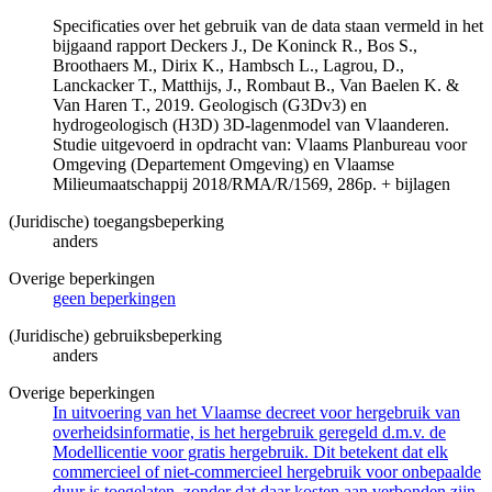
Specificaties over het gebruik van de data staan vermeld in het
bijgaand rapport Deckers J., De Koninck R., Bos S.,
Broothaers M., Dirix K., Hambsch L., Lagrou, D.,
Lanckacker T., Matthijs, J., Rombaut B., Van Baelen K. &
Van Haren T., 2019. Geologisch (G3Dv3) en
hydrogeologisch (H3D) 3D-lagenmodel van Vlaanderen.
Studie uitgevoerd in opdracht van: Vlaams Planbureau voor
Omgeving (Departement Omgeving) en Vlaamse
Milieumaatschappij 2018/RMA/R/1569, 286p. + bijlagen
(Juridische) toegangsbeperking
anders
Overige beperkingen
geen beperkingen
(Juridische) gebruiksbeperking
anders
Overige beperkingen
In uitvoering van het Vlaamse decreet voor hergebruik van
overheidsinformatie, is het hergebruik geregeld d.m.v. de
Modellicentie voor gratis hergebruik. Dit betekent dat elk
commercieel of niet-commercieel hergebruik voor onbepaalde
duur is toegelaten, zonder dat daar kosten aan verbonden zijn.