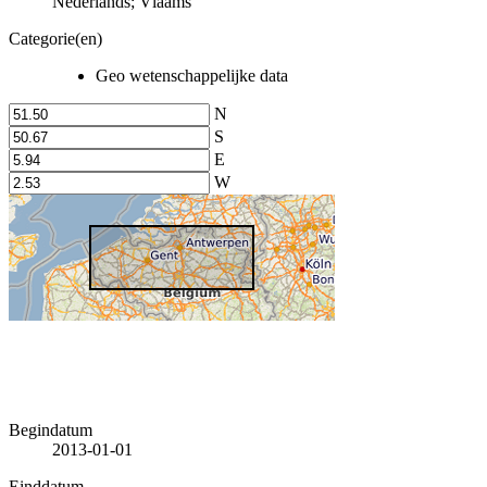
Nederlands; Vlaams
Categorie(en)
Geo wetenschappelijke data
N
S
E
W
Begindatum
2013-01-01
Einddatum