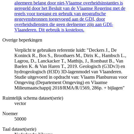
algemeen belang door niet-Vlaamse overheidsinstanties is
geregeld door het Besluit van de Vlaamse Regering met de
regels voor toegang en gebruik van geografische
gegevensbronnen toegevoegd aan de GDI, door
overheidsdiensten die geen deelnemer zijn aan GDI-
Vlaanderen. Dit gebruik is kosteloos.
Overige beperkingen
Verplicht te gebruiken referentie luidt: "Deckers J., De
Koninck R., Bos S., Broothaers M., Dirix K., Hambsch L.,
Lagrou, D., Lanckacker T., Matthijs, J., Rombaut B., Van
Baelen K. & Van Haren T., 2019. Geologisch (G3Dv3) en
hydrogeologisch (H3D) 3D-lagenmodel van Vlaanderen.
Studie uitgevoerd in opdracht van: Vlaams Planbureau voor
Omgeving (Departement Omgeving) en Vlaamse
Milieumaatschappij 2018/RMA/R/1569, 286p. + bijlagen"
Ruimtelijk schema dataset(serie)
vector
Noemer
50000
Taal dataset(serie)