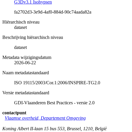
G3Dv3.1 Isohypsen
fa2702d3-3e9d-4af0-884d-90c74aada82a
Hiërarchisch niveau
dataset
Beschrijving hiërarchisch niveau
dataset
Metadata wijzigingsdatum
2026-06-22
Naam metadatastandaard
ISO 19115/2003/Cor.1:2006/INSPIRE-TG2.0
Versie metadatastandaard
GDI-Vlaanderen Best Practices - versie 2.0
contactpunt
Vlaamse overheid, Departement Omgeving
Koning Albert II-laan 15 bus 553
,
Brussel
,
1210
,
België