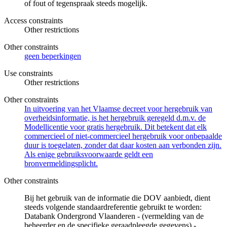
of fout of tegenspraak steeds mogelijk.
Access constraints
Other restrictions
Other constraints
geen beperkingen
Use constraints
Other restrictions
Other constraints
In uitvoering van het Vlaamse decreet voor hergebruik van
overheidsinformatie, is het hergebruik geregeld d.m.v. de
Modellicentie voor gratis hergebruik. Dit betekent dat elk
commercieel of niet-commercieel hergebruik voor onbepaalde
duur is toegelaten, zonder dat daar kosten aan verbonden zijn.
Als enige gebruiksvoorwaarde geldt een
bronvermeldingsplicht.
Other constraints
Bij het gebruik van de informatie die DOV aanbiedt, dient
steeds volgende standaardreferentie gebruikt te worden:
Databank Ondergrond Vlaanderen - (vermelding van de
beheerder en de specifieke geraadpleegde gegevens) -