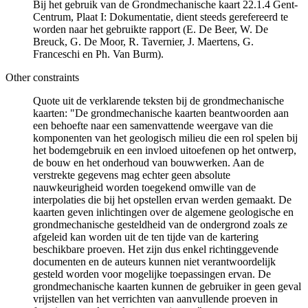
Bij het gebruik van de Grondmechanische kaart 22.1.4 Gent-
Centrum, Plaat I: Dokumentatie, dient steeds gerefereerd te
worden naar het gebruikte rapport (E. De Beer, W. De
Breuck, G. De Moor, R. Tavernier, J. Maertens, G.
Franceschi en Ph. Van Burm).
Other constraints
Quote uit de verklarende teksten bij de grondmechanische
kaarten: "De grondmechanische kaarten beantwoorden aan
een behoefte naar een samenvattende weergave van die
komponenten van het geologisch milieu die een rol spelen bij
het bodemgebruik en een invloed uitoefenen op het ontwerp,
de bouw en het onderhoud van bouwwerken. Aan de
verstrekte gegevens mag echter geen absolute
nauwkeurigheid worden toegekend omwille van de
interpolaties die bij het opstellen ervan werden gemaakt. De
kaarten geven inlichtingen over de algemene geologische en
grondmechanische gesteldheid van de ondergrond zoals ze
afgeleid kan worden uit de ten tijde van de kartering
beschikbare proeven. Het zijn dus enkel richtinggevende
documenten en de auteurs kunnen niet verantwoordelijk
gesteld worden voor mogelijke toepassingen ervan. De
grondmechanische kaarten kunnen de gebruiker in geen geval
vrijstellen van het verrichten van aanvullende proeven in