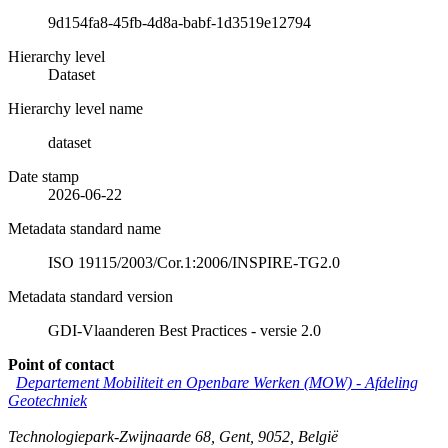
9d154fa8-45fb-4d8a-babf-1d3519e12794
Hierarchy level
Dataset
Hierarchy level name
dataset
Date stamp
2026-06-22
Metadata standard name
ISO 19115/2003/Cor.1:2006/INSPIRE-TG2.0
Metadata standard version
GDI-Vlaanderen Best Practices - versie 2.0
Point of contact
Departement Mobiliteit en Openbare Werken (MOW) - Afdeling
Geotechniek
Technologiepark-Zwijnaarde 68
,
Gent
,
9052
,
België