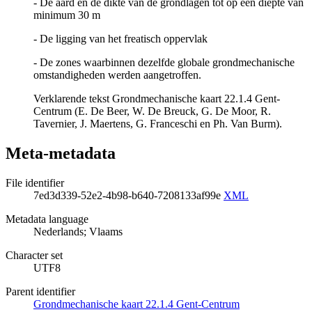
- De aard en de dikte van de grondlagen tot op een diepte van
minimum 30 m
- De ligging van het freatisch oppervlak
- De zones waarbinnen dezelfde globale grondmechanische
omstandigheden werden aangetroffen.
Verklarende tekst Grondmechanische kaart 22.1.4 Gent-
Centrum (E. De Beer, W. De Breuck, G. De Moor, R.
Tavernier, J. Maertens, G. Franceschi en Ph. Van Burm).
Meta-metadata
File identifier
7ed3d339-52e2-4b98-b640-7208133af99e
XML
Metadata language
Nederlands; Vlaams
Character set
UTF8
Parent identifier
Grondmechanische kaart 22.1.4 Gent-Centrum