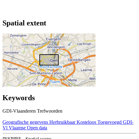
Spatial extent
Keywords
GDI-Vlaanderen Trefwoorden
Geografische gegevens
Herbruikbaar
Kosteloos
Toegevoegd GDI-
Vl
Vlaamse Open data
INSPIRE - Spatial scope