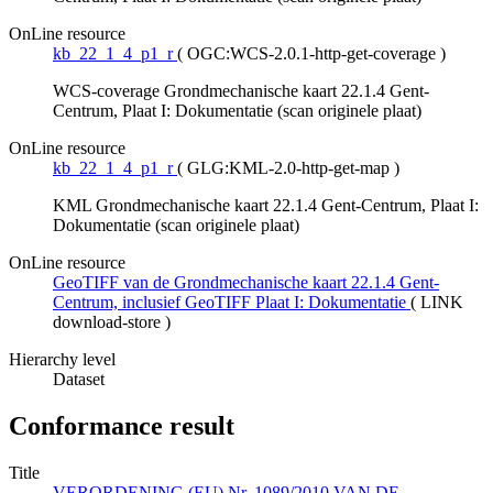
OnLine resource
kb_22_1_4_p1_r
(
OGC:WCS-2.0.1-http-get-coverage
)
WCS-coverage Grondmechanische kaart 22.1.4 Gent-
Centrum, Plaat I: Dokumentatie (scan originele plaat)
OnLine resource
kb_22_1_4_p1_r
(
GLG:KML-2.0-http-get-map
)
KML Grondmechanische kaart 22.1.4 Gent-Centrum, Plaat I:
Dokumentatie (scan originele plaat)
OnLine resource
GeoTIFF van de Grondmechanische kaart 22.1.4 Gent-
Centrum, inclusief GeoTIFF Plaat I: Dokumentatie
(
LINK
download-store
)
Hierarchy level
Dataset
Conformance result
Title
VERORDENING (EU) Nr. 1089/2010 VAN DE