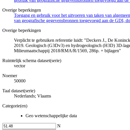
gebruik van geografische gegevensbronnen toegevoegd aan de 
Overige beperkingen
Toegang en gebruik voor het uitvoeren van taken van algemeen 
van geografische gegevensbronnen toegevoegd aan de GDI, door
Overige beperkingen
Verplicht te gebruiken referentie luidt: "Deckers J., De Koni
2019. Geologisch (G3Dv3) en hydrogeologisch (H3D) 3D-lage
Milieumaatschappij 2018/RMA/R/1569, 286p. + bijlagen"
Ruimtelijk schema dataset(serie)
vector
Noemer
50000
Taal dataset(serie)
Nederlands; Vlaams
Categorie(en)
Geo wetenschappelijke data
N