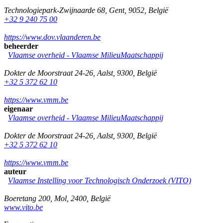
Technologiepark-Zwijnaarde 68
,
Gent
,
9052
,
België
+32 9 240 75 00
https://www.dov.vlaanderen.be
beheerder
Vlaamse overheid - Vlaamse MilieuMaatschappij
Dokter de Moorstraat 24-26
,
Aalst
,
9300
,
België
+32 5 372 62 10
https://www.vmm.be
eigenaar
Vlaamse overheid - Vlaamse MilieuMaatschappij
Dokter de Moorstraat 24-26
,
Aalst
,
9300
,
België
+32 5 372 62 10
https://www.vmm.be
auteur
Vlaamse Instelling voor Technologisch Onderzoek (VITO)
Boeretang 200
,
Mol
,
2400
,
België
www.vito.be