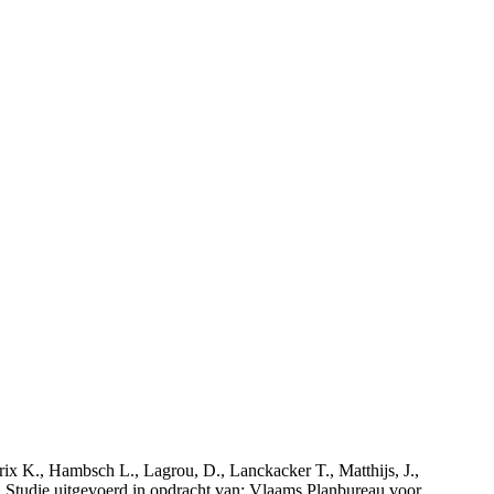
rix K., Hambsch L., Lagrou, D., Lanckacker T., Matthijs, J.,
tudie uitgevoerd in opdracht van: Vlaams Planbureau voor