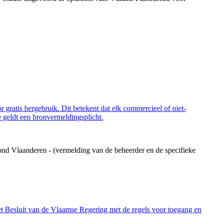
 gratis hergebruik. Dit betekent dat elk commercieel of niet-
 geldt een bronvermeldingsplicht.
ond Vlaanderen - (vermelding van de beheerder en de specifieke
et Besluit van de Vlaamse Regering met de regels voor toegang en