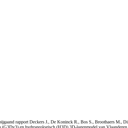
t bijgaand rapport Deckers J., De Koninck R., Bos S., Broothaers M., Di
 (G3Dv3) en hydrogeologisch (H3D) 3D-lagenmodel van Vlaanderen. S