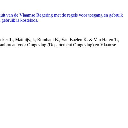
luit van de Vlaamse Regering met de regels voor toegang en gebruik
gebruik is kosteloos.
acker T., Matthijs, J., Rombaut B., Van Baelen K. & Van Haren T.,
 Planbureau voor Omgeving (Departement Omgeving) en Vlaamse