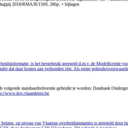
appij 2018/RMA/R/1569, 286p. + bijlagen
eidsinformatie, is het hergebruik geregeld d.m.v. de Modellicentie voor
nder dat daar kosten aan verbonden zijn. Als enige gebruiksvoorwaarde
eds volgende standaardreferentie gebruikt te worden: Databank Ondergr
ps://www.dov.vlaanderen.be
belang, op niveau van Vlaamse overheidsinstanties is geregeld door h