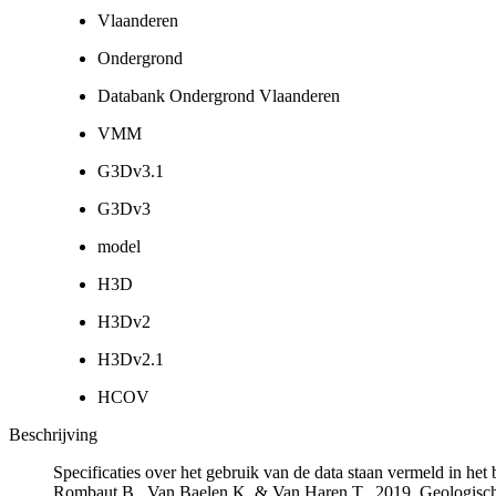
Vlaanderen
Ondergrond
Databank Ondergrond Vlaanderen
VMM
G3Dv3.1
G3Dv3
model
H3D
H3Dv2
H3Dv2.1
HCOV
Beschrijving
Specificaties over het gebruik van de data staan vermeld in he
Rombaut B., Van Baelen K. & Van Haren T., 2019. Geologisch