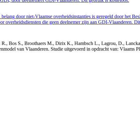
GDI, door deelnemers GDI-Vlaanderen. Dit gebruik is kosteloos.
belang door niet-Vlaamse overheidsinstanties is geregeld door het Bes
 overheidsdiensten die geen deelnemer zijn aan GDI-Vlaanderen. Dit 
nck R., Bos S., Broothaers M., Dirix K., Hambsch L., Lagrou, D., Lanck
nmodel van Vlaanderen. Studie uitgevoerd in opdracht van: Vlaams