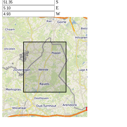
S
E
W