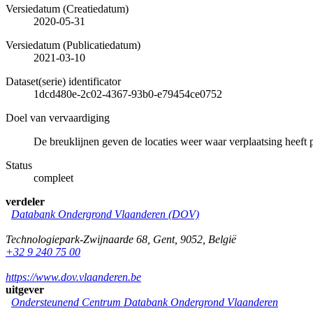
Versiedatum (Creatiedatum)
2020-05-31
Versiedatum (Publicatiedatum)
2021-03-10
Dataset(serie) identificator
1dcd480e-2c02-4367-93b0-e79454ce0752
Doel van vervaardiging
De breuklijnen geven de locaties weer waar verplaatsing heeft 
Status
compleet
verdeler
Databank Ondergrond Vlaanderen (DOV)
Technologiepark-Zwijnaarde 68
,
Gent
,
9052
,
België
+32 9 240 75 00
https://www.dov.vlaanderen.be
uitgever
Ondersteunend Centrum Databank Ondergrond Vlaanderen