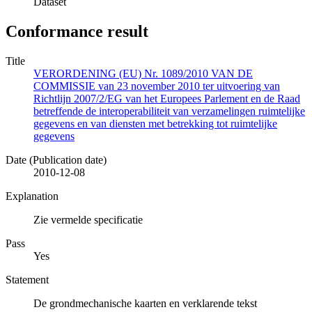
Dataset
Conformance result
Title
VERORDENING (EU) Nr. 1089/2010 VAN DE
COMMISSIE van 23 november 2010 ter uitvoering van
Richtlijn 2007/2/EG van het Europees Parlement en de Raad
betreffende de interoperabiliteit van verzamelingen ruimtelijke
gegevens en van diensten met betrekking tot ruimtelijke
gegevens
Date (Publication date)
2010-12-08
Explanation
Zie vermelde specificatie
Pass
Yes
Statement
De grondmechanische kaarten en verklarende tekst