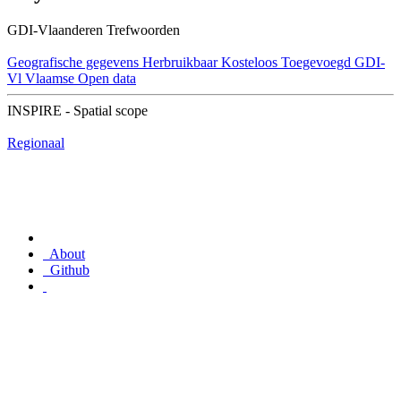
GDI-Vlaanderen Trefwoorden
Geografische gegevens
Herbruikbaar
Kosteloos
Toegevoegd GDI-
Vl
Vlaamse Open data
INSPIRE - Spatial scope
Regionaal
About
Github