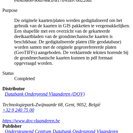
e49d9a08-90df-44cd-a17b-efa976622bdf
Purpose
De originele kaarten/platen werden gedigitaliseerd om het
gebruik van de kaarten in GIS pakketten te vergemakkelijken.
Een shapefile met een overzicht van de gekarteerde
deelkaartbladen van de grondmechanische kaarten is
beschikbaar. De gedigitaliseerde platen (file geodatabase)
worden samen met de originele gegeorefereerde platen
(GeoTIFFs) aangeboden. De verklarende teksten horende bij
de grondmechanische kaarten kunnen in pdf formaat
opgevraagd worden.
Status
Completed
Distributor
Databank Ondergrond Vlaanderen (DOV)
Technologiepark-Zwijnaarde 68
,
Gent
,
9052
,
België
+32 9 240 75 00
https://www.dov.vlaanderen.be
Publisher
Ondersteunend Centrum Databank Ondergrond Vlaanderen