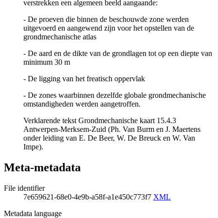
verstrekken een algemeen beeld aangaande:
- De proeven die binnen de beschouwde zone werden
uitgevoerd en aangewend zijn voor het opstellen van de
grondmechanische atlas
- De aard en de dikte van de grondlagen tot op een diepte van
minimum 30 m
- De ligging van het freatisch oppervlak
- De zones waarbinnen dezelfde globale grondmechanische
omstandigheden werden aangetroffen.
Verklarende tekst Grondmechanische kaart 15.4.3
Antwerpen-Merksem-Zuid (Ph. Van Burm en J. Maertens
onder leiding van E. De Beer, W. De Breuck en W. Van
Impe).
Meta-metadata
File identifier
7e659621-68e0-4e9b-a58f-a1e450c773f7
XML
Metadata language