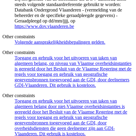
steeds volgende standaardreferentie gebruikt te worden:
Databank Ondergrond Vlaanderen - (vermelding van de
beheerder en de specifieke geraadpleegde gegevens) -
Geraadpleegd op dd/mm/jjjj, op
https://www.dov.vlaanderen.be
Other constraints
Volgende aansprakelijkheidsbepalingen gelden.
Other constraints
Toegang en gebruik voor het uitvoeren van taken van
algemeen belang, op niveau van Vlaamse overheidsinstanties
is geregeld door het Besluit van de Vlaamse Regering met de
regels voor toegang en gebruik van geografische
gegevensbronnen toegevoegd aan de GDI, door deelnemers
GDI-Vlaanderen. Dit gebruik is kosteloos.
Other constraints
Toegang en gebruik voor het uitvoeren van taken van
algemeen belang door niet-Vlaamse overheidsinstanties is
geregeld door het Besluit van de Vlaamse Regering met de
regels voor toegang en gebruik van geografische
gegevensbronnen toegevoegd aan de GDI, door
overheidsdiensten die geen deelnemer zijn aan GDI-
Vlaanderen. Dit gebruik is kosteloos.