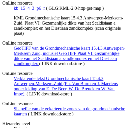
OnLine resource
kb_15_4_3_p6_r
(
GLG:KML-2.0-http-get-map
)
KML Grondmechanische kaart 15.4.3 Antwerpen-Merksem-
Zuid, Plaat VI: Gezamenlijke dikte van het Scaldisiaan a
zandkomplex en het Diestiaan zandkomplex (scan originele
plaat)
OnLine resource
GeoTIFF van de Grondmechanische kaart 15.4.3 Antwerpen-
Merksem-Zuid, inclusief GeoTIFF Plaat VI: Gezamenlijke
dikte van het Scaldisiaan a zandkomplex en het Diestiaan
zandkomplex
(
LINK download-store
)
OnLine resource
Verklarende tekst Grondmechanische kaart 15.4.3
Antwerpen-Merksem-Zuid (Ph. Van Burm en J. Maertens
onder leiding van E. De Beer, W. De Breuck en W. Van
Impe).
(
LINK download-store
)
OnLine resource
Shapefile van de gekarteerde zones van de grondmechanische
kaarten
(
LINK download-store
)
Hierarchy level