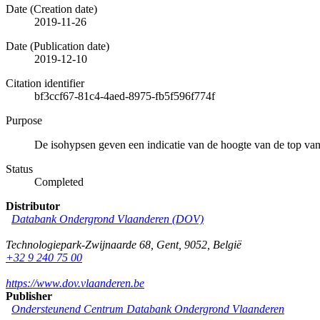
Date (Creation date)
2019-11-26
Date (Publication date)
2019-12-10
Citation identifier
bf3ccf67-81c4-4aed-8975-fb5f596f774f
Purpose
De isohypsen geven een indicatie van de hoogte van de top v
Status
Completed
Distributor
Databank Ondergrond Vlaanderen (DOV)
Technologiepark-Zwijnaarde 68
,
Gent
,
9052
,
België
+32 9 240 75 00
https://www.dov.vlaanderen.be
Publisher
Ondersteunend Centrum Databank Ondergrond Vlaanderen