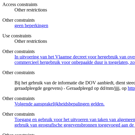
Access constraints
Other restrictions
Other constraints
geen beperkingen
Use constraints
Other restrictions
Other constraints
In uitvoering van het Vlaamse decreet voor hergebruik van overh
commercieel hergebruik voor onbepaalde duur is toegelaten, zo
Other constraints
Bij het gebruik van de informatie die DOV aanbiedt, dient ste
geraadpleegde gegevens) - Geraadpleegd op dd/mm/jjjj, op
htt
Other constraints
Volgende aansprakelijkheidsbepalingen gelden.
Other constraints
Toegang en gebruik voor het uitvoeren van taken van algemeen 
gebruik van geografische gegevensbronnen toegevoegd aan de 