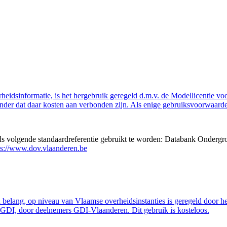
eidsinformatie, is het hergebruik geregeld d.m.v. de Modellicentie voor
nder dat daar kosten aan verbonden zijn. Als enige gebruiksvoorwaarde
eds volgende standaardreferentie gebruikt te worden: Databank Ondergr
ps://www.dov.vlaanderen.be
belang, op niveau van Vlaamse overheidsinstanties is geregeld door h
GDI, door deelnemers GDI-Vlaanderen. Dit gebruik is kosteloos.