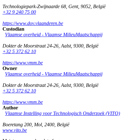
Technologiepark-Zwijnaarde 68
,
Gent
,
9052
,
België
+32 9 240 75 00
https://www.dov.vlaanderen.be
Custodian
Vlaamse overheid - Vlaamse MilieuMaatschappij
Dokter de Moorstraat 24-26
,
Aalst
,
9300
,
België
+32 5 372 62 10
https://www.vmm.be
Owner
Vlaamse overheid - Vlaamse MilieuMaatschappij
Dokter de Moorstraat 24-26
,
Aalst
,
9300
,
België
+32 5 372 62 10
https://www.vmm.be
Author
Vlaamse Instelling voor Technologisch Onderzoek (VITO)
Boeretang 200
,
Mol
,
2400
,
België
www.vito.be