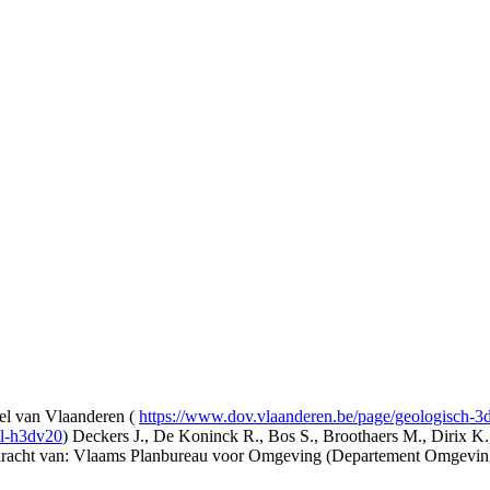
l van Vlaanderen (
https://www.dov.vlaanderen.be/page/geologisch-
el-h3dv20
) Deckers J., De Koninck R., Bos S., Broothaers M., Dirix K.
opdracht van: Vlaams Planbureau voor Omgeving (Departement Omgev