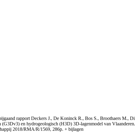
t bijgaand rapport Deckers J., De Koninck R., Bos S., Broothaers M., Di
 (G3Dv3) en hydrogeologisch (H3D) 3D-lagenmodel van Vlaanderen. S
appij 2018/RMA/R/1569, 286p. + bijlagen