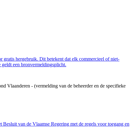
 gratis hergebruik. Dit betekent dat elk commercieel of niet-
 geldt een bronvermeldingsplicht.
ond Vlaanderen - (vermelding van de beheerder en de specifieke
et Besluit van de Vlaamse Regering met de regels voor toegang en