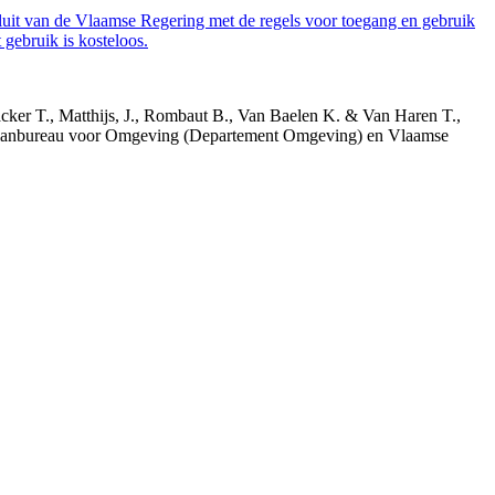
luit van de Vlaamse Regering met de regels voor toegang en gebruik
gebruik is kosteloos.
acker T., Matthijs, J., Rombaut B., Van Baelen K. & Van Haren T.,
 Planbureau voor Omgeving (Departement Omgeving) en Vlaamse