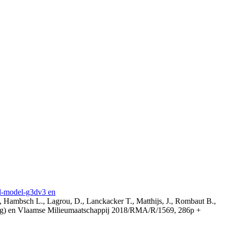
3d-model-g3dv3 en
, Hambsch L., Lagrou, D., Lanckacker T., Matthijs, J., Rombaut B.,
ing) en Vlaamse Milieumaatschappij 2018/RMA/R/1569, 286p +