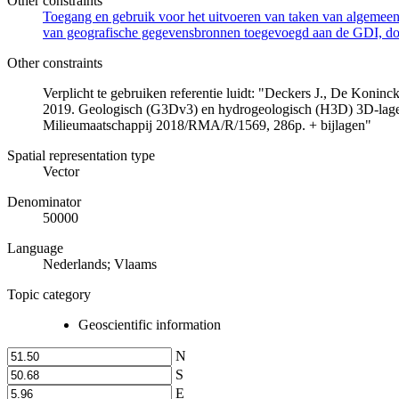
Other constraints
Toegang en gebruik voor het uitvoeren van taken van algemeen 
van geografische gegevensbronnen toegevoegd aan de GDI, door
Other constraints
Verplicht te gebruiken referentie luidt: "Deckers J., De Koni
2019. Geologisch (G3Dv3) en hydrogeologisch (H3D) 3D-lage
Milieumaatschappij 2018/RMA/R/1569, 286p. + bijlagen"
Spatial representation type
Vector
Denominator
50000
Language
Nederlands; Vlaams
Topic category
Geoscientific information
N
S
E