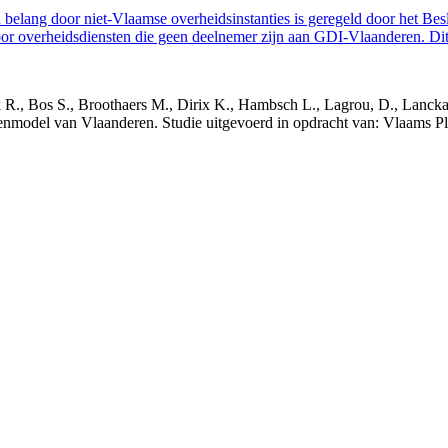
belang door niet-Vlaamse overheidsinstanties is geregeld door het Bes
 overheidsdiensten die geen deelnemer zijn aan GDI-Vlaanderen. Dit 
nck R., Bos S., Broothaers M., Dirix K., Hambsch L., Lagrou, D., Lanck
nmodel van Vlaanderen. Studie uitgevoerd in opdracht van: Vlaams