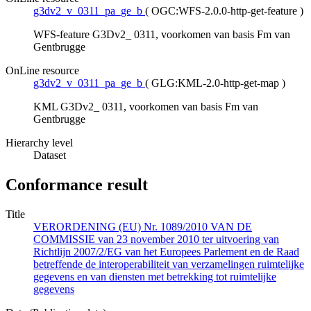
g3dv2_v_0311_pa_ge_b
(
OGC:WFS-2.0.0-http-get-feature
)
WFS-feature G3Dv2_ 0311, voorkomen van basis Fm van
Gentbrugge
OnLine resource
g3dv2_v_0311_pa_ge_b
(
GLG:KML-2.0-http-get-map
)
KML G3Dv2_ 0311, voorkomen van basis Fm van
Gentbrugge
Hierarchy level
Dataset
Conformance result
Title
VERORDENING (EU) Nr. 1089/2010 VAN DE
COMMISSIE van 23 november 2010 ter uitvoering van
Richtlijn 2007/2/EG van het Europees Parlement en de Raad
betreffende de interoperabiliteit van verzamelingen ruimtelijke
gegevens en van diensten met betrekking tot ruimtelijke
gegevens