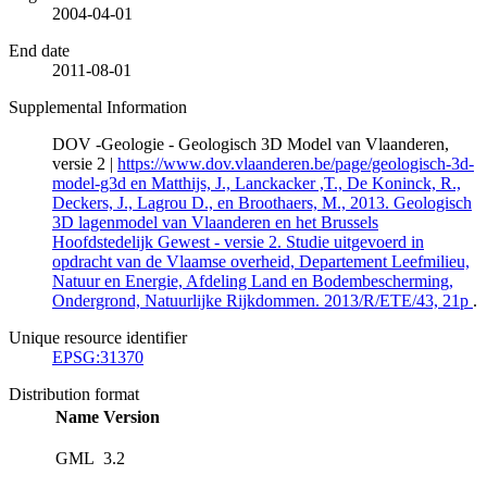
2004-04-01
End date
2011-08-01
Supplemental Information
DOV -Geologie - Geologisch 3D Model van Vlaanderen,
versie 2 |
https://www.dov.vlaanderen.be/page/geologisch-3d-
model-g3d en Matthijs, J., Lanckacker ,T., De Koninck, R.,
Deckers, J., Lagrou D., en Broothaers, M., 2013. Geologisch
3D lagenmodel van Vlaanderen en het Brussels
Hoofdstedelijk Gewest - versie 2. Studie uitgevoerd in
opdracht van de Vlaamse overheid, Departement Leefmilieu,
Natuur en Energie, Afdeling Land en Bodembescherming,
Ondergrond, Natuurlijke Rijkdommen. 2013/R/ETE/43, 21p
.
Unique resource identifier
EPSG:31370
Distribution format
Name
Version
GML
3.2