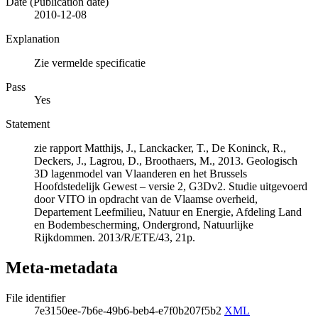
Date (Publication date)
2010-12-08
Explanation
Zie vermelde specificatie
Pass
Yes
Statement
zie rapport Matthijs, J., Lanckacker, T., De Koninck, R.,
Deckers, J., Lagrou, D., Broothaers, M., 2013. Geologisch
3D lagenmodel van Vlaanderen en het Brussels
Hoofdstedelijk Gewest – versie 2, G3Dv2. Studie uitgevoerd
door VITO in opdracht van de Vlaamse overheid,
Departement Leefmilieu, Natuur en Energie, Afdeling Land
en Bodembescherming, Ondergrond, Natuurlijke
Rijkdommen. 2013/R/ETE/43, 21p.
Meta-metadata
File identifier
7e3150ee-7b6e-49b6-beb4-e7f0b207f5b2
XML