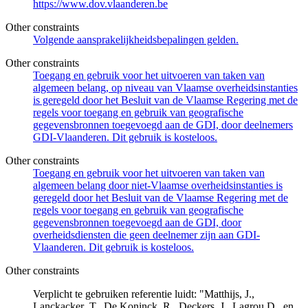
https://www.dov.vlaanderen.be
Other constraints
Volgende aansprakelijkheidsbepalingen gelden.
Other constraints
Toegang en gebruik voor het uitvoeren van taken van
algemeen belang, op niveau van Vlaamse overheidsinstanties
is geregeld door het Besluit van de Vlaamse Regering met de
regels voor toegang en gebruik van geografische
gegevensbronnen toegevoegd aan de GDI, door deelnemers
GDI-Vlaanderen. Dit gebruik is kosteloos.
Other constraints
Toegang en gebruik voor het uitvoeren van taken van
algemeen belang door niet-Vlaamse overheidsinstanties is
geregeld door het Besluit van de Vlaamse Regering met de
regels voor toegang en gebruik van geografische
gegevensbronnen toegevoegd aan de GDI, door
overheidsdiensten die geen deelnemer zijn aan GDI-
Vlaanderen. Dit gebruik is kosteloos.
Other constraints
Verplicht te gebruiken referentie luidt: "Matthijs, J.,
Lanckacker ,T., De Koninck, R., Deckers, J., Lagrou D., en