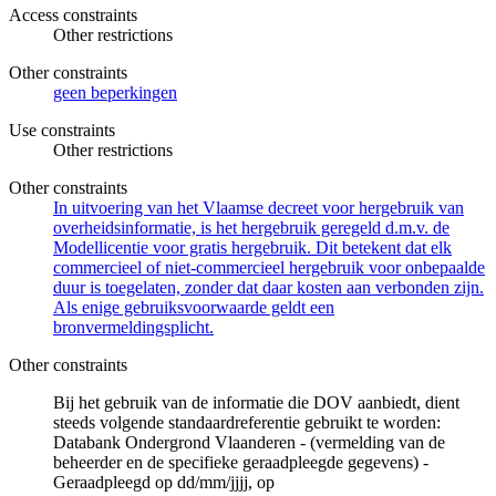
Access constraints
Other restrictions
Other constraints
geen beperkingen
Use constraints
Other restrictions
Other constraints
In uitvoering van het Vlaamse decreet voor hergebruik van
overheidsinformatie, is het hergebruik geregeld d.m.v. de
Modellicentie voor gratis hergebruik. Dit betekent dat elk
commercieel of niet-commercieel hergebruik voor onbepaalde
duur is toegelaten, zonder dat daar kosten aan verbonden zijn.
Als enige gebruiksvoorwaarde geldt een
bronvermeldingsplicht.
Other constraints
Bij het gebruik van de informatie die DOV aanbiedt, dient
steeds volgende standaardreferentie gebruikt te worden:
Databank Ondergrond Vlaanderen - (vermelding van de
beheerder en de specifieke geraadpleegde gegevens) -
Geraadpleegd op dd/mm/jjjj, op