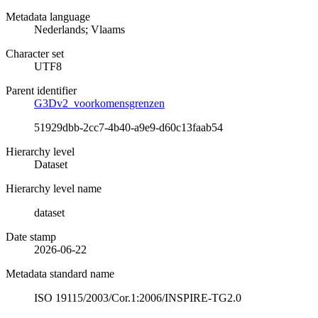
Metadata language
Nederlands; Vlaams
Character set
UTF8
Parent identifier
G3Dv2_voorkomensgrenzen
51929dbb-2cc7-4b40-a9e9-d60c13faab54
Hierarchy level
Dataset
Hierarchy level name
dataset
Date stamp
2026-06-22
Metadata standard name
ISO 19115/2003/Cor.1:2006/INSPIRE-TG2.0