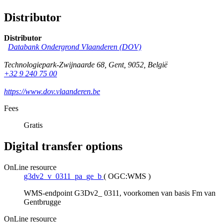
Distributor
Distributor
Databank Ondergrond Vlaanderen (DOV)
Technologiepark-Zwijnaarde 68
,
Gent
,
9052
,
België
+32 9 240 75 00
https://www.dov.vlaanderen.be
Fees
Gratis
Digital transfer options
OnLine resource
g3dv2_v_0311_pa_ge_b
(
OGC:WMS
)
WMS-endpoint G3Dv2_ 0311, voorkomen van basis Fm van
Gentbrugge
OnLine resource