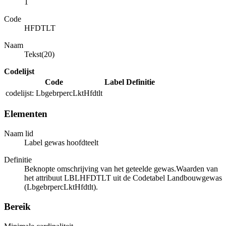
1
Code
HFDTLT
Naam
Tekst(20)
Codelijst
Code
Label
Definitie
codelijst: LbgebrpercLktHfdtlt
Elementen
Naam lid
Label gewas hoofdteelt
Definitie
Beknopte omschrijving van het geteelde gewas.Waarden van
het attribuut LBLHFDTLT uit de Codetabel Landbouwgewas
(LbgebrpercLktHfdtlt).
Bereik