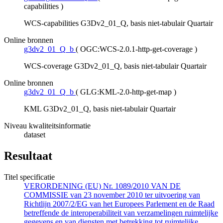
capabilities
)
WCS-capabilities G3Dv2_01_Q, basis niet-tabulair Quartair
Online bronnen
g3dv2_01_Q_b
(
OGC:WCS-2.0.1-http-get-coverage
)
WCS-coverage G3Dv2_01_Q, basis niet-tabulair Quartair
Online bronnen
g3dv2_01_Q_b
(
GLG:KML-2.0-http-get-map
)
KML G3Dv2_01_Q, basis niet-tabulair Quartair
Niveau kwaliteitsinformatie
dataset
Resultaat
Titel specificatie
VERORDENING (EU) Nr. 1089/2010 VAN DE
COMMISSIE van 23 november 2010 ter uitvoering van
Richtlijn 2007/2/EG van het Europees Parlement en de Raad
betreffende de interoperabiliteit van verzamelingen ruimtelijke
gegevens en van diensten met betrekking tot ruimtelijke