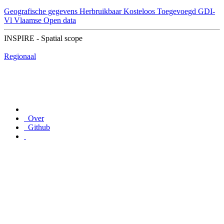
Geografische gegevens
Herbruikbaar
Kosteloos
Toegevoegd GDI-
Vl
Vlaamse Open data
INSPIRE - Spatial scope
Regionaal
Over
Github