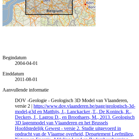
Begindatum
2004-04-01
Einddatum
2011-08-01
Aanvullende informatie
DOV -Geologie - Geologisch 3D Model van Vlaanderen,
versie 2 |
https://www.dov.vlaanderen.be/page/geologisch-3d-
model-g3d en Matthijs, J., Lanckacker ,T., De Koninck, R.,
Deckers, J., Lagrou D., en Broothaers, M., 2013. Geologisch
3D lagenmodel van Vlaanderen en het Brussels
Hoofdstedelijk Gewest - versie 2. Studie uitgevoerd in
opdracht van de Vlaamse overheid, Departement Leefmilieu,