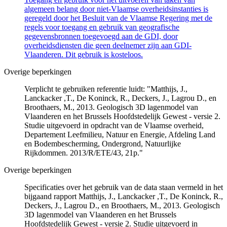
algemeen belang door niet-Vlaamse overheidsinstanties is
geregeld door het Besluit van de Vlaamse Regering met de
regels voor toegang en gebruik van geografische
gegevensbronnen toegevoegd aan de GDI, door
overheidsdiensten die geen deelnemer zijn aan GDI-
Vlaanderen. Dit gebruik is kosteloos.
Overige beperkingen
Verplicht te gebruiken referentie luidt: "Matthijs, J.,
Lanckacker ,T., De Koninck, R., Deckers, J., Lagrou D., en
Broothaers, M., 2013. Geologisch 3D lagenmodel van
Vlaanderen en het Brussels Hoofdstedelijk Gewest - versie 2.
Studie uitgevoerd in opdracht van de Vlaamse overheid,
Departement Leefmilieu, Natuur en Energie, Afdeling Land
en Bodembescherming, Ondergrond, Natuurlijke
Rijkdommen. 2013/R/ETE/43, 21p."
Overige beperkingen
Specificaties over het gebruik van de data staan vermeld in het
bijgaand rapport Matthijs, J., Lanckacker ,T., De Koninck, R.,
Deckers, J., Lagrou D., en Broothaers, M., 2013. Geologisch
3D lagenmodel van Vlaanderen en het Brussels
Hoofdstedelijk Gewest - versie 2. Studie uitgevoerd in