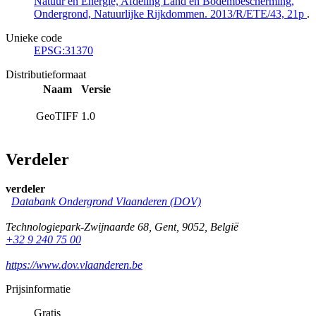
Natuur en Energie, Afdeling Land en Bodembescherming,
Ondergrond, Natuurlijke Rijkdommen. 2013/R/ETE/43, 21p
.
Unieke code
EPSG:31370
Distributieformaat
Naam
Versie
GeoTIFF
1.0
Verdeler
verdeler
Databank Ondergrond Vlaanderen (DOV)
Technologiepark-Zwijnaarde 68
,
Gent
,
9052
,
België
+32 9 240 75 00
https://www.dov.vlaanderen.be
Prijsinformatie
Gratis