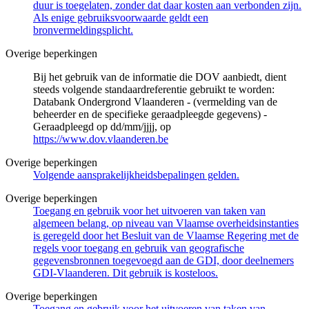
duur is toegelaten, zonder dat daar kosten aan verbonden zijn.
Als enige gebruiksvoorwaarde geldt een
bronvermeldingsplicht.
Overige beperkingen
Bij het gebruik van de informatie die DOV aanbiedt, dient
steeds volgende standaardreferentie gebruikt te worden:
Databank Ondergrond Vlaanderen - (vermelding van de
beheerder en de specifieke geraadpleegde gegevens) -
Geraadpleegd op dd/mm/jjjj, op
https://www.dov.vlaanderen.be
Overige beperkingen
Volgende aansprakelijkheidsbepalingen gelden.
Overige beperkingen
Toegang en gebruik voor het uitvoeren van taken van
algemeen belang, op niveau van Vlaamse overheidsinstanties
is geregeld door het Besluit van de Vlaamse Regering met de
regels voor toegang en gebruik van geografische
gegevensbronnen toegevoegd aan de GDI, door deelnemers
GDI-Vlaanderen. Dit gebruik is kosteloos.
Overige beperkingen
Toegang en gebruik voor het uitvoeren van taken van