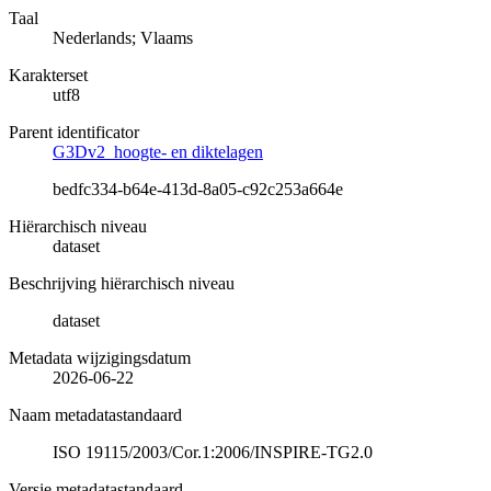
Taal
Nederlands; Vlaams
Karakterset
utf8
Parent identificator
G3Dv2_hoogte- en diktelagen
bedfc334-b64e-413d-8a05-c92c253a664e
Hiërarchisch niveau
dataset
Beschrijving hiërarchisch niveau
dataset
Metadata wijzigingsdatum
2026-06-22
Naam metadatastandaard
ISO 19115/2003/Cor.1:2006/INSPIRE-TG2.0
Versie metadatastandaard