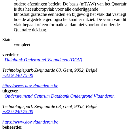
oudere afzettingen bedekt. De basis (mTAW) van het Quartair
is dus het subcropvlak voor alle onderliggende
lithostratigrafische eenheden en bijgevolg het vlak dat vastlegt
hoe de afgedekte geologische kaart er uitziet. De vorm van dit
vlak bepaalt of een formatie al dan niet voorkomt onder de
Quartaire deklaag.
Status
compleet
verdeler
Databank Ondergrond Vlaanderen (DOV)
Technologiepark-Zwijnaarde 68
,
Gent
,
9052
,
België
+32 9 240 75 00
https://www.dov.vlaanderen.be
uitgever
Ondersteunend Centrum Databank Ondergrond Vlaanderen
Technologiepark-Zwijnaarde 68
,
Gent
,
9052
,
België
+32 9 240 75 00
https://www.dov.vlaanderen.be
beheerder