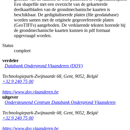
Een shapefile met een overzicht van de gekarteerde
deelkaartbladen van de grondmechanische kaarten is
beschikbaar. De gedigitaliseerde platen (file geodatabase)
worden samen met de originele gegeorefereerde platen
(GeoTIFFs) aangeboden. De verklarende teksten horende bij
de grondmechanische kaarten kunnen in pdf formaat
opgevraagd worden.
Status
compleet
verdeler
Databank Ondergrond Vlaanderen (DOV)
Technologiepark-Zwijnaarde 68
,
Gent
,
9052
,
België
+32 9 240 75 00
https://www.dov.vlaanderen.be
uitgever
Ondersteunend Centrum Databank Ondergrond Vlaanderen
Technologiepark-Zwijnaarde 68
,
Gent
,
9052
,
België
+32 9 240 75 00
https://www.dov.vlaanderen.be