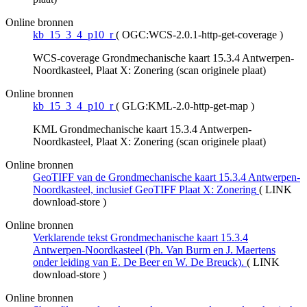
Online bronnen
kb_15_3_4_p10_r
(
OGC:WCS-2.0.1-http-get-coverage
)
WCS-coverage Grondmechanische kaart 15.3.4 Antwerpen-
Noordkasteel, Plaat X: Zonering (scan originele plaat)
Online bronnen
kb_15_3_4_p10_r
(
GLG:KML-2.0-http-get-map
)
KML Grondmechanische kaart 15.3.4 Antwerpen-
Noordkasteel, Plaat X: Zonering (scan originele plaat)
Online bronnen
GeoTIFF van de Grondmechanische kaart 15.3.4 Antwerpen-
Noordkasteel, inclusief GeoTIFF Plaat X: Zonering
(
LINK
download-store
)
Online bronnen
Verklarende tekst Grondmechanische kaart 15.3.4
Antwerpen-Noordkasteel (Ph. Van Burm en J. Maertens
onder leiding van E. De Beer en W. De Breuck).
(
LINK
download-store
)
Online bronnen