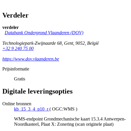
Verdeler
verdeler
Databank Ondergrond Vlaanderen (DOV)
Technologiepark-Zwijnaarde 68
,
Gent
,
9052
,
België
+32 9 240 75 00
https://www.dov.vlaanderen.be
Prijsinformatie
Gratis
Digitale leveringsopties
Online bronnen
kb_15_3_4_p10_r
(
OGC:WMS
)
WMS-endpoint Grondmechanische kaart 15.3.4 Antwerpen-
Noordkasteel, Plaat X: Zonering (scan originele plaat)