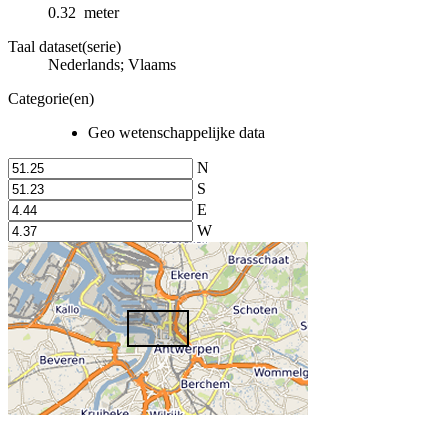
0.32 meter
Taal dataset(serie)
Nederlands; Vlaams
Categorie(en)
Geo wetenschappelijke data
N
S
E
W