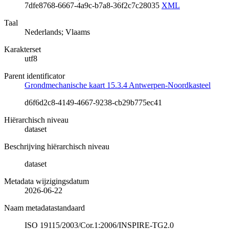
7dfe8768-6667-4a9c-b7a8-36f2c7c28035
XML
Taal
Nederlands; Vlaams
Karakterset
utf8
Parent identificator
Grondmechanische kaart 15.3.4 Antwerpen-Noordkasteel
d6f6d2c8-4149-4667-9238-cb29b775ec41
Hiërarchisch niveau
dataset
Beschrijving hiërarchisch niveau
dataset
Metadata wijzigingsdatum
2026-06-22
Naam metadatastandaard
ISO 19115/2003/Cor.1:2006/INSPIRE-TG2.0