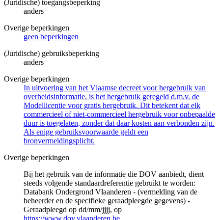
(Juridische) toegangsbeperking
anders
Overige beperkingen
geen beperkingen
(Juridische) gebruiksbeperking
anders
Overige beperkingen
In uitvoering van het Vlaamse decreet voor hergebruik van
overheidsinformatie, is het hergebruik geregeld d.m.v. de
Modellicentie voor gratis hergebruik. Dit betekent dat elk
commercieel of niet-commercieel hergebruik voor onbepaalde
duur is toegelaten, zonder dat daar kosten aan verbonden zijn.
Als enige gebruiksvoorwaarde geldt een
bronvermeldingsplicht.
Overige beperkingen
Bij het gebruik van de informatie die DOV aanbiedt, dient
steeds volgende standaardreferentie gebruikt te worden:
Databank Ondergrond Vlaanderen - (vermelding van de
beheerder en de specifieke geraadpleegde gegevens) -
Geraadpleegd op dd/mm/jjjj, op
https://www.dov.vlaanderen.be