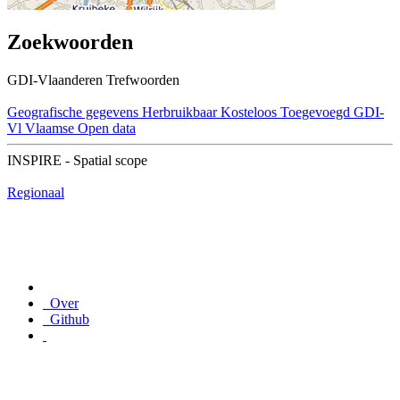
Zoekwoorden
GDI-Vlaanderen Trefwoorden
Geografische gegevens
Herbruikbaar
Kosteloos
Toegevoegd GDI-
Vl
Vlaamse Open data
INSPIRE - Spatial scope
Regionaal
Over
Github