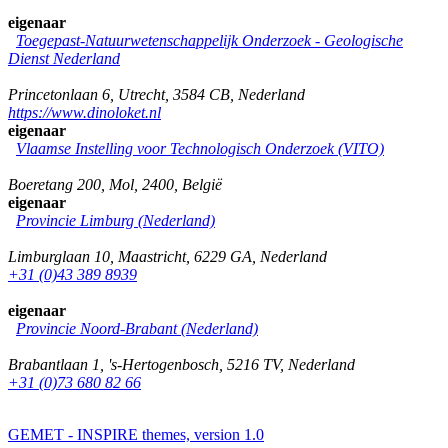
eigenaar
Toegepast-Natuurwetenschappelijk Onderzoek - Geologische
Dienst Nederland
Princetonlaan 6
,
Utrecht
,
3584 CB
,
Nederland
https://www.dinoloket.nl
eigenaar
Vlaamse Instelling voor Technologisch Onderzoek (VITO)
Boeretang 200
,
Mol
,
2400
,
België
eigenaar
Provincie Limburg (Nederland)
Limburglaan 10
,
Maastricht
,
6229 GA
,
Nederland
+31 (0)43 389 8939
eigenaar
Provincie Noord-Brabant (Nederland)
Brabantlaan 1
,
's-Hertogenbosch
,
5216 TV
,
Nederland
+31 (0)73 680 82 66
GEMET - INSPIRE themes, version 1.0