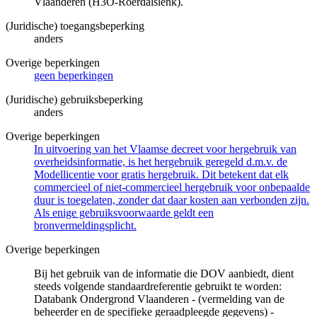
Vlaanderen (H3O-Roerdalslenk).
(Juridische) toegangsbeperking
anders
Overige beperkingen
geen beperkingen
(Juridische) gebruiksbeperking
anders
Overige beperkingen
In uitvoering van het Vlaamse decreet voor hergebruik van
overheidsinformatie, is het hergebruik geregeld d.m.v. de
Modellicentie voor gratis hergebruik. Dit betekent dat elk
commercieel of niet-commercieel hergebruik voor onbepaalde
duur is toegelaten, zonder dat daar kosten aan verbonden zijn.
Als enige gebruiksvoorwaarde geldt een
bronvermeldingsplicht.
Overige beperkingen
Bij het gebruik van de informatie die DOV aanbiedt, dient
steeds volgende standaardreferentie gebruikt te worden:
Databank Ondergrond Vlaanderen - (vermelding van de
beheerder en de specifieke geraadpleegde gegevens) -