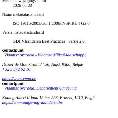
Metadata wijzigingsdatum
2026-06-22
Naam metadatastandaard
ISO 19115/2003/Cor.1:2006/INSPIRE-TG2.0
Versie metadatastandaard
GDI-Vlaanderen Best Practices - versie 2.0
contactpunt
Vlaamse overheid - Vlaamse MilieuMaatschappij
Dokter de Moorstraat 24-26
,
Aalst
,
9300
,
België
+32 5 372 62 10
https://www.vmm.be
contactpunt
Vlaamse overheid, Departement Omgeving
Koning Albert II-laan 15 bus 553
,
Brussel
,
1210
,
België
https://www.omgevingvlaanderen.be