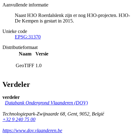
Aanvullende informatie
Naast H3O Roerdalslenk zijn er nog H3O-projecten. H3O-
De Kempen is gestart in 2015.
Unieke code
EPSG:31370
Distributieformaat
Naam
Versie
GeoTIFF
1.0
Verdeler
verdeler
Databank Ondergrond Vlaanderen (DOV)
Technologiepark-Zwijnaarde 68
,
Gent
,
9052
,
België
+32 9 240 75 00
https://www.dov.vlaanderen.be