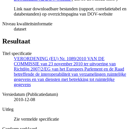
Link naar downloadbare bestanden (rapport, correlatietabel en
databestanden) op overzichtspagina van DOV-website
Niveau kwaliteitsinformatie
dataset
Resultaat
Titel specificatie
VERORDENING (EU) Nr. 1089/2010 VAN DE
COMMISSIE van 23 november 2010 ter uitvoering van
Richtlijn 2007/2/EG van het Europees Parlement en de Raad
betreffende de interoperabiliteit van verzamelingen ruimtelijke
gegevens en van diensten met betrekking tot ruimtelijke
gegevens
Versiedatum (Publicatiedatum)
2010-12-08
Uitleg
Zie vermelde specificatie
Conform verklaard