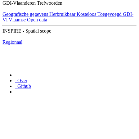
GDI-Vlaanderen Trefwoorden
Geografische gegevens
Herbruikbaar
Kosteloos
Toegevoegd GDI-
Vl
Vlaamse Open data
INSPIRE - Spatial scope
Regionaal
Over
Github