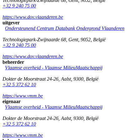
Technologiepark-Zwijnaarde 68
,
Gent
,
9052
,
België
+32 9 240 75 00
https://www.dov.vlaanderen.be
uitgever
Ondersteunend Centrum Databank Ondergrond Vlaanderen
Technologiepark-Zwijnaarde 68
,
Gent
,
9052
,
België
+32 9 240 75 00
https://www.dov.vlaanderen.be
beheerder
Vlaamse overheid - Vlaamse MilieuMaatschappij
Dokter de Moorstraat 24-26
,
Aalst
,
9300
,
België
+32 5 372 62 10
https://www.vmm.be
eigenaar
Vlaamse overheid - Vlaamse MilieuMaatschappij
Dokter de Moorstraat 24-26
,
Aalst
,
9300
,
België
+32 5 372 62 10
https://www.vmm.be