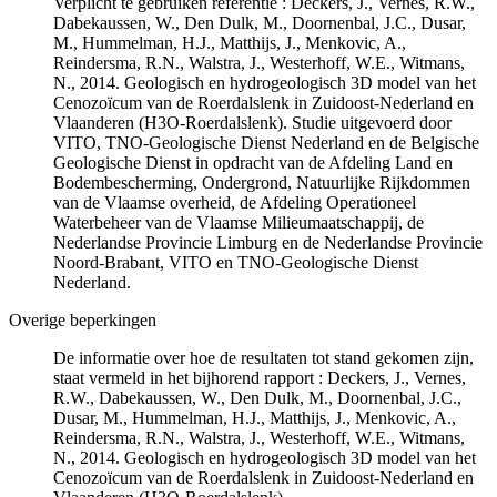
Verplicht te gebruiken referentie : Deckers, J., Vernes, R.W.,
Dabekaussen, W., Den Dulk, M., Doornenbal, J.C., Dusar,
M., Hummelman, H.J., Matthijs, J., Menkovic, A.,
Reindersma, R.N., Walstra, J., Westerhoff, W.E., Witmans,
N., 2014. Geologisch en hydrogeologisch 3D model van het
Cenozoïcum van de Roerdalslenk in Zuidoost-Nederland en
Vlaanderen (H3O-Roerdalslenk). Studie uitgevoerd door
VITO, TNO-Geologische Dienst Nederland en de Belgische
Geologische Dienst in opdracht van de Afdeling Land en
Bodembescherming, Ondergrond, Natuurlijke Rijkdommen
van de Vlaamse overheid, de Afdeling Operationeel
Waterbeheer van de Vlaamse Milieumaatschappij, de
Nederlandse Provincie Limburg en de Nederlandse Provincie
Noord-Brabant, VITO en TNO-Geologische Dienst
Nederland.
Overige beperkingen
De informatie over hoe de resultaten tot stand gekomen zijn,
staat vermeld in het bijhorend rapport : Deckers, J., Vernes,
R.W., Dabekaussen, W., Den Dulk, M., Doornenbal, J.C.,
Dusar, M., Hummelman, H.J., Matthijs, J., Menkovic, A.,
Reindersma, R.N., Walstra, J., Westerhoff, W.E., Witmans,
N., 2014. Geologisch en hydrogeologisch 3D model van het
Cenozoïcum van de Roerdalslenk in Zuidoost-Nederland en