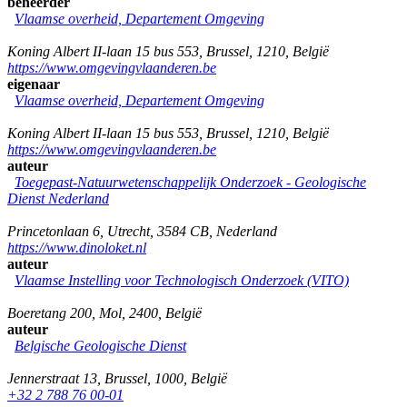
beheerder
Vlaamse overheid, Departement Omgeving
Koning Albert II-laan 15 bus 553
,
Brussel
,
1210
,
België
https://www.omgevingvlaanderen.be
eigenaar
Vlaamse overheid, Departement Omgeving
Koning Albert II-laan 15 bus 553
,
Brussel
,
1210
,
België
https://www.omgevingvlaanderen.be
auteur
Toegepast-Natuurwetenschappelijk Onderzoek - Geologische
Dienst Nederland
Princetonlaan 6
,
Utrecht
,
3584 CB
,
Nederland
https://www.dinoloket.nl
auteur
Vlaamse Instelling voor Technologisch Onderzoek (VITO)
Boeretang 200
,
Mol
,
2400
,
België
auteur
Belgische Geologische Dienst
Jennerstraat 13
,
Brussel
,
1000
,
België
+32 2 788 76 00-01