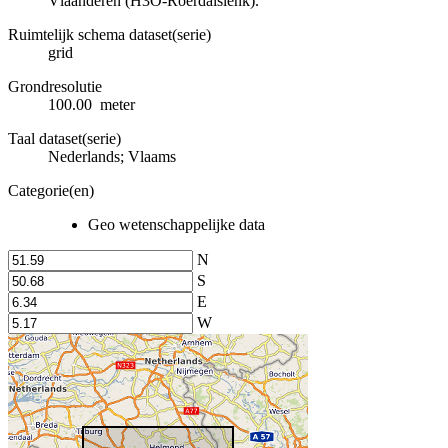
Vlaanderen (H3O-Roerdalslenk).
Ruimtelijk schema dataset(serie)
grid
Grondresolutie
100.00 meter
Taal dataset(serie)
Nederlands; Vlaams
Categorie(en)
Geo wetenschappelijke data
N
S
E
W