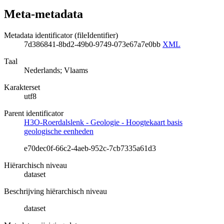
Meta-metadata
Metadata identificator (fileIdentifier)
7d386841-8bd2-49b0-9749-073e67a7e0bb
XML
Taal
Nederlands; Vlaams
Karakterset
utf8
Parent identificator
H3O-Roerdalslenk - Geologie - Hoogtekaart basis
geologische eenheden
e70dec0f-66c2-4aeb-952c-7cb7335a61d3
Hiërarchisch niveau
dataset
Beschrijving hiërarchisch niveau
dataset