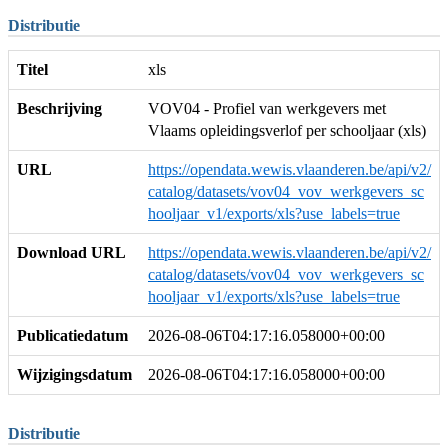
Distributie
Titel
xls
Beschrijving
VOV04 - Profiel van werkgevers met
Vlaams opleidingsverlof per schooljaar (xls)
URL
https://opendata.wewis.vlaanderen.be/api/v2/
catalog/datasets/vov04_vov_werkgevers_sc
hooljaar_v1/exports/xls?use_labels=true
Download URL
https://opendata.wewis.vlaanderen.be/api/v2/
catalog/datasets/vov04_vov_werkgevers_sc
hooljaar_v1/exports/xls?use_labels=true
Publicatiedatum
2026-08-06T04:17:16.058000+00:00
Wijzigingsdatum
2026-08-06T04:17:16.058000+00:00
Distributie