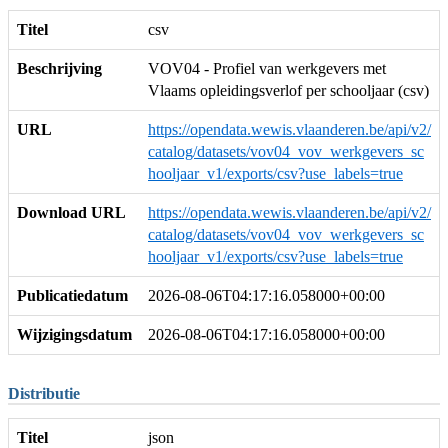
Titel
csv
Beschrijving
VOV04 - Profiel van werkgevers met
Vlaams opleidingsverlof per schooljaar (csv)
URL
https://opendata.wewis.vlaanderen.be/api/v2/
catalog/datasets/vov04_vov_werkgevers_sc
hooljaar_v1/exports/csv?use_labels=true
Download URL
https://opendata.wewis.vlaanderen.be/api/v2/
catalog/datasets/vov04_vov_werkgevers_sc
hooljaar_v1/exports/csv?use_labels=true
Publicatiedatum
2026-08-06T04:17:16.058000+00:00
Wijzigingsdatum
2026-08-06T04:17:16.058000+00:00
Distributie
Titel
json