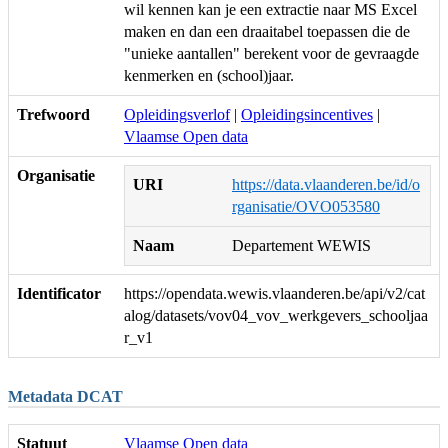
wil kennen kan je een extractie naar MS Excel
maken en dan een draaitabel toepassen die de
"unieke aantallen" berekent voor de gevraagde
kenmerken en (school)jaar.
Trefwoord
Opleidingsverlof
|
Opleidingsincentives
|
Vlaamse Open data
Organisatie
URI
https://data.vlaanderen.be/id/o
rganisatie/OVO053580
Naam
Departement WEWIS
Identificator
https://opendata.wewis.vlaanderen.be/api/v2/cat
alog/datasets/vov04_vov_werkgevers_schooljaa
r_v1
Metadata DCAT
Statuut
Vlaamse Open data