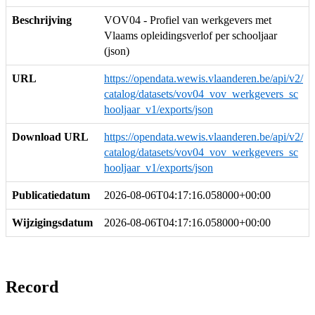
Beschrijving
VOV04 - Profiel van werkgevers met
Vlaams opleidingsverlof per schooljaar
(json)
URL
https://opendata.wewis.vlaanderen.be/api/v2/
catalog/datasets/vov04_vov_werkgevers_sc
hooljaar_v1/exports/json
Download URL
https://opendata.wewis.vlaanderen.be/api/v2/
catalog/datasets/vov04_vov_werkgevers_sc
hooljaar_v1/exports/json
Publicatiedatum
2026-08-06T04:17:16.058000+00:00
Wijzigingsdatum
2026-08-06T04:17:16.058000+00:00
Record