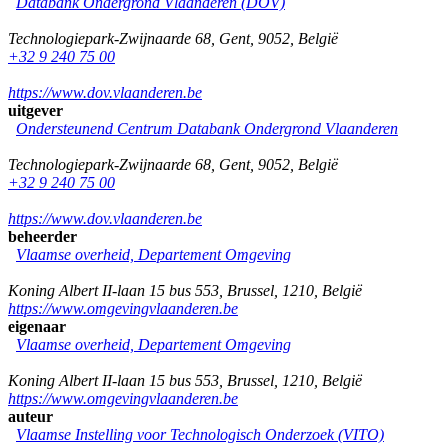
Databank Ondergrond Vlaanderen (DOV)
Technologiepark-Zwijnaarde 68
,
Gent
,
9052
,
België
+32 9 240 75 00
https://www.dov.vlaanderen.be
uitgever
Ondersteunend Centrum Databank Ondergrond Vlaanderen
Technologiepark-Zwijnaarde 68
,
Gent
,
9052
,
België
+32 9 240 75 00
https://www.dov.vlaanderen.be
beheerder
Vlaamse overheid, Departement Omgeving
Koning Albert II-laan 15 bus 553
,
Brussel
,
1210
,
België
https://www.omgevingvlaanderen.be
eigenaar
Vlaamse overheid, Departement Omgeving
Koning Albert II-laan 15 bus 553
,
Brussel
,
1210
,
België
https://www.omgevingvlaanderen.be
auteur
Vlaamse Instelling voor Technologisch Onderzoek (VITO)