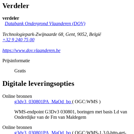
Verdeler
verdeler
Databank Ondergrond Vlaanderen (DOV)
Technologiepark-Zwijnaarde 68
,
Gent
,
9052
,
België
+32 9 240 75 00
https://www.dov.vlaanderen.be
Prijsinformatie
Gratis
Digitale leveringsopties
Online bronnen
g3dv3_030801PA_MaOd_bo
(
OGC:WMS
)
WMS-endpoint G3Dv3 030801, boringen met basis Ld van
Onderdijke van de Fm van Maldegem
Online bronnen
g3dv3_030801PA_MaOd_bo
(
OGC:WMS-1.3.0-http-get-