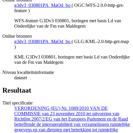
g3dv3_030801PA_MaOd_bo
(
OGC:WFS-2.0.0-http-get-
feature
)
WFS-feature G3Dv3 030801, boringen met basis Ld van
Onderdijke van de Fm van Maldegem
Online bronnen
g3dv3_030801PA_MaOd_bo
(
GLG:KML-2.0-http-get-map
)
KML G3Dv3 030801, boringen met basis Ld van Onderdijke
van de Fm van Maldegem
Niveau kwaliteitsinformatie
dataset
Resultaat
Titel specificatie
VERORDENING (EU) Nr. 1089/2010 VAN DE
COMMISSIE van 23 november 2010 ter uitvoering van
Richtlijn 2007/2/EG van het Europees Parlement en de Raad
betreffende de interoperabiliteit van verzamelingen ruimtelijke
gegevens en van diensten met betrekking tot ruimtelijke