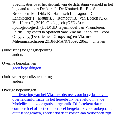
Specificaties over het gebruik van de data staan vermeld in het
bijgaand rapport Deckers J., De Koninck R., Bos S.,
Broothaers M., Dirix K., Hambsch L., Lagrou, D.,
Lanckacker T., Matthijs, J., Rombaut B., Van Baelen K. &
Van Haren T., 2019. Geologisch (G3Dv3) en
hydrogeologisch (H3D) 3D-lagenmodel van Vlaanderen.
Studie uitgevoerd in opdracht van: Vlaams Planbureau voor
Omgeving (Departement Omgeving) en Vlaamse
Milieumaatschappij 2018/RMA/R/1569, 286p. + bijlagen
(Juridische) toegangsbeperking
anders
Overige beperkingen
geen beperkingen
(Juridische) gebruiksbeperking
anders
Overige beperkingen
In uitvoering van het Vlaamse decreet voor hergebruik van
overheidsinformatie, is het hergebruik geregeld d.m.v. de
Modellicentie voor gratis hergebruik. Dit betekent dat elk
commercieel of niet-commercieel hergebruik voor onbepaalde
duur is toegelaten, zonder dat daar kosten aan verbonden zijn.