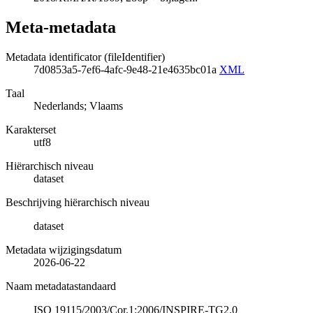
Meta-metadata
Metadata identificator (fileIdentifier)
7d0853a5-7ef6-4afc-9e48-21e4635bc01a
XML
Taal
Nederlands; Vlaams
Karakterset
utf8
Hiërarchisch niveau
dataset
Beschrijving hiërarchisch niveau
dataset
Metadata wijzigingsdatum
2026-06-22
Naam metadatastandaard
ISO 19115/2003/Cor.1:2006/INSPIRE-TG2.0