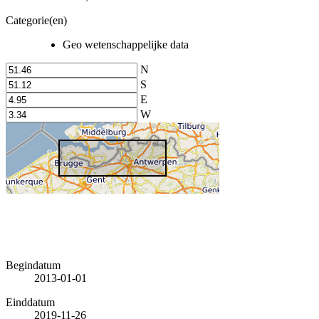
Categorie(en)
Geo wetenschappelijke data
N
S
E
W
Begindatum
2013-01-01
Einddatum
2019-11-26