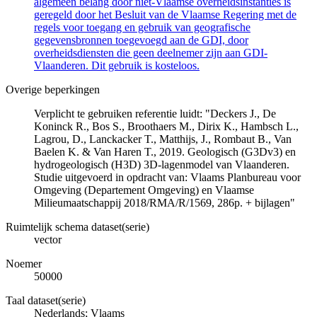
algemeen belang door niet-Vlaamse overheidsinstanties is
geregeld door het Besluit van de Vlaamse Regering met de
regels voor toegang en gebruik van geografische
gegevensbronnen toegevoegd aan de GDI, door
overheidsdiensten die geen deelnemer zijn aan GDI-
Vlaanderen. Dit gebruik is kosteloos.
Overige beperkingen
Verplicht te gebruiken referentie luidt: "Deckers J., De
Koninck R., Bos S., Broothaers M., Dirix K., Hambsch L.,
Lagrou, D., Lanckacker T., Matthijs, J., Rombaut B., Van
Baelen K. & Van Haren T., 2019. Geologisch (G3Dv3) en
hydrogeologisch (H3D) 3D-lagenmodel van Vlaanderen.
Studie uitgevoerd in opdracht van: Vlaams Planbureau voor
Omgeving (Departement Omgeving) en Vlaamse
Milieumaatschappij 2018/RMA/R/1569, 286p. + bijlagen"
Ruimtelijk schema dataset(serie)
vector
Noemer
50000
Taal dataset(serie)
Nederlands; Vlaams