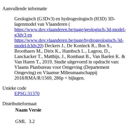
Aanvullende informatie
Geologisch (G3Dv3) en hydrogeologisch (H3D) 3D-
lagenmodel van Vlaanderen (
https://www.dov.vlaanderen.be/page/geologisch-3d-model-
g3dv3 en
https://www.dov.vlaanderen.be/page/hydrogeologisch-3d-
model-h3dv20
) Deckers J., De Koninck R., Bos S.,
Broothaers M., Dirix K., Hambsch L., Lagrou, D.,
Lanckacker T., Matthijs, J., Rombaut B., Van Baelen K. &
Van Haren T., 2019. Studie uitgevoerd in opdracht van:
Vlaams Planbureau voor Omgeving (Departement
Omgeving) en Vlaamse Milieumaatschappij
2018/RMA/R/1569, 286p + bijlagen.
Unieke code
EPSG:31370
Distributieformaat
Naam
Versie
GML
3.2