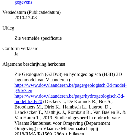
gegevens
Versiedatum (Publicatiedatum)
2010-12-08
Uitleg
Zie vermelde specificatie
Conform verklaard
Ja
Algemene beschrijving herkomst
Zie Geologisch (G3Dv3) en hydrogeologisch (H3D) 3D-
lagenmodel van Vlaanderen (
https://www.dov.vlaanderen.be/page/geologisch-3d-model-
g3dv3 en
https://www.dov.vlaanderen.be/page/hydrogeologisch-3d-
model-h3dv20
) Deckers J., De Koninck R., Bos S.,
Broothaers M., Dirix K., Hambsch L., Lagrou, D.,
Lanckacker T., Matthijs, J., Rombaut B., Van Baelen K. &
Van Haren T., 2019. Studie uitgevoerd in opdracht van:
Vlaams Planbureau voor Omgeving (Departement
Omgeving) en Vlaamse Milieumaatschappij
2018/RMA/R/1569, 286p + bijlagen.