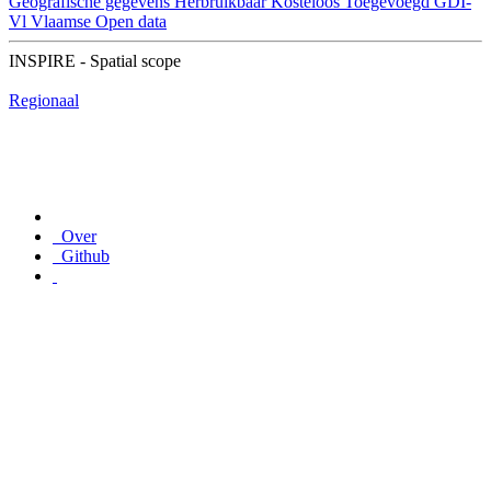
Geografische gegevens
Herbruikbaar
Kosteloos
Toegevoegd GDI-
Vl
Vlaamse Open data
INSPIRE - Spatial scope
Regionaal
Over
Github