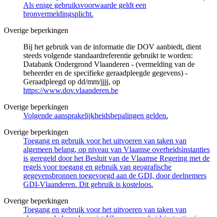
Als enige gebruiksvoorwaarde geldt een
bronvermeldingsplicht.
Overige beperkingen
Bij het gebruik van de informatie die DOV aanbiedt, dient
steeds volgende standaardreferentie gebruikt te worden:
Databank Ondergrond Vlaanderen - (vermelding van de
beheerder en de specifieke geraadpleegde gegevens) -
Geraadpleegd op dd/mm/jjjj, op
https://www.dov.vlaanderen.be
Overige beperkingen
Volgende aansprakelijkheidsbepalingen gelden.
Overige beperkingen
Toegang en gebruik voor het uitvoeren van taken van
algemeen belang, op niveau van Vlaamse overheidsinstanties
is geregeld door het Besluit van de Vlaamse Regering met de
regels voor toegang en gebruik van geografische
gegevensbronnen toegevoegd aan de GDI, door deelnemers
GDI-Vlaanderen. Dit gebruik is kosteloos.
Overige beperkingen
Toegang en gebruik voor het uitvoeren van taken van