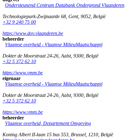
Ondersteunend Centrum Databank Ondergrond Vlaanderen
Technologiepark-Zwijnaarde 68
,
Gent
,
9052
,
België
+32 9 240 75 00
https://www.dov.vlaanderen.be
beheerder
Vlaamse overheid - Vlaamse MilieuMaatschappij
Dokter de Moorstraat 24-26
,
Aalst
,
9300
,
België
+32 5 372 62 10
https://www.vmm.be
eigenaar
Vlaamse overheid - Vlaamse MilieuMaatschappij
Dokter de Moorstraat 24-26
,
Aalst
,
9300
,
België
+32 5 372 62 10
https://www.vmm.be
beheerder
Vlaamse overheid, Departement Omgeving
Koning Albert II-laan 15 bus 553
,
Brussel
,
1210
,
België