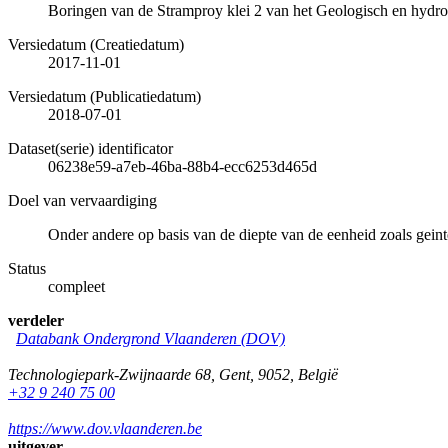
Boringen van de Stramproy klei 2 van het Geologisch en hyd
Versiedatum (Creatiedatum)
2017-11-01
Versiedatum (Publicatiedatum)
2018-07-01
Dataset(serie) identificator
06238e59-a7eb-46ba-88b4-ecc6253d465d
Doel van vervaardiging
Onder andere op basis van de diepte van de eenheid zoals geint
Status
compleet
verdeler
Databank Ondergrond Vlaanderen (DOV)
Technologiepark-Zwijnaarde 68
,
Gent
,
9052
,
België
+32 9 240 75 00
https://www.dov.vlaanderen.be
uitgever