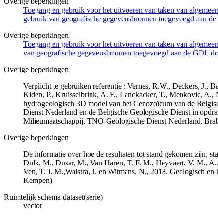
Overige beperkingen
Toegang en gebruik voor het uitvoeren van taken van algemeen 
gebruik van geografische gegevensbronnen toegevoegd aan de 
Overige beperkingen
Toegang en gebruik voor het uitvoeren van taken van algemeen 
van geografische gegevensbronnen toegevoegd aan de GDI, door
Overige beperkingen
Verplicht te gebruiken referentie : Vernes, R.W., Deckers, J.,
Kiden, P., Kruisselbrink, A. F., Lanckacker, T., Menkovic, A.,
hydrogeologisch 3D model van het Cenozoïcum van de Belgi
Dienst Nederland en de Belgische Geologische Dienst in opdr
Milieumaatschappij, TNO-Geologische Dienst Nederland, Br
Overige beperkingen
De informatie over hoe de resultaten tot stand gekomen zijn, st
Dulk, M., Dusar, M., Van Haren, T. F. M., Heyvaert, V. M., A.,
Ven, T. J. M.,Walstra, J. en Witmans, N., 2018. Geologisch
Kempen)
Ruimtelijk schema dataset(serie)
vector