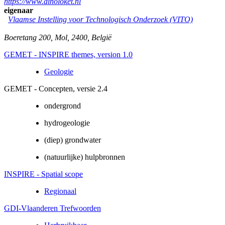
https://www.dinoloket.nl
eigenaar
Vlaamse Instelling voor Technologisch Onderzoek (VITO)
Boeretang 200
,
Mol
,
2400
,
België
GEMET - INSPIRE themes, version 1.0
Geologie
GEMET - Concepten, versie 2.4
ondergrond
hydrogeologie
(diep) grondwater
(natuurlijke) hulpbronnen
INSPIRE - Spatial scope
Regionaal
GDI-Vlaanderen Trefwoorden