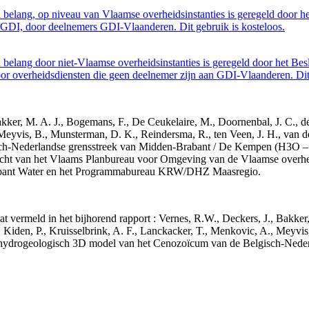
belang, op niveau van Vlaamse overheidsinstanties is geregeld door h
GDI, door deelnemers GDI-Vlaanderen. Dit gebruik is kosteloos.
belang door niet-Vlaamse overheidsinstanties is geregeld door het Bes
 overheidsdiensten die geen deelnemer zijn aan GDI-Vlaanderen. Dit 
 Bakker, M. A. J., Bogemans, F., De Ceukelaire, M., Doornenbal, J. C., 
 Meyvis, B., Munsterman, D. K., Reindersma, R., ten Veen, J. H., van d
sch-Nederlandse grensstreek van Midden-Brabant / De Kempen (H3O 
acht van het Vlaams Planbureau voor Omgeving van de Vlaamse overhe
abant Water en het Programmabureau KRW/DHZ Maasregio.
aat vermeld in het bijhorend rapport : Vernes, R.W., Deckers, J., Bakke
 Kiden, P., Kruisselbrink, A. F., Lanckacker, T., Menkovic, A., Meyvis
 en hydrogeologisch 3D model van het Cenozoïcum van de Belgisch-Ne