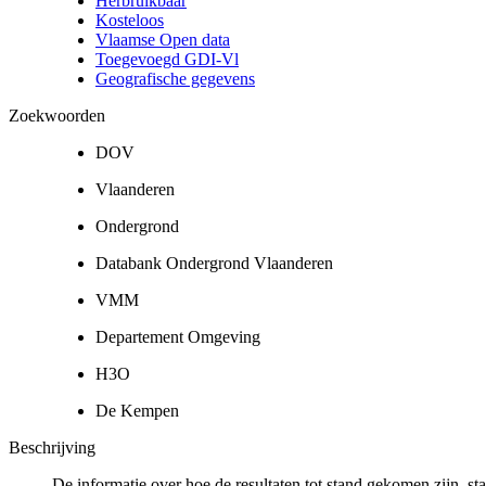
Herbruikbaar
Kosteloos
Vlaamse Open data
Toegevoegd GDI-Vl
Geografische gegevens
Zoekwoorden
DOV
Vlaanderen
Ondergrond
Databank Ondergrond Vlaanderen
VMM
Departement Omgeving
H3O
De Kempen
Beschrijving
De informatie over hoe de resultaten tot stand gekomen zijn, st