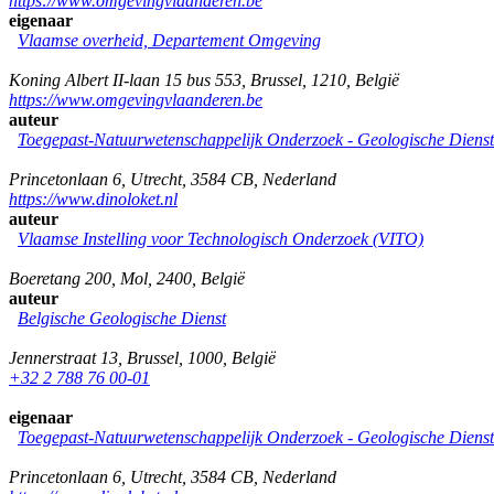
https://www.omgevingvlaanderen.be
eigenaar
Vlaamse overheid, Departement Omgeving
Koning Albert II-laan 15 bus 553
,
Brussel
,
1210
,
België
https://www.omgevingvlaanderen.be
auteur
Toegepast-Natuurwetenschappelijk Onderzoek - Geologische Diens
Princetonlaan 6
,
Utrecht
,
3584 CB
,
Nederland
https://www.dinoloket.nl
auteur
Vlaamse Instelling voor Technologisch Onderzoek (VITO)
Boeretang 200
,
Mol
,
2400
,
België
auteur
Belgische Geologische Dienst
Jennerstraat 13
,
Brussel
,
1000
,
België
+32 2 788 76 00-01
eigenaar
Toegepast-Natuurwetenschappelijk Onderzoek - Geologische Diens
Princetonlaan 6
,
Utrecht
,
3584 CB
,
Nederland