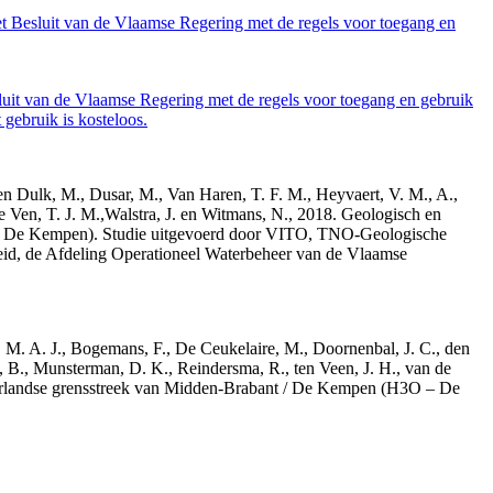
et Besluit van de Vlaamse Regering met de regels voor toegang en
luit van de Vlaamse Regering met de regels voor toegang en gebruik
gebruik is kosteloos.
den Dulk, M., Dusar, M., Van Haren, T. F. M., Heyvaert, V. M., A.,
e Ven, T. J. M.,Walstra, J. en Witmans, N., 2018. Geologisch en
– De Kempen). Studie uitgevoerd door VITO, TNO-Geologische
id, de Afdeling Operationeel Waterbeheer van de Vlaamse
r, M. A. J., Bogemans, F., De Ceukelaire, M., Doornenbal, J. C., den
, B., Munsterman, D. K., Reindersma, R., ten Veen, J. H., van de
derlandse grensstreek van Midden-Brabant / De Kempen (H3O – De