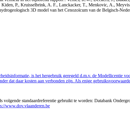
 Kiden, P., Kruisselbrink, A. F., Lanckacker, T., Menkovic, A., Meyvis
 en hydrogeologisch 3D model van het Cenozoïcum van de Belgisch-Ne
eidsinformatie, is het hergebruik geregeld d.m.v. de Modellicentie voor
nder dat daar kosten aan verbonden zijn. Als enige gebruiksvoorwaarde
eds volgende standaardreferentie gebruikt te worden: Databank Ondergr
ps://www.dov.vlaanderen.be