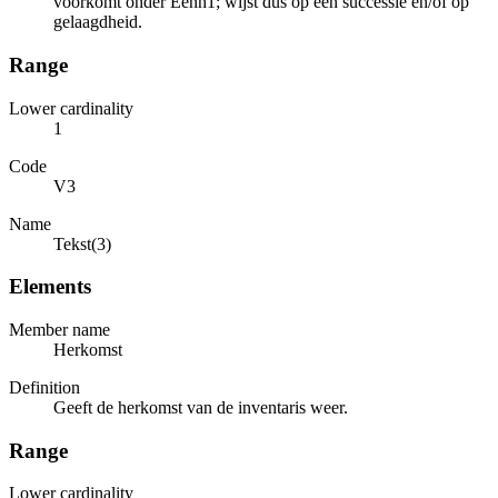
voorkomt onder Eenh1; wijst dus op een successie en/of op
gelaagdheid.
Range
Lower cardinality
1
Code
V3
Name
Tekst(3)
Elements
Member name
Herkomst
Definition
Geeft de herkomst van de inventaris weer.
Range
Lower cardinality