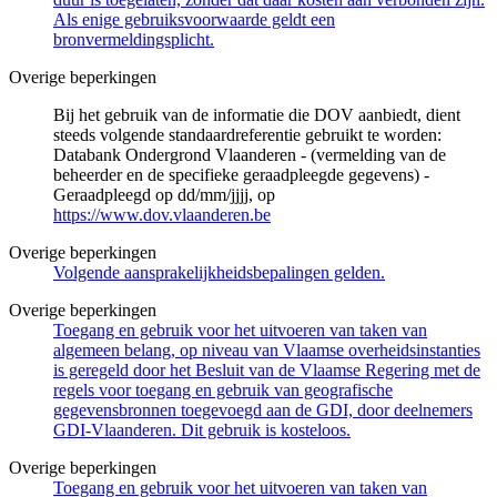
Als enige gebruiksvoorwaarde geldt een
bronvermeldingsplicht.
Overige beperkingen
Bij het gebruik van de informatie die DOV aanbiedt, dient
steeds volgende standaardreferentie gebruikt te worden:
Databank Ondergrond Vlaanderen - (vermelding van de
beheerder en de specifieke geraadpleegde gegevens) -
Geraadpleegd op dd/mm/jjjj, op
https://www.dov.vlaanderen.be
Overige beperkingen
Volgende aansprakelijkheidsbepalingen gelden.
Overige beperkingen
Toegang en gebruik voor het uitvoeren van taken van
algemeen belang, op niveau van Vlaamse overheidsinstanties
is geregeld door het Besluit van de Vlaamse Regering met de
regels voor toegang en gebruik van geografische
gegevensbronnen toegevoegd aan de GDI, door deelnemers
GDI-Vlaanderen. Dit gebruik is kosteloos.
Overige beperkingen
Toegang en gebruik voor het uitvoeren van taken van