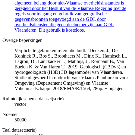
algemeen belang door niet-Vlaamse overheidsinstanties is
geregeld door het Besluit van de Vlaamse Regering met de
regels voor toegang en gebruik van geografische
gegevensbronnen toegevoegd aan de GDI, door
overheidsdiensten die geen deelnemer zijn aan GDI-
Vlaanderen. Dit gebruik is kosteloos.
Overige beperkingen
Verplicht te gebruiken referentie luidt: "Deckers J., De
Koninck R., Bos S., Broothaers M., Dirix K., Hambsch L.,
Lagrou, D., Lanckacker T., Matthijs, J., Rombaut B., Van
Baelen K. & Van Haren T., 2019. Geologisch (G3Dv3) en
hydrogeologisch (H3D) 3D-lagenmodel van Vlaanderen.
Studie uitgevoerd in opdracht van: Vlaams Planbureau voor
Omgeving (Departement Omgeving) en Vlaamse
Milieumaatschappij 2018/RMA/R/1569, 286p. + bijlagen"
Ruimtelijk schema dataset(serie)
vector
Noemer
50000
Taal dataset(serie)