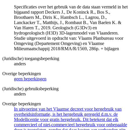
Specificaties over het gebruik van de data staan vermeld in het
bijgaand rapport Deckers J., De Koninck R., Bos S.,
Broothaers M., Dirix K., Hambsch L., Lagrou, D.,
Lanckacker T., Matthijs, J., Rombaut B., Van Baelen K. &
Van Haren T., 2019. Geologisch (G3Dv3) en
hydrogeologisch (H3D) 3D-lagenmodel van Vlaanderen.
Studie uitgevoerd in opdracht van: Vlaams Planbureau voor
Omgeving (Departement Omgeving) en Vlaamse
Milieumaatschappij 2018/RMA/R/1569, 286p. + bijlagen
(Juridische) toegangsbeperking
anders
Overige beperkingen
geen beperkingen
(Juridische) gebruiksbeperking
anders
Overige beperkingen
In uitvoering van het Vlaamse decreet voor hergebruik van
overheidsinformatie, is het hergebruik geregeld d.m.v. de
Modellicentie voor gratis hergebruik. Dit betekent dat elk
commercieel of niet-commercieel hergebruik voor onbepaalde
duur is toegelaten, zonder dat daar kosten aan verbonden zijn.