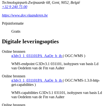
Technologiepark-Zwijnaarde 68
,
Gent
,
9052
,
België
+32 9 240 75 00
https://www.dov.vlaanderen.be
Prijsinformatie
Gratis
Digitale leveringsopties
Online bronnen
g3dv3_1_031101PA_AaOe_b_ih
(
OGC:WMS
)
WMS-endpoint G3Dv3.1 031101, isohypsen van basis Ld
van Oedelem van de Fm van Aalter
Online bronnen
g3dv3_1_031101PA_AaOe_b_ih
(
OGC:WMS-1.3.0-http-
get-capabilities
)
WMS-capabilities G3Dv3.1 031101, isohypsen van basis Ld
van Oedelem van de Fm van Aalter
Online bronnen