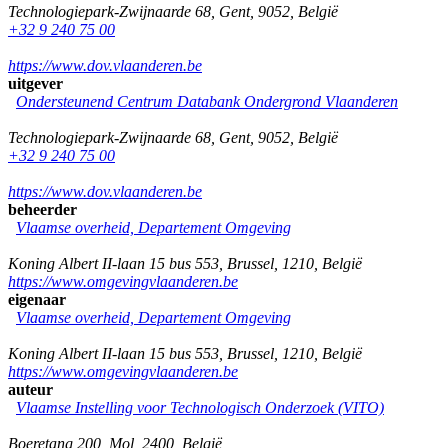
Technologiepark-Zwijnaarde 68
,
Gent
,
9052
,
België
+32 9 240 75 00
https://www.dov.vlaanderen.be
uitgever
Ondersteunend Centrum Databank Ondergrond Vlaanderen
Technologiepark-Zwijnaarde 68
,
Gent
,
9052
,
België
+32 9 240 75 00
https://www.dov.vlaanderen.be
beheerder
Vlaamse overheid, Departement Omgeving
Koning Albert II-laan 15 bus 553
,
Brussel
,
1210
,
België
https://www.omgevingvlaanderen.be
eigenaar
Vlaamse overheid, Departement Omgeving
Koning Albert II-laan 15 bus 553
,
Brussel
,
1210
,
België
https://www.omgevingvlaanderen.be
auteur
Vlaamse Instelling voor Technologisch Onderzoek (VITO)
Boeretang 200
,
Mol
,
2400
,
België