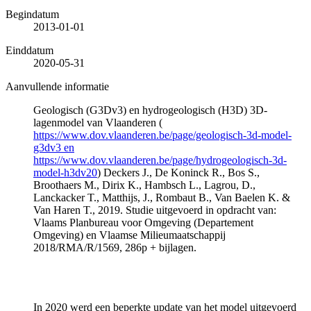
Begindatum
2013-01-01
Einddatum
2020-05-31
Aanvullende informatie
Geologisch (G3Dv3) en hydrogeologisch (H3D) 3D-
lagenmodel van Vlaanderen (
https://www.dov.vlaanderen.be/page/geologisch-3d-model-
g3dv3 en
https://www.dov.vlaanderen.be/page/hydrogeologisch-3d-
model-h3dv20
) Deckers J., De Koninck R., Bos S.,
Broothaers M., Dirix K., Hambsch L., Lagrou, D.,
Lanckacker T., Matthijs, J., Rombaut B., Van Baelen K. &
Van Haren T., 2019. Studie uitgevoerd in opdracht van:
Vlaams Planbureau voor Omgeving (Departement
Omgeving) en Vlaamse Milieumaatschappij
2018/RMA/R/1569, 286p + bijlagen.
In 2020 werd een beperkte update van het model uitgevoerd