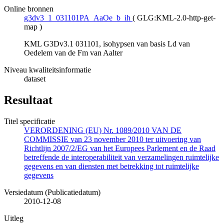
Online bronnen
g3dv3_1_031101PA_AaOe_b_ih
(
GLG:KML-2.0-http-get-
map
)
KML G3Dv3.1 031101, isohypsen van basis Ld van
Oedelem van de Fm van Aalter
Niveau kwaliteitsinformatie
dataset
Resultaat
Titel specificatie
VERORDENING (EU) Nr. 1089/2010 VAN DE
COMMISSIE van 23 november 2010 ter uitvoering van
Richtlijn 2007/2/EG van het Europees Parlement en de Raad
betreffende de interoperabiliteit van verzamelingen ruimtelijke
gegevens en van diensten met betrekking tot ruimtelijke
gegevens
Versiedatum (Publicatiedatum)
2010-12-08
Uitleg