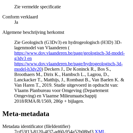
Zie vermelde specificatie
Conform verklaard
Ja
Algemene beschrijving herkomst
Zie Geologisch (G3Dv3) en hydrogeologisch (H3D) 3D-
lagenmodel van Vlaanderen (
https://www.dov.vlaanderen.be/page/geologisch-3d-model-
g3dv3 en
https://www.dov.vlaanderen.be/page/hydrogeologisch-3d-
model-h3dv20
) Deckers J., De Koninck R., Bos S.,
Broothaers M., Dirix K., Hambsch L., Lagrou, D.,
Lanckacker T., Matthijs, J., Rombaut B., Van Baelen K. &
Van Haren T., 2019. Studie uitgevoerd in opdracht van:
Vlaams Planbureau voor Omgeving (Departement
Omgeving) en Vlaamse Milieumaatschappij
2018/RMA/R/1569, 286p + bijlagen.
Meta-metadata
Metadata identificator (fileIdentifier)
7cd53f13-8120-4f37-ad60-954a52b08bd3
XML