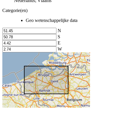
Nederlands; Vlaams
Categorie(en)
Geo wetenschappelijke data
N
S
E
W