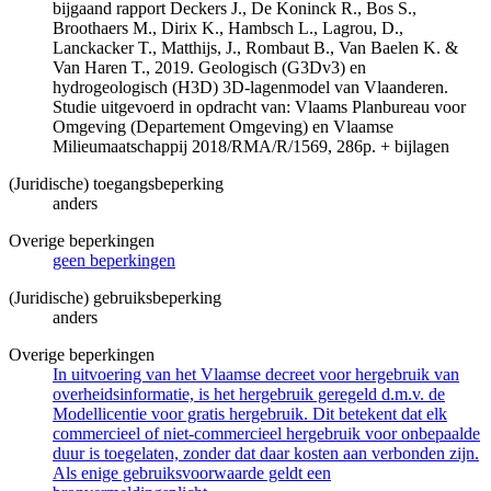
bijgaand rapport Deckers J., De Koninck R., Bos S.,
Broothaers M., Dirix K., Hambsch L., Lagrou, D.,
Lanckacker T., Matthijs, J., Rombaut B., Van Baelen K. &
Van Haren T., 2019. Geologisch (G3Dv3) en
hydrogeologisch (H3D) 3D-lagenmodel van Vlaanderen.
Studie uitgevoerd in opdracht van: Vlaams Planbureau voor
Omgeving (Departement Omgeving) en Vlaamse
Milieumaatschappij 2018/RMA/R/1569, 286p. + bijlagen
(Juridische) toegangsbeperking
anders
Overige beperkingen
geen beperkingen
(Juridische) gebruiksbeperking
anders
Overige beperkingen
In uitvoering van het Vlaamse decreet voor hergebruik van
overheidsinformatie, is het hergebruik geregeld d.m.v. de
Modellicentie voor gratis hergebruik. Dit betekent dat elk
commercieel of niet-commercieel hergebruik voor onbepaalde
duur is toegelaten, zonder dat daar kosten aan verbonden zijn.
Als enige gebruiksvoorwaarde geldt een