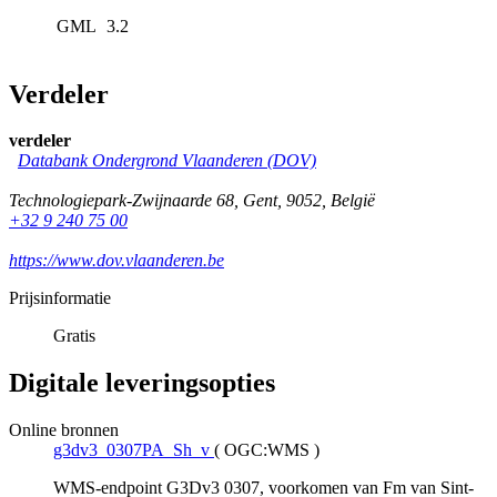
GML
3.2
Verdeler
verdeler
Databank Ondergrond Vlaanderen (DOV)
Technologiepark-Zwijnaarde 68
,
Gent
,
9052
,
België
+32 9 240 75 00
https://www.dov.vlaanderen.be
Prijsinformatie
Gratis
Digitale leveringsopties
Online bronnen
g3dv3_0307PA_Sh_v
(
OGC:WMS
)
WMS-endpoint G3Dv3 0307, voorkomen van Fm van Sint-