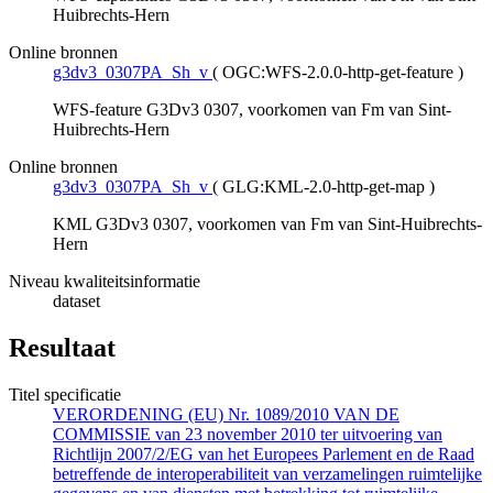
Huibrechts-Hern
Online bronnen
g3dv3_0307PA_Sh_v
(
OGC:WFS-2.0.0-http-get-feature
)
WFS-feature G3Dv3 0307, voorkomen van Fm van Sint-
Huibrechts-Hern
Online bronnen
g3dv3_0307PA_Sh_v
(
GLG:KML-2.0-http-get-map
)
KML G3Dv3 0307, voorkomen van Fm van Sint-Huibrechts-
Hern
Niveau kwaliteitsinformatie
dataset
Resultaat
Titel specificatie
VERORDENING (EU) Nr. 1089/2010 VAN DE
COMMISSIE van 23 november 2010 ter uitvoering van
Richtlijn 2007/2/EG van het Europees Parlement en de Raad
betreffende de interoperabiliteit van verzamelingen ruimtelijke