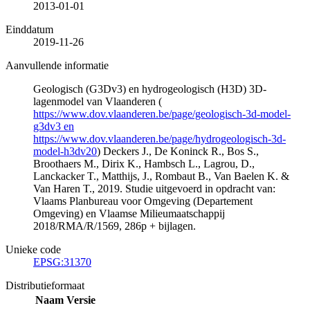
2013-01-01
Einddatum
2019-11-26
Aanvullende informatie
Geologisch (G3Dv3) en hydrogeologisch (H3D) 3D-
lagenmodel van Vlaanderen (
https://www.dov.vlaanderen.be/page/geologisch-3d-model-
g3dv3 en
https://www.dov.vlaanderen.be/page/hydrogeologisch-3d-
model-h3dv20
) Deckers J., De Koninck R., Bos S.,
Broothaers M., Dirix K., Hambsch L., Lagrou, D.,
Lanckacker T., Matthijs, J., Rombaut B., Van Baelen K. &
Van Haren T., 2019. Studie uitgevoerd in opdracht van:
Vlaams Planbureau voor Omgeving (Departement
Omgeving) en Vlaamse Milieumaatschappij
2018/RMA/R/1569, 286p + bijlagen.
Unieke code
EPSG:31370
Distributieformaat
Naam
Versie