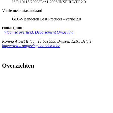
ISO 19115/2003/Cor.1:2006/INSPIRE-TG2.0
Versie metadatastandaard
GDI-Vlaanderen Best Practices - versie 2.0
contactpunt
Vlaamse overheid, Departement Omgeving
Koning Albert II-laan 15 bus 553
,
Brussel
,
1210
,
België
https://www.omgevingvlaanderen.be
Overzichten