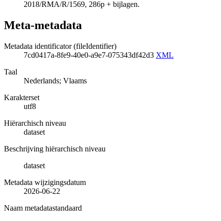
2018/RMA/R/1569, 286p + bijlagen.
Meta-metadata
Metadata identificator (fileIdentifier)
7cd0417a-8fe9-40e0-a9e7-075343df42d3
XML
Taal
Nederlands; Vlaams
Karakterset
utf8
Hiërarchisch niveau
dataset
Beschrijving hiërarchisch niveau
dataset
Metadata wijzigingsdatum
2026-06-22
Naam metadatastandaard