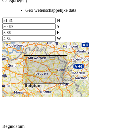
Categorie(en)
Geo wetenschappelijke data
N
S
E
W
Begindatum