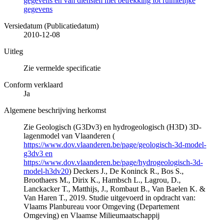
gegevens en van diensten met betrekking tot ruimtelijke
gegevens
Versiedatum (Publicatiedatum)
2010-12-08
Uitleg
Zie vermelde specificatie
Conform verklaard
Ja
Algemene beschrijving herkomst
Zie Geologisch (G3Dv3) en hydrogeologisch (H3D) 3D-
lagenmodel van Vlaanderen (
https://www.dov.vlaanderen.be/page/geologisch-3d-model-
g3dv3 en
https://www.dov.vlaanderen.be/page/hydrogeologisch-3d-
model-h3dv20
) Deckers J., De Koninck R., Bos S.,
Broothaers M., Dirix K., Hambsch L., Lagrou, D.,
Lanckacker T., Matthijs, J., Rombaut B., Van Baelen K. &
Van Haren T., 2019. Studie uitgevoerd in opdracht van:
Vlaams Planbureau voor Omgeving (Departement
Omgeving) en Vlaamse Milieumaatschappij