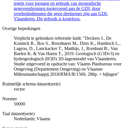
regels voor toegang en gebruik van geografische
gegevensbronnen toegevoegd aan de GDI, door
overheidsdiensten die geen deelnemer zijn aan GDI-
Vlaanderen. Dit gebruik is kosteloos.
Overige beperkingen
Verplicht te gebruiken referentie luidt: "Deckers J., De
Koninck R., Bos S., Broothaers M., Dirix K., Hambsch L.,
Lagrou, D., Lanckacker T., Matthijs, J., Rombaut B., Van
Baelen K. & Van Haren T., 2019. Geologisch (G3Dv3) en
hydrogeologisch (H3D) 3D-lagenmodel van Vlaanderen.
Studie uitgevoerd in opdracht van: Vlaams Planbureau voor
Omgeving (Departement Omgeving) en Vlaamse
Milieumaatschappij 2018/RMA/R/1569, 286p. + bijlagen"
Ruimtelijk schema dataset(serie)
vector
Noemer
50000
Taal dataset(serie)
Nederlands; Vlaams