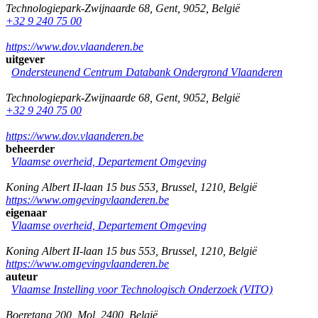
Technologiepark-Zwijnaarde 68
,
Gent
,
9052
,
België
+32 9 240 75 00
https://www.dov.vlaanderen.be
uitgever
Ondersteunend Centrum Databank Ondergrond Vlaanderen
Technologiepark-Zwijnaarde 68
,
Gent
,
9052
,
België
+32 9 240 75 00
https://www.dov.vlaanderen.be
beheerder
Vlaamse overheid, Departement Omgeving
Koning Albert II-laan 15 bus 553
,
Brussel
,
1210
,
België
https://www.omgevingvlaanderen.be
eigenaar
Vlaamse overheid, Departement Omgeving
Koning Albert II-laan 15 bus 553
,
Brussel
,
1210
,
België
https://www.omgevingvlaanderen.be
auteur
Vlaamse Instelling voor Technologisch Onderzoek (VITO)
Boeretang 200
,
Mol
,
2400
,
België