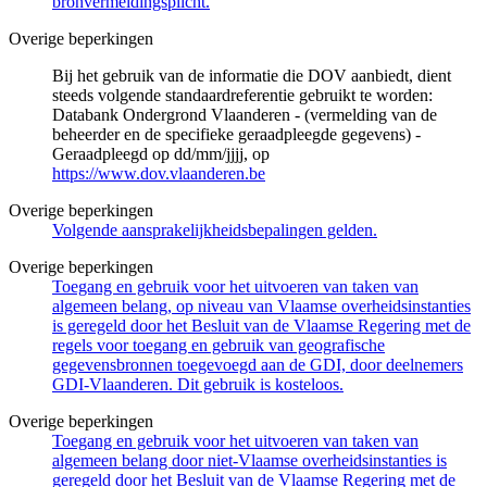
bronvermeldingsplicht.
Overige beperkingen
Bij het gebruik van de informatie die DOV aanbiedt, dient
steeds volgende standaardreferentie gebruikt te worden:
Databank Ondergrond Vlaanderen - (vermelding van de
beheerder en de specifieke geraadpleegde gegevens) -
Geraadpleegd op dd/mm/jjjj, op
https://www.dov.vlaanderen.be
Overige beperkingen
Volgende aansprakelijkheidsbepalingen gelden.
Overige beperkingen
Toegang en gebruik voor het uitvoeren van taken van
algemeen belang, op niveau van Vlaamse overheidsinstanties
is geregeld door het Besluit van de Vlaamse Regering met de
regels voor toegang en gebruik van geografische
gegevensbronnen toegevoegd aan de GDI, door deelnemers
GDI-Vlaanderen. Dit gebruik is kosteloos.
Overige beperkingen
Toegang en gebruik voor het uitvoeren van taken van
algemeen belang door niet-Vlaamse overheidsinstanties is
geregeld door het Besluit van de Vlaamse Regering met de