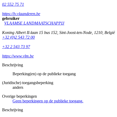
02 552 75 71
https://lv.vlaanderen.be
gebruiker
VLAAMSE LANDMAATSCHAPPIJ
Koning Albert II-laan 15 bus 152
,
Sint-Joost-ten-Node
,
1210
,
België
+32 (0)2 543 72 00
+32 2 543 73 97
https://www.vlm.be
Beschrijving
Beperking(en) op de publieke toegang
(Juridische) toegangsbeperking
anders
Overige beperkingen
Geen beperkingen op de publieke toegang.
Beschrijving