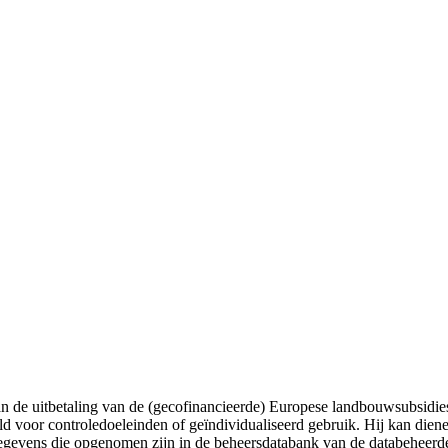
 van de uitbetaling van de (gecofinancieerde) Europese landbouwsubsid
d voor controledoeleinden of geïndividualiseerd gebruik. Hij kan diene
gegevens die opgenomen zijn in de beheersdatabank van de databeheerd