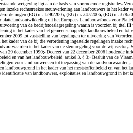
rstaande wetgeving ligt aan de basis van voornoemde registratie:- Ver
gen inzake rechtstreekse steunverlening aan landbouwers in het kader v
Verordeningen (EG) nr. 1290/2005, (EG) nr. 247/2006, (EG) nr. 378/20
r plattelandsontwikkeling uit het Europees Landbouwfonds voor Platt
oering van de bedrijfstoeslagregeling waarin is voorzien bij titel III
rlening in het kader van het gemeenschappelijk landbouwbeleid en tot v
ber 2009 tot vaststelling van bepalingen ter uitvoering van Verorden
 het kader van de bij die verordening ingestelde regelingen inzake rec
ndvoorwaarden in het kader van de steunregeling voor de wijnsector;- 
 wet van 29 december 1990;- Decreet van 22 december 2006 houdende inri
eleid en van het landbouwbeleid, artikel 3, § 3;- Besluit van de Vlaams
nregelingen voor landbouwers en tot toepassing van de randvoorwaarden
s en landbouwgrond in het kader van het meststoffenbeleid en van het 
identificatie van landbouwers, exploitaties en landbouwgrond in het ka