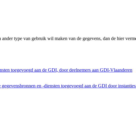
n ander type van gebruik wil maken van de gegevens, dan de hier verme
ensten toegevoegd aan de GDI, door deelnemers aan GDI-Vlaanderen
he gegevensbronnen en -diensten toegevoegd aan de GDI door instantie