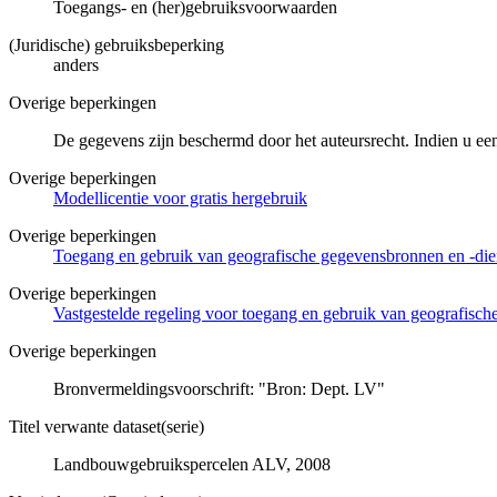
Toegangs- en (her)gebruiksvoorwaarden
(Juridische) gebruiksbeperking
anders
Overige beperkingen
De gegevens zijn beschermd door het auteursrecht. Indien u ee
Overige beperkingen
Modellicentie voor gratis hergebruik
Overige beperkingen
Toegang en gebruik van geografische gegevensbronnen en -di
Overige beperkingen
Vastgestelde regeling voor toegang en gebruik van geografisc
Overige beperkingen
Bronvermeldingsvoorschrift: "Bron: Dept. LV"
Titel verwante dataset(serie)
Landbouwgebruikspercelen ALV, 2008