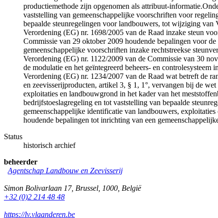
productiemethode zijn opgenomen als attribuut-informatie.Onde
vaststelling van gemeenschappelijke voorschriften voor regelin
bepaalde steunregelingen voor landbouwers, tot wijziging van 
Verordening (EG) nr. 1698/2005 van de Raad inzake steun voo
Commissie van 29 oktober 2009 houdende bepalingen voor de uitv
gemeenschappelijke voorschriften inzake rechtstreekse steunve
Verordening (EG) nr. 1122/2009 van de Commissie van 30 novem
de modulatie en het geïntegreerd beheers- en controlesysteem in
Verordening (EG) nr. 1234/2007 van de Raad wat betreft de ra
en zeevisserijproducten, artikel 3, § 1, 1°, vervangen bij de
exploitaties en landbouwgrond in het kader van het meststoffenb
bedrijfstoeslagregeling en tot vaststelling van bepaalde steu
gemeenschappelijke identificatie van landbouwers, exploitatie
houdende bepalingen tot inrichting van een gemeenschappelijke 
Status
historisch archief
beheerder
Agentschap Landbouw en Zeevisserij
Simon Bolivarlaan 17
,
Brussel
,
1000
,
België
+32 (0)2 214 48 48
https://lv.vlaanderen.be