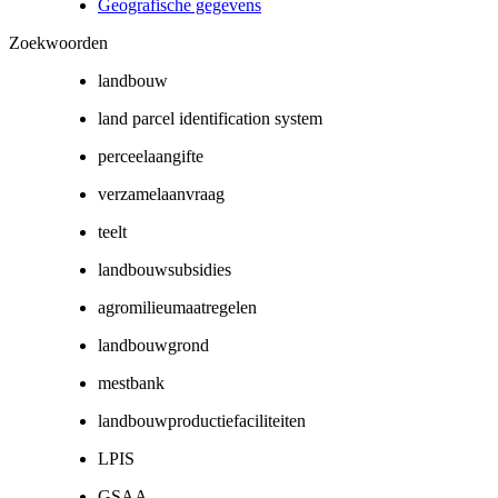
Geografische gegevens
Zoekwoorden
landbouw
land parcel identification system
perceelaangifte
verzamelaanvraag
teelt
landbouwsubsidies
agromilieumaatregelen
landbouwgrond
mestbank
landbouwproductiefaciliteiten
LPIS
GSAA