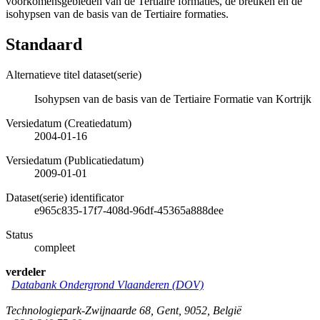
voorkomensgebieden van de Tertiaire formaties, de breuken en de
isohypsen van de basis van de Tertiaire formaties.
Standaard
Alternatieve titel dataset(serie)
Isohypsen van de basis van de Tertiaire Formatie van Kortrijk
Versiedatum (Creatiedatum)
2004-01-16
Versiedatum (Publicatiedatum)
2009-01-01
Dataset(serie) identificator
e965c835-17f7-408d-96df-45365a888dee
Status
compleet
verdeler
Databank Ondergrond Vlaanderen (DOV)
Technologiepark-Zwijnaarde 68
,
Gent
,
9052
,
België