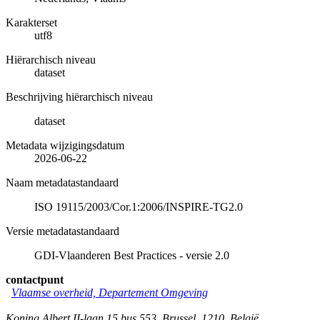
Karakterset
utf8
Hiërarchisch niveau
dataset
Beschrijving hiërarchisch niveau
dataset
Metadata wijzigingsdatum
2026-06-22
Naam metadatastandaard
ISO 19115/2003/Cor.1:2006/INSPIRE-TG2.0
Versie metadatastandaard
GDI-Vlaanderen Best Practices - versie 2.0
contactpunt
Vlaamse overheid, Departement Omgeving
Koning Albert II-laan 15 bus 553
,
Brussel
,
1210
,
België