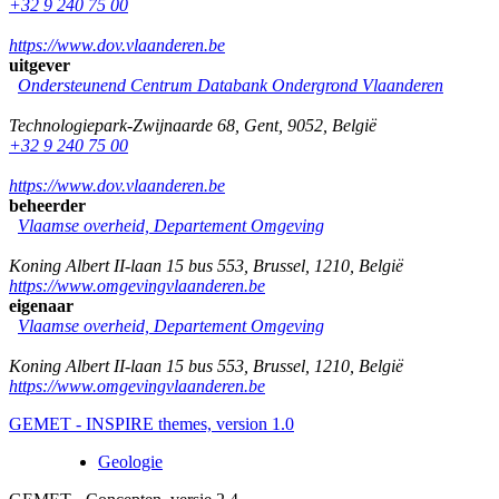
+32 9 240 75 00
https://www.dov.vlaanderen.be
uitgever
Ondersteunend Centrum Databank Ondergrond Vlaanderen
Technologiepark-Zwijnaarde 68
,
Gent
,
9052
,
België
+32 9 240 75 00
https://www.dov.vlaanderen.be
beheerder
Vlaamse overheid, Departement Omgeving
Koning Albert II-laan 15 bus 553
,
Brussel
,
1210
,
België
https://www.omgevingvlaanderen.be
eigenaar
Vlaamse overheid, Departement Omgeving
Koning Albert II-laan 15 bus 553
,
Brussel
,
1210
,
België
https://www.omgevingvlaanderen.be
GEMET - INSPIRE themes, version 1.0
Geologie