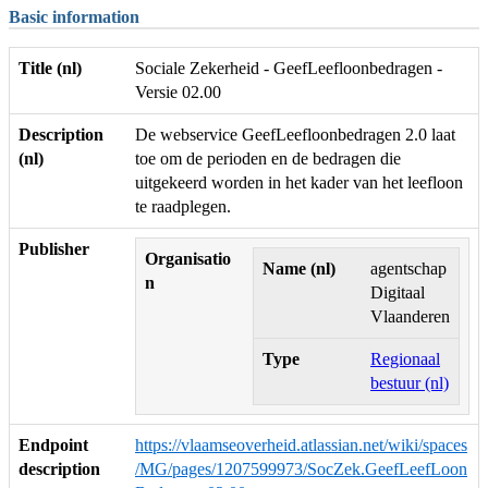
Basic information
Title (nl)
Sociale Zekerheid - GeefLeefloonbedragen -
Versie 02.00
Description
De webservice GeefLeefloonbedragen 2.0 laat
(nl)
toe om de perioden en de bedragen die
uitgekeerd worden in het kader van het leefloon
te raadplegen.
Publisher
Organisatio
Name (nl)
agentschap
n
Digitaal
Vlaanderen
Type
Regionaal
bestuur (nl)
Endpoint
https://vlaamseoverheid.atlassian.net/wiki/spaces
description
/MG/pages/1207599973/SocZek.GeefLeefLoon