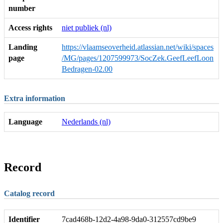
number
Access rights
niet publiek (nl)
Landing
https://vlaamseoverheid.atlassian.net/wiki/spaces
page
/MG/pages/1207599973/SocZek.GeefLeefLoon
Bedragen-02.00
Extra information
Language
Nederlands (nl)
Record
Catalog record
Identifier
7cad468b-12d2-4a98-9da0-312557cd9be9