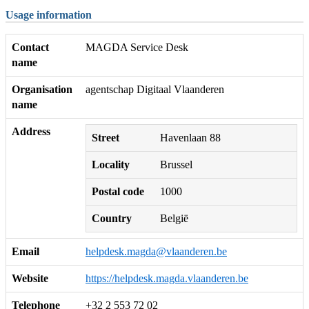
Usage information
Contact
MAGDA Service Desk
name
Organisation
agentschap Digitaal Vlaanderen
name
Address
Street
Havenlaan 88
Locality
Brussel
Postal code
1000
Country
België
Email
helpdesk.magda@vlaanderen.be
Website
https://helpdesk.magda.vlaanderen.be
Telephone
+32 2 553 72 02