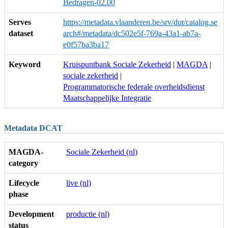
Bedragen-02.00
Serves
https://metadata.vlaanderen.be/srv/dut/catalog.se
dataset
arch#/metadata/dc502e5f-769a-43a1-ab7a-
e0f57ba3ba17
Keyword
Kruispuntbank Sociale Zekerheid
|
MAGDA
|
sociale zekerheid
|
Programmatorische federale overheidsdienst
Maatschappelijke Integratie
Metadata DCAT
MAGDA-
Sociale Zekerheid (nl)
category
Lifecycle
live (nl)
phase
Development
productie (nl)
status