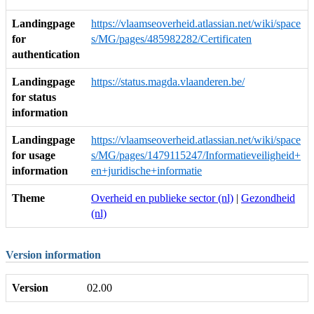
Landingpage
https://vlaamseoverheid.atlassian.net/wiki/space
for
s/MG/pages/485982282/Certificaten
authentication
Landingpage
https://status.magda.vlaanderen.be/
for status
information
Landingpage
https://vlaamseoverheid.atlassian.net/wiki/space
for usage
s/MG/pages/1479115247/Informatieveiligheid+
information
en+juridische+informatie
Theme
Overheid en publieke sector (nl)
|
Gezondheid
(nl)
Version information
Version
02.00