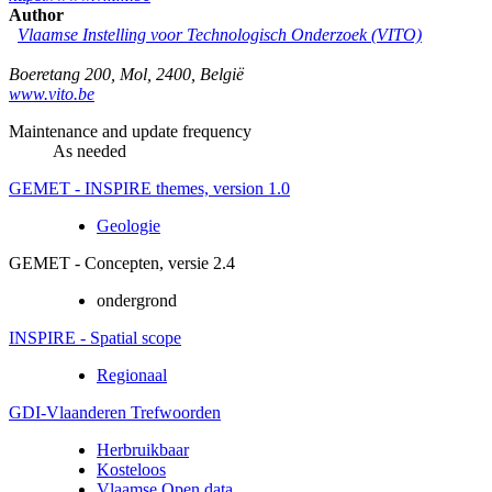
Author
Vlaamse Instelling voor Technologisch Onderzoek (VITO)
Boeretang 200
,
Mol
,
2400
,
België
www.vito.be
Maintenance and update frequency
As needed
GEMET - INSPIRE themes, version 1.0
Geologie
GEMET - Concepten, versie 2.4
ondergrond
INSPIRE - Spatial scope
Regionaal
GDI-Vlaanderen Trefwoorden
Herbruikbaar
Kosteloos
Vlaamse Open data