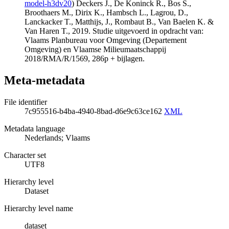
model-h3dv20
) Deckers J., De Koninck R., Bos S.,
Broothaers M., Dirix K., Hambsch L., Lagrou, D.,
Lanckacker T., Matthijs, J., Rombaut B., Van Baelen K. &
Van Haren T., 2019. Studie uitgevoerd in opdracht van:
Vlaams Planbureau voor Omgeving (Departement
Omgeving) en Vlaamse Milieumaatschappij
2018/RMA/R/1569, 286p + bijlagen.
Meta-metadata
File identifier
7c955516-b4ba-4940-8bad-d6e9c63ce162
XML
Metadata language
Nederlands; Vlaams
Character set
UTF8
Hierarchy level
Dataset
Hierarchy level name
dataset