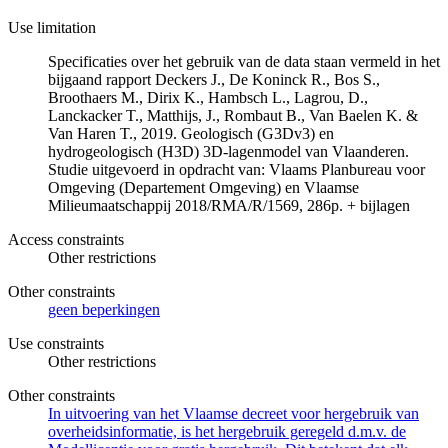
Use limitation
Specificaties over het gebruik van de data staan vermeld in het
bijgaand rapport Deckers J., De Koninck R., Bos S.,
Broothaers M., Dirix K., Hambsch L., Lagrou, D.,
Lanckacker T., Matthijs, J., Rombaut B., Van Baelen K. &
Van Haren T., 2019. Geologisch (G3Dv3) en
hydrogeologisch (H3D) 3D-lagenmodel van Vlaanderen.
Studie uitgevoerd in opdracht van: Vlaams Planbureau voor
Omgeving (Departement Omgeving) en Vlaamse
Milieumaatschappij 2018/RMA/R/1569, 286p. + bijlagen
Access constraints
Other restrictions
Other constraints
geen beperkingen
Use constraints
Other restrictions
Other constraints
In uitvoering van het Vlaamse decreet voor hergebruik van
overheidsinformatie, is het hergebruik geregeld d.m.v. de