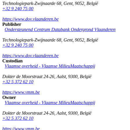
Technologiepark-Zwijnaarde 68
,
Gent
,
9052
,
België
+32 9 240 75 00
https://www.dov.vlaanderen.be
Publisher
Ondersteunend Centrum Databank Ondergrond Vlaanderen
Technologiepark-Zwijnaarde 68
,
Gent
,
9052
,
België
+32 9 240 75 00
https://www.dov.vlaanderen.be
Custodian
Vlaamse overheid - Vlaamse MilieuMaatschappij
Dokter de Moorstraat 24-26
,
Aalst
,
9300
,
België
+32 5 372 62 10
https://www.vmm.be
Owner
Vlaamse overheid - Vlaamse MilieuMaatschappij
Dokter de Moorstraat 24-26
,
Aalst
,
9300
,
België
+32 5 372 62 10
https://www.vmm.be