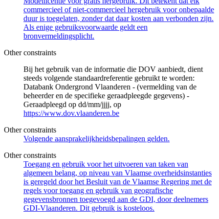
Modellicentie voor gratis hergebruik. Dit betekent dat elk
commercieel of niet-commercieel hergebruik voor onbepaalde
duur is toegelaten, zonder dat daar kosten aan verbonden zijn.
Als enige gebruiksvoorwaarde geldt een
bronvermeldingsplicht.
Other constraints
Bij het gebruik van de informatie die DOV aanbiedt, dient
steeds volgende standaardreferentie gebruikt te worden:
Databank Ondergrond Vlaanderen - (vermelding van de
beheerder en de specifieke geraadpleegde gegevens) -
Geraadpleegd op dd/mm/jjjj, op
https://www.dov.vlaanderen.be
Other constraints
Volgende aansprakelijkheidsbepalingen gelden.
Other constraints
Toegang en gebruik voor het uitvoeren van taken van
algemeen belang, op niveau van Vlaamse overheidsinstanties
is geregeld door het Besluit van de Vlaamse Regering met de
regels voor toegang en gebruik van geografische
gegevensbronnen toegevoegd aan de GDI, door deelnemers
GDI-Vlaanderen. Dit gebruik is kosteloos.