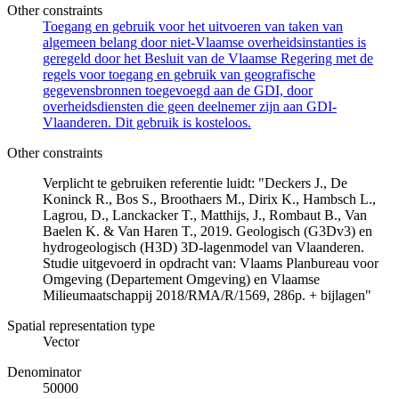
Other constraints
Toegang en gebruik voor het uitvoeren van taken van
algemeen belang door niet-Vlaamse overheidsinstanties is
geregeld door het Besluit van de Vlaamse Regering met de
regels voor toegang en gebruik van geografische
gegevensbronnen toegevoegd aan de GDI, door
overheidsdiensten die geen deelnemer zijn aan GDI-
Vlaanderen. Dit gebruik is kosteloos.
Other constraints
Verplicht te gebruiken referentie luidt: "Deckers J., De
Koninck R., Bos S., Broothaers M., Dirix K., Hambsch L.,
Lagrou, D., Lanckacker T., Matthijs, J., Rombaut B., Van
Baelen K. & Van Haren T., 2019. Geologisch (G3Dv3) en
hydrogeologisch (H3D) 3D-lagenmodel van Vlaanderen.
Studie uitgevoerd in opdracht van: Vlaams Planbureau voor
Omgeving (Departement Omgeving) en Vlaamse
Milieumaatschappij 2018/RMA/R/1569, 286p. + bijlagen"
Spatial representation type
Vector
Denominator
50000