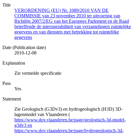
Title
VERORDENING (EU) Nr. 1089/2010 VAN DE
COMMISSIE van 23 november 2010 ter uitvoering van
Richtlijn 2007/2/EG van het Europees Parlement en de Raad
betreffende de interoperabiliteit van verzamelingen ruimtelijke
gegevens en van diensten met betrekking tot ruimtelijke
gegevens
Date (Publication date)
2010-12-08
Explanation
Zie vermelde specificatie
Pass
Yes
Statement
Zie Geologisch (G3Dv3) en hydrogeologisch (H3D) 3D-
lagenmodel van Vlaanderen (
https://www.dov.vlaanderen.be/page/geologisch-3d-model-
g3dv3 en
https://www.dov.vlaanderen.be/page/hydrogeologisch-3d-