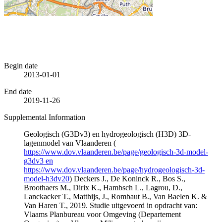
Begin date
2013-01-01
End date
2019-11-26
Supplemental Information
Geologisch (G3Dv3) en hydrogeologisch (H3D) 3D-
lagenmodel van Vlaanderen (
https://www.dov.vlaanderen.be/page/geologisch-3d-model-
g3dv3 en
https://www.dov.vlaanderen.be/page/hydrogeologisch-3d-
model-h3dv20
) Deckers J., De Koninck R., Bos S.,
Broothaers M., Dirix K., Hambsch L., Lagrou, D.,
Lanckacker T., Matthijs, J., Rombaut B., Van Baelen K. &
Van Haren T., 2019. Studie uitgevoerd in opdracht van:
Vlaams Planbureau voor Omgeving (Departement