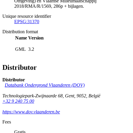
Omgeving) en Vlaamse Milieumaatschappij
2018/RMA/R/1569, 286p + bijlagen.
Unique resource identifier
EPSG:31370
Distribution format
Name
Version
GML
3.2
Distributor
Distributor
Databank Ondergrond Vlaanderen (DOV)
Technologiepark-Zwijnaarde 68
,
Gent
,
9052
,
België
+32 9 240 75 00
https://www.dov.vlaanderen.be
Fees
Gratis