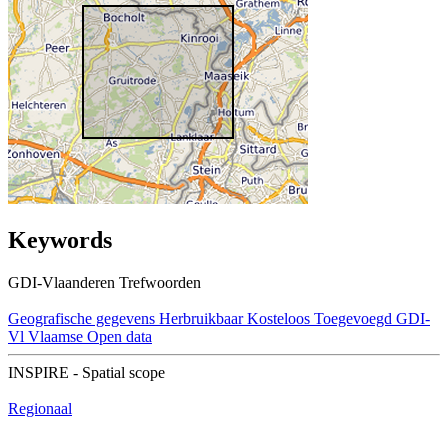
Keywords
GDI-Vlaanderen Trefwoorden
Geografische gegevens
Herbruikbaar
Kosteloos
Toegevoegd GDI-
Vl
Vlaamse Open data
INSPIRE - Spatial scope
Regionaal