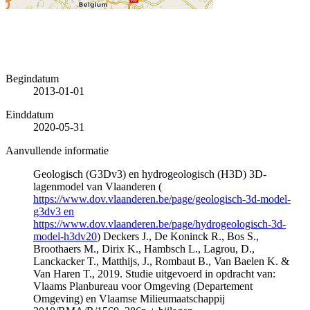
Begindatum
2013-01-01
Einddatum
2020-05-31
Aanvullende informatie
Geologisch (G3Dv3) en hydrogeologisch (H3D) 3D-
lagenmodel van Vlaanderen (
https://www.dov.vlaanderen.be/page/geologisch-3d-model-
g3dv3 en
https://www.dov.vlaanderen.be/page/hydrogeologisch-3d-
model-h3dv20
) Deckers J., De Koninck R., Bos S.,
Broothaers M., Dirix K., Hambsch L., Lagrou, D.,
Lanckacker T., Matthijs, J., Rombaut B., Van Baelen K. &
Van Haren T., 2019. Studie uitgevoerd in opdracht van:
Vlaams Planbureau voor Omgeving (Departement
Omgeving) en Vlaamse Milieumaatschappij