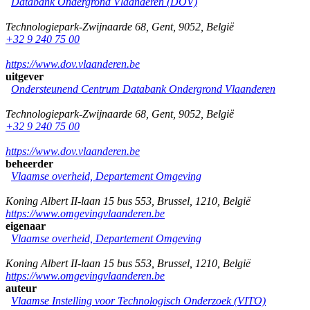
Databank Ondergrond Vlaanderen (DOV)
Technologiepark-Zwijnaarde 68
,
Gent
,
9052
,
België
+32 9 240 75 00
https://www.dov.vlaanderen.be
uitgever
Ondersteunend Centrum Databank Ondergrond Vlaanderen
Technologiepark-Zwijnaarde 68
,
Gent
,
9052
,
België
+32 9 240 75 00
https://www.dov.vlaanderen.be
beheerder
Vlaamse overheid, Departement Omgeving
Koning Albert II-laan 15 bus 553
,
Brussel
,
1210
,
België
https://www.omgevingvlaanderen.be
eigenaar
Vlaamse overheid, Departement Omgeving
Koning Albert II-laan 15 bus 553
,
Brussel
,
1210
,
België
https://www.omgevingvlaanderen.be
auteur
Vlaamse Instelling voor Technologisch Onderzoek (VITO)