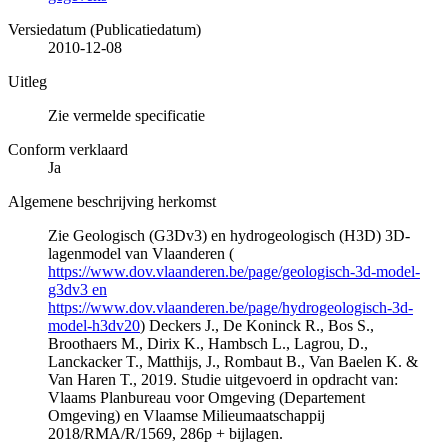
Versiedatum (Publicatiedatum)
2010-12-08
Uitleg
Zie vermelde specificatie
Conform verklaard
Ja
Algemene beschrijving herkomst
Zie Geologisch (G3Dv3) en hydrogeologisch (H3D) 3D-
lagenmodel van Vlaanderen (
https://www.dov.vlaanderen.be/page/geologisch-3d-model-
g3dv3 en
https://www.dov.vlaanderen.be/page/hydrogeologisch-3d-
model-h3dv20
) Deckers J., De Koninck R., Bos S.,
Broothaers M., Dirix K., Hambsch L., Lagrou, D.,
Lanckacker T., Matthijs, J., Rombaut B., Van Baelen K. &
Van Haren T., 2019. Studie uitgevoerd in opdracht van:
Vlaams Planbureau voor Omgeving (Departement
Omgeving) en Vlaamse Milieumaatschappij
2018/RMA/R/1569, 286p + bijlagen.