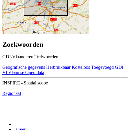
Zoekwoorden
GDI-Vlaanderen Trefwoorden
Geografische gegevens
Herbruikbaar
Kosteloos
Toegevoegd GDI-
Vl
Vlaamse Open data
INSPIRE - Spatial scope
Regionaal
Over