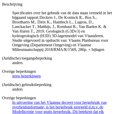
Beschrijving
Specificaties over het gebruik van de data staan vermeld in het
bijgaand rapport Deckers J., De Koninck R., Bos S.,
Broothaers M., Dirix K., Hambsch L., Lagrou, D.,
Lanckacker T., Matthijs, J., Rombaut B., Van Baelen K. &
Van Haren T., 2019. Geologisch (G3Dv3) en
hydrogeologisch (H3D) 3D-lagenmodel van Vlaanderen.
Studie uitgevoerd in opdracht van: Vlaams Planbureau voor
Omgeving (Departement Omgeving) en Vlaamse
Milieumaatschappij 2018/RMA/R/1569, 286p. + bijlagen
(Juridische) toegangsbeperking
anders
Overige beperkingen
geen beperkingen
(Juridische) gebruiksbeperking
anders
Overige beperkingen
In uitvoering van het Vlaamse decreet voor hergebruik van
overheidsinformatie, is het hergebruik geregeld d.m.v. de
Modellicentie voor gratis hergebruik. Dit betekent dat elk