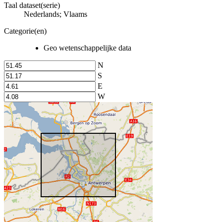
Taal dataset(serie)
Nederlands; Vlaams
Categorie(en)
Geo wetenschappelijke data
N
S
E
W