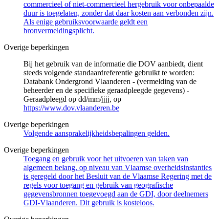
commercieel of niet-commercieel hergebruik voor onbepaalde
duur is toegelaten, zonder dat daar kosten aan verbonden zijn.
Als enige gebruiksvoorwaarde geldt een
bronvermeldingsplicht.
Overige beperkingen
Bij het gebruik van de informatie die DOV aanbiedt, dient
steeds volgende standaardreferentie gebruikt te worden:
Databank Ondergrond Vlaanderen - (vermelding van de
beheerder en de specifieke geraadpleegde gegevens) -
Geraadpleegd op dd/mm/jjjj, op
https://www.dov.vlaanderen.be
Overige beperkingen
Volgende aansprakelijkheidsbepalingen gelden.
Overige beperkingen
Toegang en gebruik voor het uitvoeren van taken van
algemeen belang, op niveau van Vlaamse overheidsinstanties
is geregeld door het Besluit van de Vlaamse Regering met de
regels voor toegang en gebruik van geografische
gegevensbronnen toegevoegd aan de GDI, door deelnemers
GDI-Vlaanderen. Dit gebruik is kosteloos.