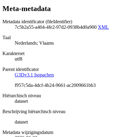
Meta-metadata
Metadata identificator (fileIdentifier)
7c5b2a55-a404-4fe2-97d2-0938b4d0a900
XML
Taal
Nederlands; Vlaams
Karakterset
utf8
Parent identificator
G3Dv3.1 Isopachen
f957c5da-4dcf-4b24-9661-ac2009661bb3
Hiërarchisch niveau
dataset
Beschrijving hiërarchisch niveau
dataset
Metadata wijzigingsdatum