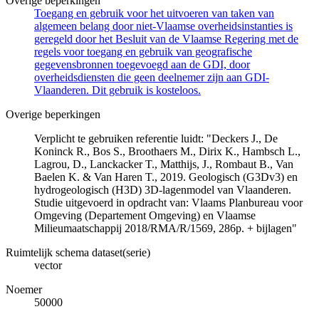
Overige beperkingen
Toegang en gebruik voor het uitvoeren van taken van
algemeen belang door niet-Vlaamse overheidsinstanties is
geregeld door het Besluit van de Vlaamse Regering met de
regels voor toegang en gebruik van geografische
gegevensbronnen toegevoegd aan de GDI, door
overheidsdiensten die geen deelnemer zijn aan GDI-
Vlaanderen. Dit gebruik is kosteloos.
Overige beperkingen
Verplicht te gebruiken referentie luidt: "Deckers J., De
Koninck R., Bos S., Broothaers M., Dirix K., Hambsch L.,
Lagrou, D., Lanckacker T., Matthijs, J., Rombaut B., Van
Baelen K. & Van Haren T., 2019. Geologisch (G3Dv3) en
hydrogeologisch (H3D) 3D-lagenmodel van Vlaanderen.
Studie uitgevoerd in opdracht van: Vlaams Planbureau voor
Omgeving (Departement Omgeving) en Vlaamse
Milieumaatschappij 2018/RMA/R/1569, 286p. + bijlagen"
Ruimtelijk schema dataset(serie)
vector
Noemer
50000