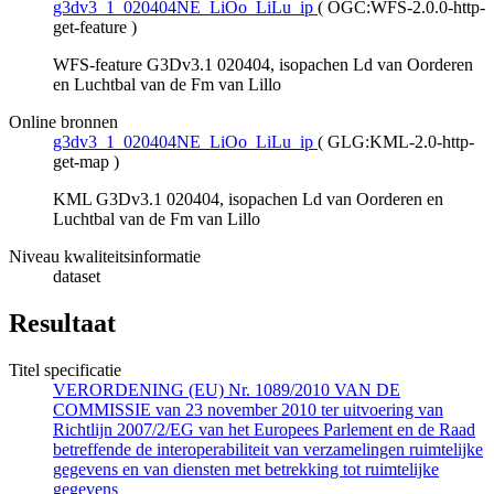
g3dv3_1_020404NE_LiOo_LiLu_ip
(
OGC:WFS-2.0.0-http-
get-feature
)
WFS-feature G3Dv3.1 020404, isopachen Ld van Oorderen
en Luchtbal van de Fm van Lillo
Online bronnen
g3dv3_1_020404NE_LiOo_LiLu_ip
(
GLG:KML-2.0-http-
get-map
)
KML G3Dv3.1 020404, isopachen Ld van Oorderen en
Luchtbal van de Fm van Lillo
Niveau kwaliteitsinformatie
dataset
Resultaat
Titel specificatie
VERORDENING (EU) Nr. 1089/2010 VAN DE
COMMISSIE van 23 november 2010 ter uitvoering van
Richtlijn 2007/2/EG van het Europees Parlement en de Raad
betreffende de interoperabiliteit van verzamelingen ruimtelijke
gegevens en van diensten met betrekking tot ruimtelijke
gegevens