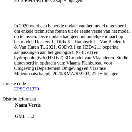
2018/RMA/R/1569, 286p + bijlagen.
In 2020 werd een beperkte update van het model uitgevoerd
om enkele technische fouten uit de eerste versie van het model
op te lossen. Deze update had geen inhoudelijke impact op
het model. Deckers J., Dirix K., Hambsch L., Van Baelen K.
& Van Haren T., 2021. G3Dv3.1 en H3Dv2.1: beperkte
aanpassingen aan het geologisch (G3Dv3) en
hydrogeologisch (H3Dv2) 3D-model van Vlaanderen. Studie
uitgevoerd in opdracht van: Vlaams Planbureau voor
Omgeving (Departement Omgeving) en Vlaamse
Milieumaatschappij. 2020/RMA/R/2203, 25p + bijlagen.
Unieke code
EPSG:31370
Distributieformaat
Naam
Versie
GML
3.2