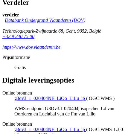
Verdeler
verdeler
Databank Ondergrond Vlaanderen (DOV)
Technologiepark-Zwijnaarde 68
,
Gent
,
9052
,
België
+32 9 240 75 00
https://www.dov.vlaanderen.be
Prijsinformatie
Gratis
Digitale leveringsopties
Online bronnen
g3dv3_1_020404NE_LiOo_LiLu_ip
(
OGC:WMS
)
WMS-endpoint G3Dv3.1 020404, isopachen Ld van
Oorderen en Luchtbal van de Fm van Lillo
Online bronnen
g3dv3_1_020404NE_LiOo_LiLu_ip
(
OGC:WMS-1.3.0-