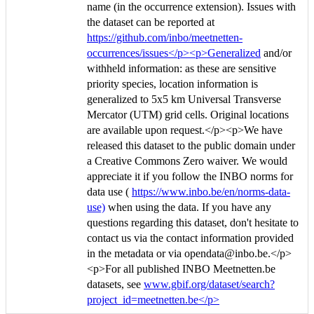
name (in the occurrence extension). Issues with
the dataset can be reported at
https://github.com/inbo/meetnetten-
occurrences/issues</p><p>Generalized
and/or
withheld information: as these are sensitive
priority species, location information is
generalized to 5x5 km Universal Transverse
Mercator (UTM) grid cells. Original locations
are available upon request.</p><p>We have
released this dataset to the public domain under
a Creative Commons Zero waiver. We would
appreciate it if you follow the INBO norms for
data use (
https://www.inbo.be/en/norms-data-
use)
when using the data. If you have any
questions regarding this dataset, don't hesitate to
contact us via the contact information provided
in the metadata or via opendata@inbo.be.</p>
<p>For all published INBO Meetnetten.be
datasets, see
www.gbif.org/dataset/search?
project_id=meetnetten.be</p>