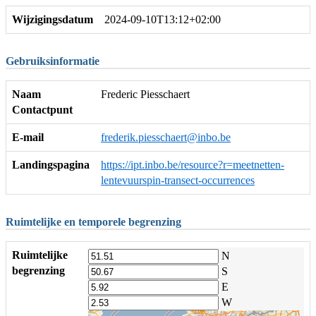
Wijzigingsdatum
2024-09-10T13:12+02:00
Gebruiksinformatie
Naam
Frederic Piesschaert
Contactpunt
E-mail
frederik.piesschaert@inbo.be
Landingspagina
https://ipt.inbo.be/resource?r=meetnetten-
lentevuurspin-transect-occurrences
Ruimtelijke en temporele begrenzing
Ruimtelijke
N
begrenzing
S
E
W