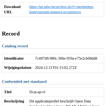
Download
https://ipt.inbo.be/archive.do?r=meetnetten-
URL
lentevuurspin-transect-occurrences
Record
Cataloog record
Identificator
7c4ff7d9-980c-306e-959a-e75e2cb08dd8
Wijzigingsdatum
2024-12-11T01:15:02.272Z
Conformiteit met standaard
Titel
Dcat-ap-vl
Beschrijving
Dit applicatieprofiel beschrijft Open Data