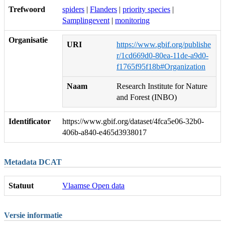
Trefwoord
spiders
|
Flanders
|
priority species
|
Samplingevent
|
monitoring
Organisatie
URI
https://www.gbif.org/publishe
r/1cd669d0-80ea-11de-a9d0-
f1765f95f18b#Organization
Naam
Research Institute for Nature
and Forest (INBO)
Identificator
https://www.gbif.org/dataset/4fca5e06-32b0-
406b-a840-e465d3938017
Metadata DCAT
Statuut
Vlaamse Open data
Versie informatie