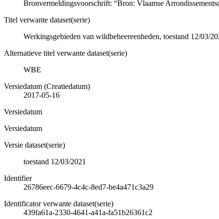
Bronvermeldingsvoorschrift: “Bron: Vlaamse Arrondissements
Titel verwante dataset(serie)
Werkingsgebieden van wildbeheereenheden, toestand 12/03/2
Alternatieve titel verwante dataset(serie)
WBE
Versiedatum (Creatiedatum)
2017-05-16
Versiedatum
Versiedatum
Versie dataset(serie)
toestand 12/03/2021
Identifier
26786eec-6679-4c4c-8ed7-be4a471c3a29
Identificator verwante dataset(serie)
439fa61a-2330-4641-a41a-fa51b26361c2