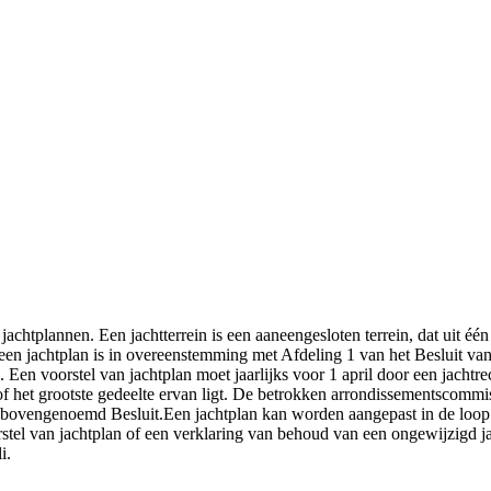
chtplannen. Een jachtterrein is een aaneengesloten terrein, dat uit éé
 een jachtplan is in overeenstemming met Afdeling 1 van het Besluit v
. Een voorstel van jachtplan moet jaarlijks voor 1 april door een jacht
f het grootste gedeelte ervan ligt. De betrokken arrondissementscommissa
n bovengenoemd Besluit.Een jachtplan kan worden aangepast in de loop 
stel van jachtplan of een verklaring van behoud van een ongewijzigd ja
i.