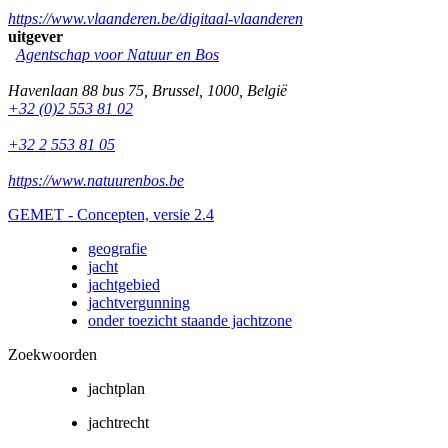
https://www.vlaanderen.be/digitaal-vlaanderen
uitgever
Agentschap voor Natuur en Bos
Havenlaan 88 bus 75
,
Brussel
,
1000
,
België
+32 (0)2 553 81 02
+32 2 553 81 05
https://www.natuurenbos.be
GEMET - Concepten, versie 2.4
geografie
jacht
jachtgebied
jachtvergunning
onder toezicht staande jachtzone
Zoekwoorden
jachtplan
jachtrecht