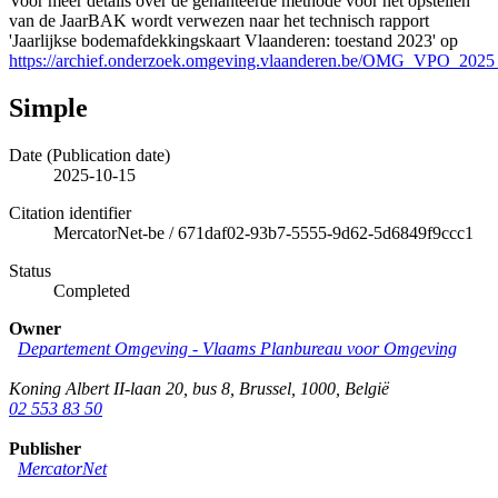
Voor meer details over de gehanteerde methode voor het opstellen
van de JaarBAK wordt verwezen naar het technisch rapport
'Jaarlijkse bodemafdekkingskaart Vlaanderen: toestand 2023' op
https://archief.onderzoek.omgeving.vlaanderen.be/OMG_VPO_2025
Simple
Date (Publication date)
2025-10-15
Citation identifier
MercatorNet-be
/
671daf02-93b7-5555-9d62-5d6849f9ccc1
Status
Completed
Owner
Departement Omgeving - Vlaams Planbureau voor Omgeving
Koning Albert II-laan 20, bus 8
,
Brussel
,
1000
,
België
02 553 83 50
Publisher
MercatorNet