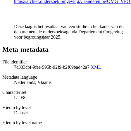
https://archief.onderzoek.omgeving.vlaanderen.be/OMG_VP
Deze laag is het resultaat van een studie in het kader van de
departementale onderzoeksagenda Departement Omgeving
voor begrotingsjaar 2025.
Meta-metadata
File identifier
7c333cbf-9fee-595b-92f9-b2f69bad42a7
XML
Metadata language
Nederlands; Vlaams
Character set
UTF8
Hierarchy level
Dataset
Hierarchy level name