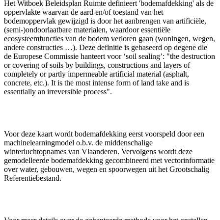
Het Witboek Beleidsplan Ruimte definieert 'bodemafdekking' als de
oppervlakte waarvan de aard en/of toestand van het
bodemoppervlak gewijzigd is door het aanbrengen van artificiële,
(semi-)ondoorlaatbare materialen, waardoor essentiële
ecosysteemfuncties van de bodem verloren gaan (woningen, wegen,
andere constructies …). Deze definitie is gebaseerd op degene die
de Europese Commissie hanteert voor ‘soil sealing’: "the destruction
or covering of soils by buildings, constructions and layers of
completely or partly impermeable artificial material (asphalt,
concrete, etc.). It is the most intense form of land take and is
essentially an irreversible process".
Voor deze kaart wordt bodemafdekking eerst voorspeld door een
machinelearningmodel o.b.v. de middenschalige
winterluchtopnames van Vlaanderen. Vervolgens wordt deze
gemodelleerde bodemafdekking gecombineerd met vectorinformatie
over water, gebouwen, wegen en spoorwegen uit het Grootschalig
Referentiebestand.