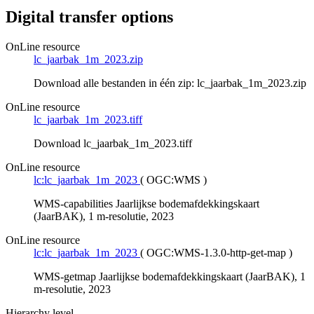
Digital transfer options
OnLine resource
lc_jaarbak_1m_2023.zip
Download alle bestanden in één zip: lc_jaarbak_1m_2023.zip
OnLine resource
lc_jaarbak_1m_2023.tiff
Download lc_jaarbak_1m_2023.tiff
OnLine resource
lc:lc_jaarbak_1m_2023
(
OGC:WMS
)
WMS-capabilities Jaarlijkse bodemafdekkingskaart
(JaarBAK), 1 m-resolutie, 2023
OnLine resource
lc:lc_jaarbak_1m_2023
(
OGC:WMS-1.3.0-http-get-map
)
WMS-getmap Jaarlijkse bodemafdekkingskaart (JaarBAK), 1
m-resolutie, 2023
Hierarchy level