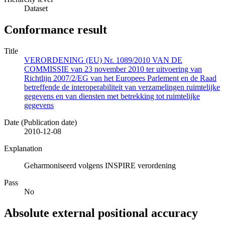
Dataset
Conformance result
Title
VERORDENING (EU) Nr. 1089/2010 VAN DE
COMMISSIE van 23 november 2010 ter uitvoering van
Richtlijn 2007/2/EG van het Europees Parlement en de Raad
betreffende de interoperabiliteit van verzamelingen ruimtelijke
gegevens en van diensten met betrekking tot ruimtelijke
gegevens
Date (Publication date)
2010-12-08
Explanation
Geharmoniseerd volgens INSPIRE verordening
Pass
No
Absolute external positional accuracy