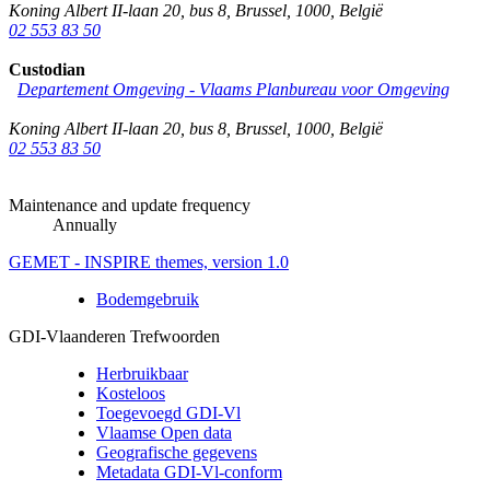
Koning Albert II-laan 20, bus 8
,
Brussel
,
1000
,
België
02 553 83 50
Custodian
Departement Omgeving - Vlaams Planbureau voor Omgeving
Koning Albert II-laan 20, bus 8
,
Brussel
,
1000
,
België
02 553 83 50
Maintenance and update frequency
Annually
GEMET - INSPIRE themes, version 1.0
Bodemgebruik
GDI-Vlaanderen Trefwoorden
Herbruikbaar
Kosteloos
Toegevoegd GDI-Vl
Vlaamse Open data
Geografische gegevens
Metadata GDI-Vl-conform