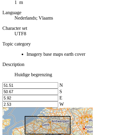
1 m
Language
Nederlands; Vlaams
Character set
UTF8
Topic category
Imagery base maps earth cover
Description
Huidige begrenzing
N
S
E
W