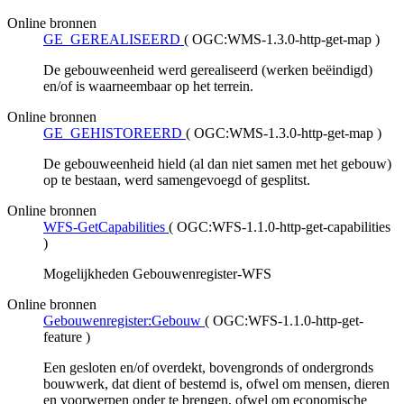
Online bronnen
GE_GEREALISEERD
(
OGC:WMS-1.3.0-http-get-map
)
De gebouweenheid werd gerealiseerd (werken beëindigd)
en/of is waarneembaar op het terrein.
Online bronnen
GE_GEHISTOREERD
(
OGC:WMS-1.3.0-http-get-map
)
De gebouweenheid hield (al dan niet samen met het gebouw)
op te bestaan, werd samengevoegd of gesplitst.
Online bronnen
WFS-GetCapabilities
(
OGC:WFS-1.1.0-http-get-capabilities
)
Mogelijkheden Gebouwenregister-WFS
Online bronnen
Gebouwenregister:Gebouw
(
OGC:WFS-1.1.0-http-get-
feature
)
Een gesloten en/of overdekt, bovengronds of ondergronds
bouwwerk, dat dient of bestemd is, ofwel om mensen, dieren
en voorwerpen onder te brengen, ofwel om economische