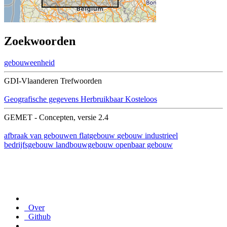
Zoekwoorden
gebouweenheid
GDI-Vlaanderen Trefwoorden
Geografische gegevens
Herbruikbaar
Kosteloos
GEMET - Concepten, versie 2.4
afbraak van gebouwen
flatgebouw
gebouw
industrieel
bedrijfsgebouw
landbouwgebouw
openbaar gebouw
Over
Github