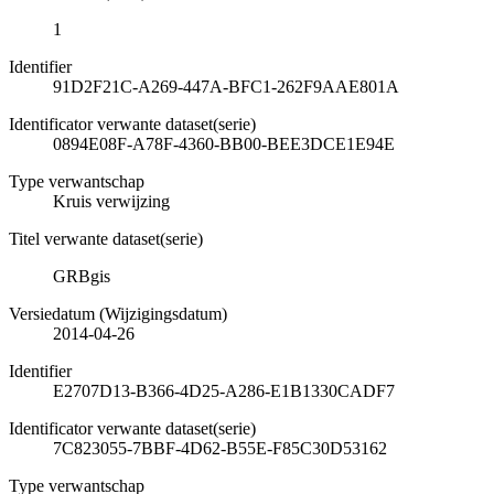
1
Identifier
91D2F21C-A269-447A-BFC1-262F9AAE801A
Identificator verwante dataset(serie)
0894E08F-A78F-4360-BB00-BEE3DCE1E94E
Type verwantschap
Kruis verwijzing
Titel verwante dataset(serie)
GRBgis
Versiedatum (Wijzigingsdatum)
2014-04-26
Identifier
E2707D13-B366-4D25-A286-E1B1330CADF7
Identificator verwante dataset(serie)
7C823055-7BBF-4D62-B55E-F85C30D53162
Type verwantschap