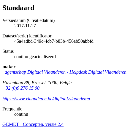
Standaard
Versiedatum (Creatiedatum)
2017-11-27
Dataset(serie) identificator
45a4adbd-349c-4cb7-b83b-456ab50abbfd
Status
continu geactualiseerd
maker
agentschap Digitaal Vlaanderen -
Helpdesk Digitaal Vlaanderen
Havenlaan 88
,
Brussel
,
1000
,
België
+32 (0)9 276 15 00
https://www.vlaanderen.be/digitaal-vlaanderen
Frequentie
continu
GEMET - Concepten, versie 2.4