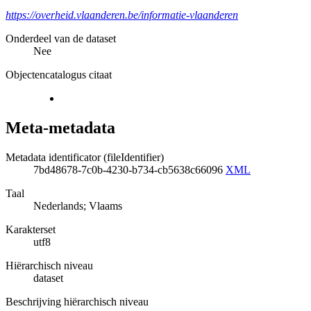
https://overheid.vlaanderen.be/informatie-vlaanderen
Onderdeel van de dataset
Nee
Objectencatalogus citaat
Meta-metadata
Metadata identificator (fileIdentifier)
7bd48678-7c0b-4230-b734-cb5638c66096
XML
Taal
Nederlands; Vlaams
Karakterset
utf8
Hiërarchisch niveau
dataset
Beschrijving hiërarchisch niveau