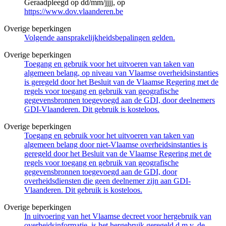
Geraadpleegd op dd/mm/jjjj, op
https://www.dov.vlaanderen.be
Overige beperkingen
Volgende aansprakelijkheidsbepalingen gelden.
Overige beperkingen
Toegang en gebruik voor het uitvoeren van taken van
algemeen belang, op niveau van Vlaamse overheidsinstanties
is geregeld door het Besluit van de Vlaamse Regering met de
regels voor toegang en gebruik van geografische
gegevensbronnen toegevoegd aan de GDI, door deelnemers
GDI-Vlaanderen. Dit gebruik is kosteloos.
Overige beperkingen
Toegang en gebruik voor het uitvoeren van taken van
algemeen belang door niet-Vlaamse overheidsinstanties is
geregeld door het Besluit van de Vlaamse Regering met de
regels voor toegang en gebruik van geografische
gegevensbronnen toegevoegd aan de GDI, door
overheidsdiensten die geen deelnemer zijn aan GDI-
Vlaanderen. Dit gebruik is kosteloos.
Overige beperkingen
In uitvoering van het Vlaamse decreet voor hergebruik van
overheidsinformatie, is het hergebruik geregeld d.m.v. de