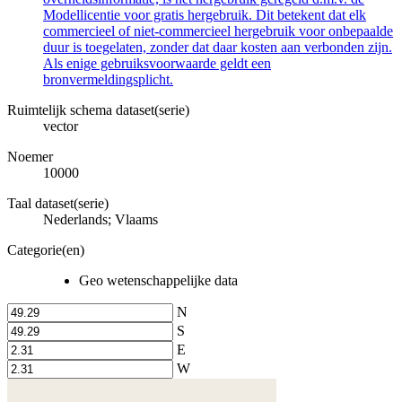
Modellicentie voor gratis hergebruik. Dit betekent dat elk
commercieel of niet-commercieel hergebruik voor onbepaalde
duur is toegelaten, zonder dat daar kosten aan verbonden zijn.
Als enige gebruiksvoorwaarde geldt een
bronvermeldingsplicht.
Ruimtelijk schema dataset(serie)
vector
Noemer
10000
Taal dataset(serie)
Nederlands; Vlaams
Categorie(en)
Geo wetenschappelijke data
N
S
E
W