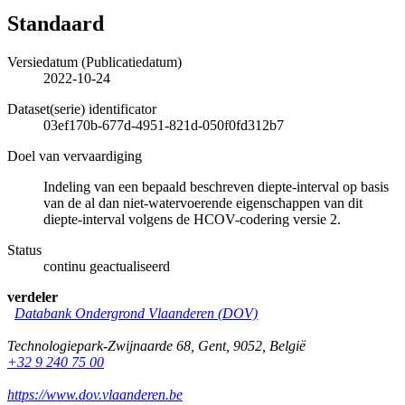
Standaard
Versiedatum (Publicatiedatum)
2022-10-24
Dataset(serie) identificator
03ef170b-677d-4951-821d-050f0fd312b7
Doel van vervaardiging
Indeling van een bepaald beschreven diepte-interval op basis
van de al dan niet-watervoerende eigenschappen van dit
diepte-interval volgens de HCOV-codering versie 2.
Status
continu geactualiseerd
verdeler
Databank Ondergrond Vlaanderen (DOV)
Technologiepark-Zwijnaarde 68
,
Gent
,
9052
,
België
+32 9 240 75 00
https://www.dov.vlaanderen.be