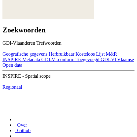
Zoekwoorden
GDI-Vlaanderen Trefwoorden
Geografische gegevens
Herbruikbaar
Kosteloos
Lijst M&R
INSPIRE
Metadata GDI-Vl-conform
Toegevoegd GDI-Vl
Vlaamse
Open data
INSPIRE - Spatial scope
Regionaal
Over
Github