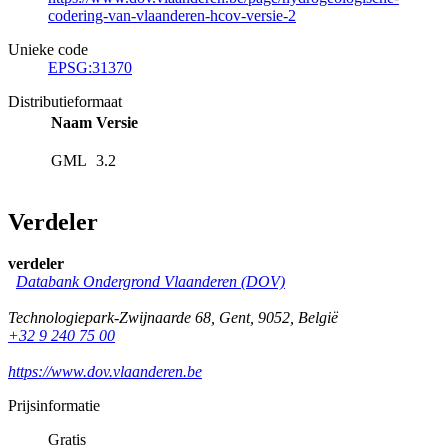
codering-van-vlaanderen-hcov-versie-2
Unieke code
EPSG:31370
Distributieformaat
Naam
Versie
GML
3.2
Verdeler
verdeler
Databank Ondergrond Vlaanderen (DOV)
Technologiepark-Zwijnaarde 68
,
Gent
,
9052
,
België
+32 9 240 75 00
https://www.dov.vlaanderen.be
Prijsinformatie
Gratis