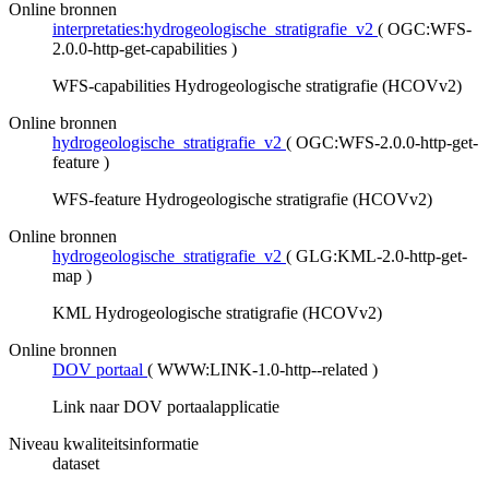
Online bronnen
interpretaties:hydrogeologische_stratigrafie_v2
(
OGC:WFS-
2.0.0-http-get-capabilities
)
WFS-capabilities Hydrogeologische stratigrafie (HCOVv2)
Online bronnen
hydrogeologische_stratigrafie_v2
(
OGC:WFS-2.0.0-http-get-
feature
)
WFS-feature Hydrogeologische stratigrafie (HCOVv2)
Online bronnen
hydrogeologische_stratigrafie_v2
(
GLG:KML-2.0-http-get-
map
)
KML Hydrogeologische stratigrafie (HCOVv2)
Online bronnen
DOV portaal
(
WWW:LINK-1.0-http--related
)
Link naar DOV portaalapplicatie
Niveau kwaliteitsinformatie
dataset