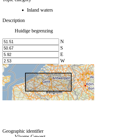
Inland waters
Description
Huidige begrenzing
N
S
E
W
Geographic identifier
Vlaams Gewest