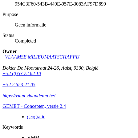
954C3F60-543B-449E-957E-3083AF97D690
Purpose
Geen informatie
Status
Completed
Owner
VLAAMSE MILIEUMAATSCHAPPIJ
Dokter De Moorstraat 24-26
,
Aalst
,
9300
,
België
+32 (0)53 72 62 10
+32 2 553 21 05
https://vmm.vlaanderen.be/
GEMET - Concepten, versie 2.4
geografie
Keywords
VMM