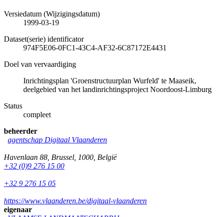
Versiedatum (Wijzigingsdatum)
1999-03-19
Dataset(serie) identificator
974F5E06-0FC1-43C4-AF32-6C87172E4431
Doel van vervaardiging
Inrichtingsplan 'Groenstructuurplan Wurfeld' te Maaseik,
deelgebied van het landinrichtingsproject Noordoost-Limburg
Status
compleet
beheerder
agentschap Digitaal Vlaanderen
Havenlaan 88
,
Brussel
,
1000
,
België
+32 (0)9 276 15 00
+32 9 276 15 05
https://www.vlaanderen.be/digitaal-vlaanderen
eigenaar