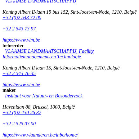
VLAAMSE LANDMAATSCHAPPIJ
Koning Albert II-laan 15 bus 152
,
Sint-Joost-ten-Node
,
1210
,
België
+32 (0)2 543 72 00
+32 2 543 73 97
https://www.vlm.be
beheerder
VLAAMSE LANDMAATSCHAPPIJ, Facility,
Informatiemanagement- en Technologie
Koning Albert II laan 15
,
Sint-Joost-ten-Node
,
1210
,
België
+32 2 543 76 35
https://www.vlm.be
maker
Instituut voor Natuur- en Bosonderzoek
Havenlaan 88
,
Brussel
,
1000
,
België
+32 (0)2 430 26 37
+32 2 525 03 00
https://www.vlaanderen.be/inbo/home/