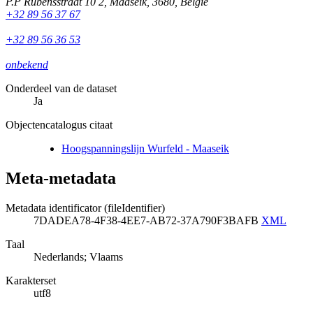
P.P Rubensstraat 10 2
,
Maaseik
,
3680
,
België
+32 89 56 37 67
+32 89 56 36 53
onbekend
Onderdeel van de dataset
Ja
Objectencatalogus citaat
Hoogspanningslijn Wurfeld - Maaseik
Meta-metadata
Metadata identificator (fileIdentifier)
7DADEA78-4F38-4EE7-AB72-37A790F3BAFB
XML
Taal
Nederlands; Vlaams
Karakterset
utf8