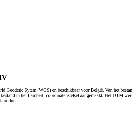
GIV
ld Geodetic Sytem (WGS) en beschikbaar voor België. Van het bestand 
estand in het Lambert- coördinatenstelsel aangemaakt. Het DTM werd 
I-product.