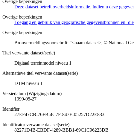
Overige beperkingen
Deze dataset betreft overheidsinformatie. Indien u deze gegeven
Overige beperkingen
Toegang en gebruik van geografische gegevensbronnen en -di
Overige beperkingen
Bronvermeldingsvoorschrift: “<naam dataset>, © Nationaal Geo
Titel verwante dataset(serie)
Digitaal terreinmodel niveau 1
Alternatieve titel verwante dataset(serie)
DTM niveau 1
Versiedatum (Wijzigingsdatum)
1999-05-27
Identifier
27EF47CB-76FB-4C7F-847E-05257D22E833
Identificator verwante dataset(serie)
82271D4B-EBDF-4289-BBB1-69C1C96223DB