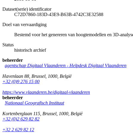
Dataset(serie) identificator
C72D7860-183D-43E9-B63B-4742C3E32588
Doel van vervaardiging
Bestemd voor het genereren van hoogtemodellen en 3D-analys
Status
historisch archief
beheerder
agentschap Digitaal Vlaanderen -
Helpdesk Digitaal Vlaanderen
Havenlaan 88
,
Brussel
,
1000
,
België
+32 (0)9 276 15 00
https://www.vlaanderen.be/digitaal-vlaanderen
beheerder
Nationaal Geografisch Instituut
Kortenberglaan 115
,
Brussel
,
1000
,
België
+32 (0)2 629 82 82
+32 2 629 82 12