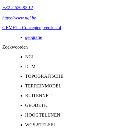
+32 2 629 82 12
https://www.ngi.be
GEMET - Concepten, versie 2.4
geografie
Zoekwoorden
NGI
DTM
TOPOGRAFISCHE
TERREINMODEL
RUITENNET
GEODETIC
HOOGTELIJNEN
WGS-STELSEL