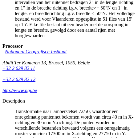
intervallen van het ruitennet bedragen 2" in de lengte richting
en 1" in de breedte richting i.g.v. breedte>= 50°N en 1" in
lengte- en breedterichting i.g.v. breedte < 50°N. Het volledige
bestand werd voor Vlaanderen opgesplitst in 51 files van 15'
op 15'. Elke file bestaat uit een header met de oorsprong in
lengte en breedte, gevolgd door een aantal rijen met
hoogtewaarden.
Processor
Nationaal Geografisch Instituut
Abdij Ter Kameren 13
,
Brussel
,
1050
,
België
+32 2 629 82 11
+32 2 629 82 12
http://www.ngi.be
Description
Transformatie naar lamberstelsel 72/50, waardoor een
onregelmatig puntennet bekomen wordt van circa 40 m in X-
richting en 30 m in Y-richting. De punten worden in
verschillende bestanden bewaard volgens een onregelmatig
rooster van circa 17300 m in X-richting en 27750 m in Y-