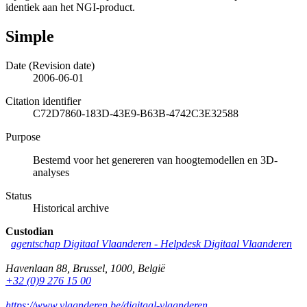
identiek aan het NGI-product.
Simple
Date (Revision date)
2006-06-01
Citation identifier
C72D7860-183D-43E9-B63B-4742C3E32588
Purpose
Bestemd voor het genereren van hoogtemodellen en 3D-
analyses
Status
Historical archive
Custodian
agentschap Digitaal Vlaanderen -
Helpdesk Digitaal Vlaanderen
Havenlaan 88
,
Brussel
,
1000
,
België
+32 (0)9 276 15 00
https://www.vlaanderen.be/digitaal-vlaanderen