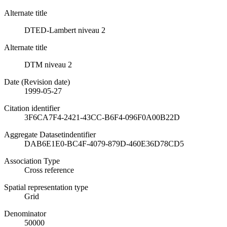
Alternate title
DTED-Lambert niveau 2
Alternate title
DTM niveau 2
Date (Revision date)
1999-05-27
Citation identifier
3F6CA7F4-2421-43CC-B6F4-096F0A00B22D
Aggregate Datasetindentifier
DAB6E1E0-BC4F-4079-879D-460E36D78CD5
Association Type
Cross reference
Spatial representation type
Grid
Denominator
50000