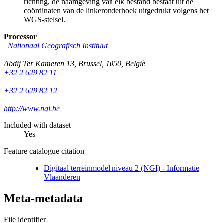
richting, de naamgeving van elk bestand bestaat uit de
coördinaten van de linkeronderhoek uitgedrukt volgens het
WGS-stelsel.
Processor
Nationaal Geografisch Instituut
Abdij Ter Kameren 13
,
Brussel
,
1050
,
België
+32 2 629 82 11
+32 2 629 82 12
http://www.ngi.be
Included with dataset
Yes
Feature catalogue citation
Digitaal terreinmodel niveau 2 (NGI) - Informatie
Vlaanderen
Meta-metadata
File identifier