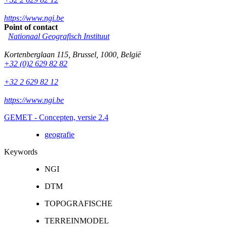
https://www.ngi.be
Point of contact
Nationaal Geografisch Instituut
Kortenberglaan 115
,
Brussel
,
1000
,
België
+32 (0)2 629 82 82
+32 2 629 82 12
https://www.ngi.be
GEMET - Concepten, versie 2.4
geografie
Keywords
NGI
DTM
TOPOGRAFISCHE
TERREINMODEL