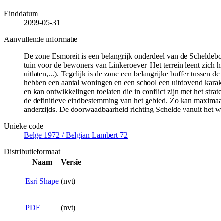
Einddatum
2099-05-31
Aanvullende informatie
De zone Esmoreit is een belangrijk onderdeel van de Scheldeboord
tuin voor de bewoners van Linkeroever. Het terrein leent zich 
uitlaten,...). Tegelijk is de zone een belangrijke buffer tussen
hebben een aantal woningen en een school een uitdovend karakt
en kan ontwikkelingen toelaten die in conflict zijn met het st
de definitieve eindbestemming van het gebied. Zo kan maximaal
anderzijds. De doorwaadbaarheid richting Schelde vanuit het wo
Unieke code
Belge 1972 / Belgian Lambert 72
Distributieformaat
Naam
Versie
Esri Shape
(nvt)
PDF
(nvt)