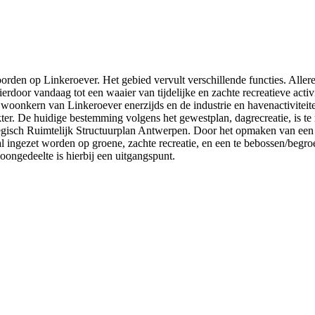
en op Linkeroever. Het gebied vervult verschillende functies. Allereerst
hierdoor vandaag tot een waaier van tijdelijke en zachte recreatieve ac
 de woonkern van Linkeroever enerzijds en de industrie en havenactivitei
er. De huidige bestemming volgens het gewestplan, dagrecreatie, is t
rategisch Ruimtelijk Structuurplan Antwerpen. Door het opmaken van ee
 ingezet worden op groene, zachte recreatie, en een te bebossen/begro
ongedeelte is hierbij een uitgangspunt.