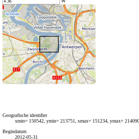
W
Geografische identifier
xmin= 150542, ymin= 213751, xmax= 151234, ymax= 21409
Begindatum
2012-05-31