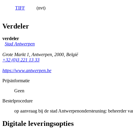
TIFF
(nvt)
Verdeler
verdeler
Stad Antwerpen
Grote Markt 1
,
Antwerpen
,
2000
,
België
+32 (0)3 221 13 33
https://www.antwerpen.be
Prijsinformatie
Geen
Bestelprocedure
op aanvraag bij de stad Antwerpenondersteuning: beheerder va
Digitale leveringsopties