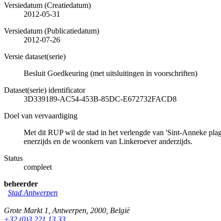
Versiedatum (Creatiedatum)
2012-05-31
Versiedatum (Publicatiedatum)
2012-07-26
Versie dataset(serie)
Besluit Goedkeuring (met uitsluitingen in voorschriften)
Dataset(serie) identificator
3D339189-AC54-453B-85DC-E672732FACD8
Doel van vervaardiging
Met dit RUP wil de stad in het verlengde van 'Sint-Anneke pla
enerzijds en de woonkern van Linkeroever anderzijds.
Status
compleet
beheerder
Stad Antwerpen
Grote Markt 1
,
Antwerpen
,
2000
,
België
+32 (0)3 221 13 33