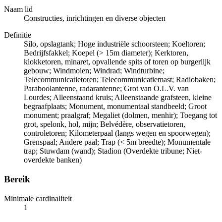
Naam lid
Constructies, inrichtingen en diverse objecten
Definitie
Silo, opslagtank; Hoge industriële schoorsteen; Koeltoren;
Bedrijfsfakkel; Koepel (> 15m diameter); Kerktoren,
klokketoren, minaret, opvallende spits of toren op burgerlijk
gebouw; Windmolen; Windrad; Windturbine;
Telecommunicatietoren; Telecommunicatiemast; Radiobaken;
Paraboolantenne, radarantenne; Grot van O.L.V. van
Lourdes; Alleenstaand kruis; Alleenstaande grafsteen, kleine
begraafplaats; Monument, monumentaal standbeeld; Groot
monument; praalgraf; Megaliet (dolmen, menhir); Toegang tot
grot, spelonk, hol, mijn; Belvédère, observatietoren,
controletoren; Kilometerpaal (langs wegen en spoorwegen);
Grenspaal; Andere paal; Trap (< 5m breedte); Monumentale
trap; Stuwdam (wand); Stadion (Overdekte tribune; Niet-
overdekte banken)
Bereik
Minimale cardinaliteit
1