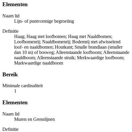
Elementen
Naam lid
Lijn- of puntvormige begroeiing
Definitie
Haag; Haag met loofbomen; Haag met Naaldbomen;
Loofbomenrij; Naaldbomenrij; Bodemrij met afwisselend
loof- en naaldbomen; Houtkant; Smalle brandlaan (smaller
dan 10 m) of bosweg; Alleenstaande loofboom; Alleenstaande
naaldboom; Alleenstaande struik; Merkwaardige loofboom;
Markwaardige naaldboom
Bereik
Minimale cardinaliteit
1
Elementen
Naam lid
Muren en Grenslijnen
Definitie