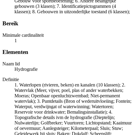
Gebouw voor sportbeoefening; 6. Andere belangrijke
gebouwen (3 klasen); 7. Identificatiepictogrammen (4
klassen); 8. Gebouwen in uitzonderlijke toestand (6 klassen);
Bereik
Minimale cardinaliteit
1
Elementen
Naam lid
Hydrografie
Definitie
1. Waterlopen (rivieren, beken) en kanalen (10 klassen); 2.
Watervlak (Meer, vijver, poel, plas of ander waterbekken;
Moeras; Openbaar openluchtzwembad; Niet-permanent
watervlak); 3. Puntdetails (Bron of wederuitvloeiing; Fontein;
Waterput, verdwijngat of waterwinning; Watertoren;
Reservoir voor drinkwater; Bemalingsinstallatie); 4.
Topografische details ivm de hydrografie (Dieptelijn;
Nulwaterlijn; Golfbreker; Vuurtoren; Lichtopstand; Kaaimuur
of oevermuur; Aanlegsteiger; Kilometerpaal; Sluis; Stuw;
Geleidewerk bij sluis; Baken; Dukdalf; Scheepslift;