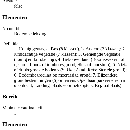
Abstract
false
Elementen
Naam lid
Bodembedekking
Definitie
1. Houtig gewas, a. Bos (8 klassen), b. Andere (2 klassen); 2.
Kruidachtige vegetatie (7 klassen); 3. Gemengde vegetatie
(houtig en kruidachtig); 4. Bebouwd land (Boomkwekerij of
rijshout; Land- of tuinbouwgrond; Sier- of moestuin); 5. Niet-
of dunbegroeide bodems (Slikke; Zand; Rots; Steriele grond);
6. Bodembegroeiing op moerassige grond; 7. Bijzondere
grondbestemmingen (Sportterrein; Openbaar parkeerterrein in
openlucht; Landingsplaats voor helikopters; Begraafplaats)
Bereik
Minimale cardinaliteit
1
Elementen