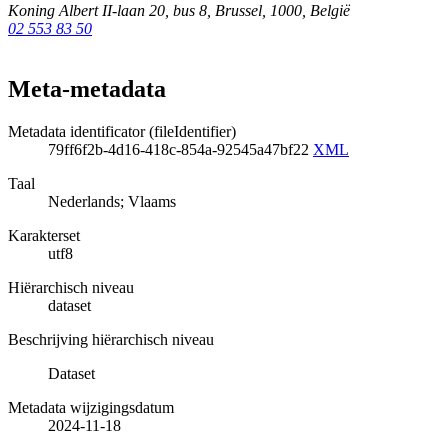
Koning Albert II-laan 20, bus 8
,
Brussel
,
1000
,
België
02 553 83 50
Meta-metadata
Metadata identificator (fileIdentifier)
79ff6f2b-4d16-418c-854a-92545a47bf22
XML
Taal
Nederlands; Vlaams
Karakterset
utf8
Hiërarchisch niveau
dataset
Beschrijving hiërarchisch niveau
Dataset
Metadata wijzigingsdatum
2024-11-18