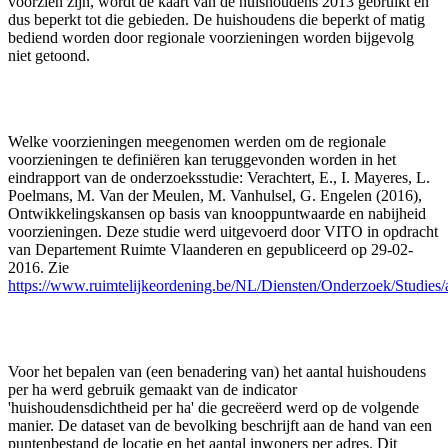
voorzien zijn, wordt de kaart van de huishoudens 2013 gebruikt en
dus beperkt tot die gebieden. De huishoudens die beperkt of matig
bediend worden door regionale voorzieningen worden bijgevolg
niet getoond.
Welke voorzieningen meegenomen werden om de regionale
voorzieningen te definiëren kan teruggevonden worden in het
eindrapport van de onderzoeksstudie: Verachtert, E., I. Mayeres, L.
Poelmans, M. Van der Meulen, M. Vanhulsel, G. Engelen (2016),
Ontwikkelingskansen op basis van knooppuntwaarde en nabijheid
voorzieningen. Deze studie werd uitgevoerd door VITO in opdracht
van Departement Ruimte Vlaanderen en gepubliceerd op 29-02-
2016. Zie
https://www.ruimtelijkeordening.be/NL/Diensten/Onderzoek/Studies/a
Voor het bepalen van (een benadering van) het aantal huishoudens
per ha werd gebruik gemaakt van de indicator
'huishoudensdichtheid per ha' die gecreëerd werd op de volgende
manier. De dataset van de bevolking beschrijft aan de hand van een
puntenbestand de locatie en het aantal inwoners per adres. Dit