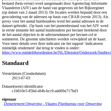
bestand (beta-versie) werd aangemaakt door Agentschap Informatie
Vlaanderen (AIV) aan de hand van gegevens uit het Rijksregister
(op datum van 2 maart 2013). De locaties werden bepaald door een
geocodering van de adressen op basis van CRAB (versie 2013). Als
proxy voor het aantal huishoudens werd het aantal adressen in de
dataset gebruikt. .Op basis van het puntenbestand van het AIV werd
in eerste instantie het aantal huishoudens per hectare berekend door
de het aantal objecten in de adressendataset per hectare-cel te
sommeren. De grootste uitschieters werden verwijderd uit de kaart.
Voor meer details over deze indicator zie het rapport ‘indicatoren
ruimtelijk rendement’ dat terug te vinden is onder:
https://www.ruimtelijkeordening.be/NL/Diensten/Onderzoek/Studies/a
Standaard
Versiedatum (Creatiedatum)
2013-07-03
Dataset(serie) identificator
c1b810e5-85bd-4f4b-bcc9-add69a717bd3
eigenaar
Departement Omgeving - Vlaams Planbureau voor Omgeving