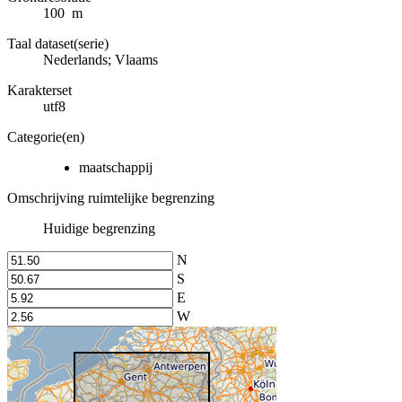
100 m
Taal dataset(serie)
Nederlands; Vlaams
Karakterset
utf8
Categorie(en)
maatschappij
Omschrijving ruimtelijke begrenzing
Huidige begrenzing
N
S
E
W