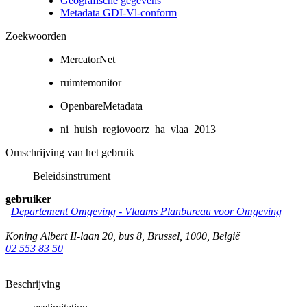
Geografische gegevens
Metadata GDI-Vl-conform
Zoekwoorden
MercatorNet
ruimtemonitor
OpenbareMetadata
ni_huish_regiovoorz_ha_vlaa_2013
Omschrijving van het gebruik
Beleidsinstrument
gebruiker
Departement Omgeving - Vlaams Planbureau voor Omgeving
Koning Albert II-laan 20, bus 8
,
Brussel
,
1000
,
België
02 553 83 50
Beschrijving