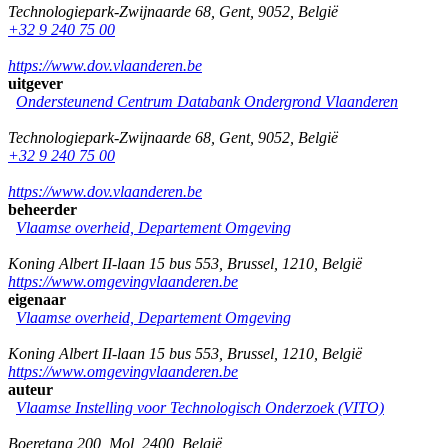
Technologiepark-Zwijnaarde 68
,
Gent
,
9052
,
België
+32 9 240 75 00
https://www.dov.vlaanderen.be
uitgever
Ondersteunend Centrum Databank Ondergrond Vlaanderen
Technologiepark-Zwijnaarde 68
,
Gent
,
9052
,
België
+32 9 240 75 00
https://www.dov.vlaanderen.be
beheerder
Vlaamse overheid, Departement Omgeving
Koning Albert II-laan 15 bus 553
,
Brussel
,
1210
,
België
https://www.omgevingvlaanderen.be
eigenaar
Vlaamse overheid, Departement Omgeving
Koning Albert II-laan 15 bus 553
,
Brussel
,
1210
,
België
https://www.omgevingvlaanderen.be
auteur
Vlaamse Instelling voor Technologisch Onderzoek (VITO)
Boeretang 200
,
Mol
,
2400
,
België