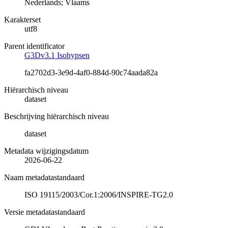
Nederlands; Vlaams
Karakterset
utf8
Parent identificator
G3Dv3.1 Isohypsen
fa2702d3-3e9d-4af0-884d-90c74aada82a
Hiërarchisch niveau
dataset
Beschrijving hiërarchisch niveau
dataset
Metadata wijzigingsdatum
2026-06-22
Naam metadatastandaard
ISO 19115/2003/Cor.1:2006/INSPIRE-TG2.0
Versie metadatastandaard