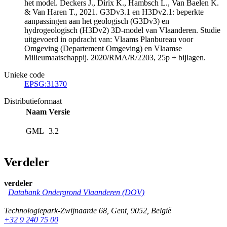
het model. Deckers J., Dirix K., Hambsch L., Van Baelen K.
& Van Haren T., 2021. G3Dv3.1 en H3Dv2.1: beperkte
aanpassingen aan het geologisch (G3Dv3) en
hydrogeologisch (H3Dv2) 3D-model van Vlaanderen. Studie
uitgevoerd in opdracht van: Vlaams Planbureau voor
Omgeving (Departement Omgeving) en Vlaamse
Milieumaatschappij. 2020/RMA/R/2203, 25p + bijlagen.
Unieke code
EPSG:31370
Distributieformaat
Naam
Versie
GML
3.2
Verdeler
verdeler
Databank Ondergrond Vlaanderen (DOV)
Technologiepark-Zwijnaarde 68
,
Gent
,
9052
,
België
+32 9 240 75 00