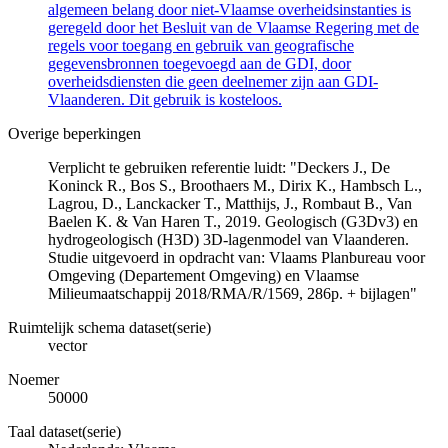
algemeen belang door niet-Vlaamse overheidsinstanties is
geregeld door het Besluit van de Vlaamse Regering met de
regels voor toegang en gebruik van geografische
gegevensbronnen toegevoegd aan de GDI, door
overheidsdiensten die geen deelnemer zijn aan GDI-
Vlaanderen. Dit gebruik is kosteloos.
Overige beperkingen
Verplicht te gebruiken referentie luidt: "Deckers J., De
Koninck R., Bos S., Broothaers M., Dirix K., Hambsch L.,
Lagrou, D., Lanckacker T., Matthijs, J., Rombaut B., Van
Baelen K. & Van Haren T., 2019. Geologisch (G3Dv3) en
hydrogeologisch (H3D) 3D-lagenmodel van Vlaanderen.
Studie uitgevoerd in opdracht van: Vlaams Planbureau voor
Omgeving (Departement Omgeving) en Vlaamse
Milieumaatschappij 2018/RMA/R/1569, 286p. + bijlagen"
Ruimtelijk schema dataset(serie)
vector
Noemer
50000
Taal dataset(serie)