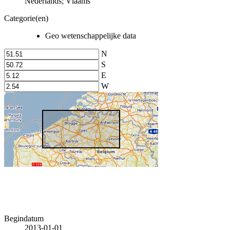
Nederlands; Vlaams
Categorie(en)
Geo wetenschappelijke data
N
S
E
W
Begindatum
2013-01-01