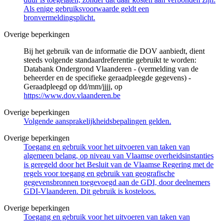
Als enige gebruiksvoorwaarde geldt een
bronvermeldingsplicht.
Overige beperkingen
Bij het gebruik van de informatie die DOV aanbiedt, dient
steeds volgende standaardreferentie gebruikt te worden:
Databank Ondergrond Vlaanderen - (vermelding van de
beheerder en de specifieke geraadpleegde gegevens) -
Geraadpleegd op dd/mm/jjjj, op
https://www.dov.vlaanderen.be
Overige beperkingen
Volgende aansprakelijkheidsbepalingen gelden.
Overige beperkingen
Toegang en gebruik voor het uitvoeren van taken van
algemeen belang, op niveau van Vlaamse overheidsinstanties
is geregeld door het Besluit van de Vlaamse Regering met de
regels voor toegang en gebruik van geografische
gegevensbronnen toegevoegd aan de GDI, door deelnemers
GDI-Vlaanderen. Dit gebruik is kosteloos.
Overige beperkingen
Toegang en gebruik voor het uitvoeren van taken van