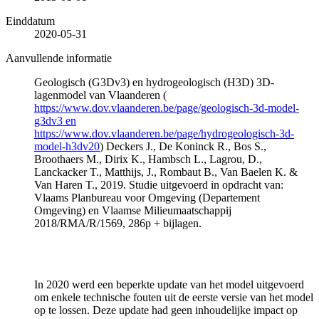
Einddatum
2020-05-31
Aanvullende informatie
Geologisch (G3Dv3) en hydrogeologisch (H3D) 3D-
lagenmodel van Vlaanderen (
https://www.dov.vlaanderen.be/page/geologisch-3d-model-
g3dv3 en
https://www.dov.vlaanderen.be/page/hydrogeologisch-3d-
model-h3dv20
) Deckers J., De Koninck R., Bos S.,
Broothaers M., Dirix K., Hambsch L., Lagrou, D.,
Lanckacker T., Matthijs, J., Rombaut B., Van Baelen K. &
Van Haren T., 2019. Studie uitgevoerd in opdracht van:
Vlaams Planbureau voor Omgeving (Departement
Omgeving) en Vlaamse Milieumaatschappij
2018/RMA/R/1569, 286p + bijlagen.
In 2020 werd een beperkte update van het model uitgevoerd
om enkele technische fouten uit de eerste versie van het model
op te lossen. Deze update had geen inhoudelijke impact op