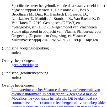
Specificaties over het gebruik van de data staan vermeld in het
bijgaand rapport Deckers J., De Koninck R., Bos S.,
Broothaers M., Dirix K., Hambsch L., Lagrou, D.,
Lanckacker T., Matthijs, J., Rombaut B., Van Baelen K. &
Van Haren T., 2019. Geologisch (G3Dv3) en
hydrogeologisch (H3D) 3D-lagenmodel van Vlaanderen.
Studie uitgevoerd in opdracht van: Vlaams Planbureau voor
Omgeving (Departement Omgeving) en Vlaamse
Milieumaatschappij 2018/RMA/R/1569, 286p. + bijlagen
(Juridische) toegangsbeperking
anders
Overige beperkingen
geen beperkingen
(Juridische) gebruiksbeperking
anders
Overige beperkingen
In uitvoering van het Vlaamse decreet voor hergebruik van
overheidsinformatie, is het hergebruik geregeld d.m.v. de
Modellicentie voor gratis hergebruik. Dit betekent dat elk
commercieel of niet-commercieel hergebruik voor onbepaalde
duur is toegelaten, zonder dat daar kosten aan verbonden zijn.