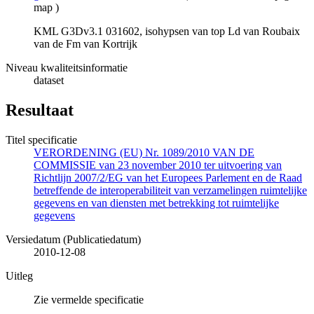
map
)
KML G3Dv3.1 031602, isohypsen van top Ld van Roubaix
van de Fm van Kortrijk
Niveau kwaliteitsinformatie
dataset
Resultaat
Titel specificatie
VERORDENING (EU) Nr. 1089/2010 VAN DE
COMMISSIE van 23 november 2010 ter uitvoering van
Richtlijn 2007/2/EG van het Europees Parlement en de Raad
betreffende de interoperabiliteit van verzamelingen ruimtelijke
gegevens en van diensten met betrekking tot ruimtelijke
gegevens
Versiedatum (Publicatiedatum)
2010-12-08
Uitleg
Zie vermelde specificatie