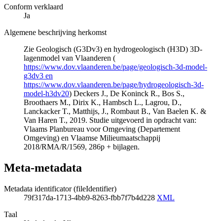
Conform verklaard
Ja
Algemene beschrijving herkomst
Zie Geologisch (G3Dv3) en hydrogeologisch (H3D) 3D-
lagenmodel van Vlaanderen (
https://www.dov.vlaanderen.be/page/geologisch-3d-model-
g3dv3 en
https://www.dov.vlaanderen.be/page/hydrogeologisch-3d-
model-h3dv20
) Deckers J., De Koninck R., Bos S.,
Broothaers M., Dirix K., Hambsch L., Lagrou, D.,
Lanckacker T., Matthijs, J., Rombaut B., Van Baelen K. &
Van Haren T., 2019. Studie uitgevoerd in opdracht van:
Vlaams Planbureau voor Omgeving (Departement
Omgeving) en Vlaamse Milieumaatschappij
2018/RMA/R/1569, 286p + bijlagen.
Meta-metadata
Metadata identificator (fileIdentifier)
79f317da-1713-4bb9-8263-fbb7f7b4d228
XML
Taal