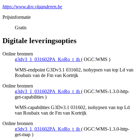
https://www.dov.vlaanderen.be
Prijsinformatie
Gratis
Digitale leveringsopties
Online bronnen
g3dv3_1_031602PA_KoRo_t_ih
(
OGC:WMS
)
WMS-endpoint G3Dv3.1 031602, isohypsen van top Ld van
Roubaix van de Fm van Kortrijk
Online bronnen
g3dv3_1_031602PA_KoRo_t_ih
(
OGC:WMS-1.3.0-http-
get-capabilities
)
WMS-capabilities G3Dv3.1 031602, isohypsen van top Ld
van Roubaix van de Fm van Kortrijk
Online bronnen
g3dv3_1_031602PA_KoRo_t_ih
(
OGC:WMS-1.3.0-http-
get-map
)