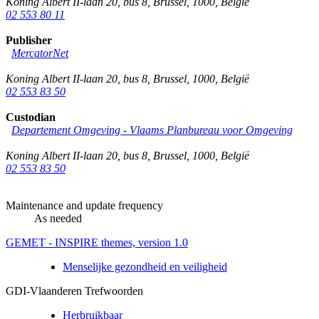
Koning Albert II-laan 20, bus 8
,
Brussel
,
1000
,
België
02 553 80 11
Publisher
MercatorNet
Koning Albert II-laan 20, bus 8
,
Brussel
,
1000
,
België
02 553 83 50
Custodian
Departement Omgeving - Vlaams Planbureau voor Omgeving
Koning Albert II-laan 20, bus 8
,
Brussel
,
1000
,
België
02 553 83 50
Maintenance and update frequency
As needed
GEMET - INSPIRE themes, version 1.0
Menselijke gezondheid en veiligheid
GDI-Vlaanderen Trefwoorden
Herbruikbaar