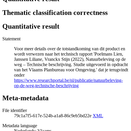
Thematic classification correctness
Quantitative result
Statement
Voor meer details over de totstandkoming van dit product en
wordt verwezen naar het technisch rapport 'Poelmans Lien,
Janssen Liliane, Vranckx Stijn (2022), Natuurbeleving op de
weg – Technische beschrijving. Studie uitgevoerd in opdracht
van het Vlaams Planbureau voor Omgeving.' dat je terugvindt
onder
https://www.researchportal.be/nl/publicatie/natuurbeleving-
op-de-weg-technische-beschrijving
Meta-metadata
File identifier
79c1a7f5-617e-524b-a1a8-86c9eb5bd22e
XML
Metadata language
Nederlands; Vlaams