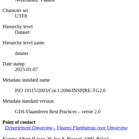
Character set
UTF8
Hierarchy level
Dataset
Hierarchy level name
dataset
Date stamp
2025-01-07
Metadata standard name
ISO 19115/2003/Cor.1:2006/INSPIRE-TG2.0
Metadata standard version
GDI-Vlaanderen Best Practices – versie 2.0
Point of contact
Departement Omgeving - Vlaams Planbureau voor Omgeving
Koning Albert II-laan 20, bus 8
,
Brussel
,
1000
,
België