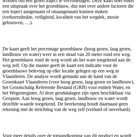
worden om een groen traject te vervolledigen. Deze kaart doet enkel
een uitspraak over het groenblauw, dus niet over andere factoren die
een traject aangenaam of onaangenaam kunnen maken
(verkeersdrukte, veiligheid, kwaliteit van het wegdek, mooie
gebouwen, …).
De kaart geeft het percentage groenblauw (hoog groen, laag groen,
landbouw en water) weer in een straal van 20 meter rond een weg.
Het groenblauw rond de weg wordt als het ware toegekend aan de
weg zelf. Op die manier geeft de kaart een indicatie voor de
groenblauwe beleving op elke locatie gelegen op een weg in
Vlaanderen. De analyse wordt gemaakt aan de hand van de
Groenkaart Vlaanderen (voor hoog groen, laag groen en landbouw),
het Grootschalig Referentie Bestand (GRB) voor entiteit Water, en
het Wegenregister. Al deze geodatalagen zijn open beschikbaar via
Geopunt. Aan hoog groen, laag groen, landbouw en water wordt
dezelfde waarde toegekend. De berekening houdt daarnaast geen
rekening met de inrichting van de weg zelf (verhard of onverhard).
Voor meer details over de totstandkoming van dit product en wordt