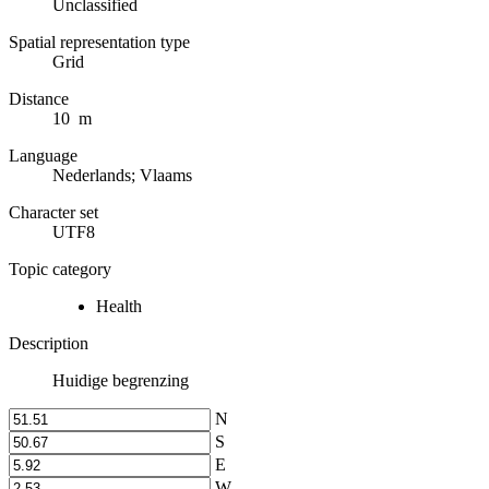
Unclassified
Spatial representation type
Grid
Distance
10 m
Language
Nederlands; Vlaams
Character set
UTF8
Topic category
Health
Description
Huidige begrenzing
N
S
E
W