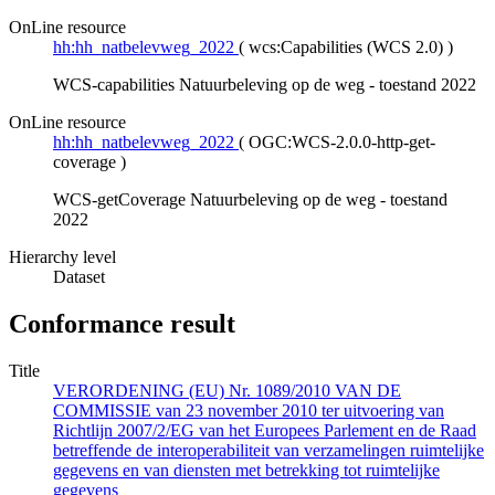
OnLine resource
hh:hh_natbelevweg_2022
(
wcs:Capabilities (WCS 2.0)
)
WCS-capabilities Natuurbeleving op de weg - toestand 2022
OnLine resource
hh:hh_natbelevweg_2022
(
OGC:WCS-2.0.0-http-get-
coverage
)
WCS-getCoverage Natuurbeleving op de weg - toestand
2022
Hierarchy level
Dataset
Conformance result
Title
VERORDENING (EU) Nr. 1089/2010 VAN DE
COMMISSIE van 23 november 2010 ter uitvoering van
Richtlijn 2007/2/EG van het Europees Parlement en de Raad
betreffende de interoperabiliteit van verzamelingen ruimtelijke
gegevens en van diensten met betrekking tot ruimtelijke
gegevens