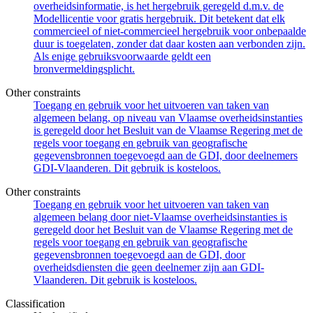
overheidsinformatie, is het hergebruik geregeld d.m.v. de
Modellicentie voor gratis hergebruik. Dit betekent dat elk
commercieel of niet-commercieel hergebruik voor onbepaalde
duur is toegelaten, zonder dat daar kosten aan verbonden zijn.
Als enige gebruiksvoorwaarde geldt een
bronvermeldingsplicht.
Other constraints
Toegang en gebruik voor het uitvoeren van taken van
algemeen belang, op niveau van Vlaamse overheidsinstanties
is geregeld door het Besluit van de Vlaamse Regering met de
regels voor toegang en gebruik van geografische
gegevensbronnen toegevoegd aan de GDI, door deelnemers
GDI-Vlaanderen. Dit gebruik is kosteloos.
Other constraints
Toegang en gebruik voor het uitvoeren van taken van
algemeen belang door niet-Vlaamse overheidsinstanties is
geregeld door het Besluit van de Vlaamse Regering met de
regels voor toegang en gebruik van geografische
gegevensbronnen toegevoegd aan de GDI, door
overheidsdiensten die geen deelnemer zijn aan GDI-
Vlaanderen. Dit gebruik is kosteloos.
Classification