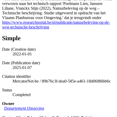
verwezen naar het technisch rapport 'Poelmans Lien, Janssen
Liliane, Vranckx Stijn (2022), Natuurbeleving op de weg –
Technische beschrijving. Studie uitgevoerd in opdracht van het
Vlaams Planbureau voor Omgeving.' dat je terugvindt onder
https://www.researchportal.be/nl/publicatie/natuurbeleving-op-de-
weg-technische-beschrijving
Simple
Date (Creation date)
2022-01-01
Date (Publication date)
2025-01-07
Citation identifier
MercatorNet-be
/
89b76c3f-dea0-585e-a461-18d06f86bb6c
Status
Completed
Owner
Departement Omgeving